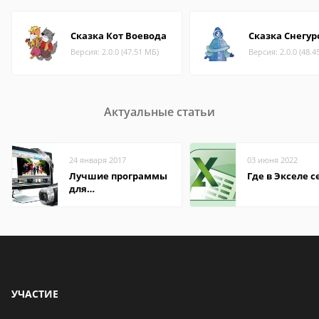
Сказка Кот Воевода
Сказка Снегур
Версия: 2.0.0 (47.51 МБ)
Версия: 2.0.0 (48.4
Актуальные статьи
24 января 2017
03 июня 2022
Лучшие программы
Где в Экселе с
для
редактирования
видео: подробные
обзоры
УЧАСТИЕ