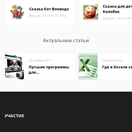
Сказка для де
Сказка Кот Воевода
Колобок
Версия: 2.0.0 (47.51 МБ)
Версия: 1.0.2 (7.09
Актуальные статьи
24 января 2017
03 июня 2022
Лучшие программы
Где в Экселе с
для
редактирования
видео: подробные
обзоры
УЧАСТИЕ