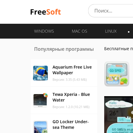
WINDOWS
MAC OS
LINUX
Популярные программы
Бесплатные 
Aquarium Free Live
Wallpaper
Версия: 3.35 (5.43 МБ)
Тема Xperia - Blue
Water
Версия: 1.2.0 (10.21 МБ)
GO Locker Under-
sea Theme