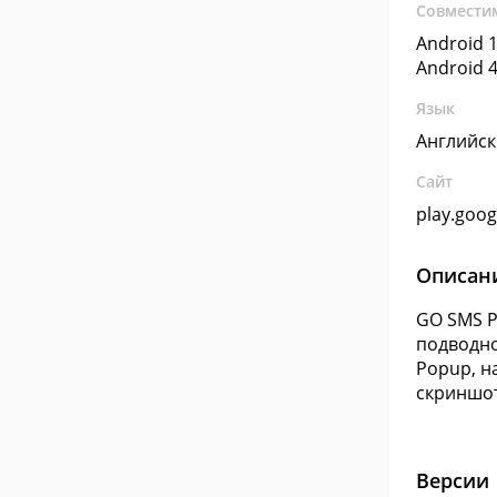
Совмести
Android 1
Android 4
Язык
Английс
Сайт
play.goo
Описан
GO SMS P
подводно
Popup, н
скриншот
Версии