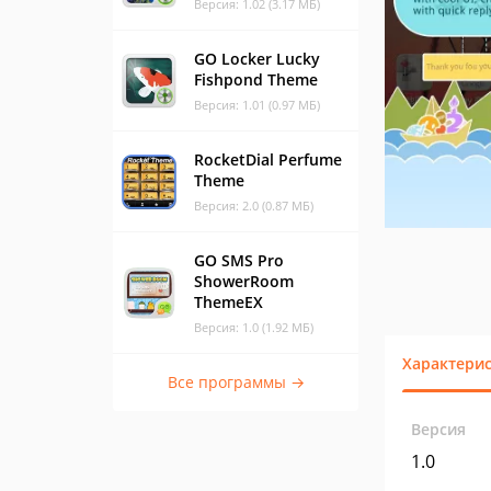
Версия: 1.02 (3.17 МБ)
GO Locker Lucky
Fishpond Theme
Версия: 1.01 (0.97 МБ)
RocketDial Perfume
Theme
Версия: 2.0 (0.87 МБ)
GO SMS Pro
ShowerRoom
ThemeEX
Версия: 1.0 (1.92 МБ)
Характери
Все программы →
Версия
1.0