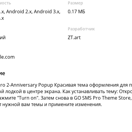
мость
Размер
.x, Android 2.x, Android 3.x,
0.17 МБ
.x
Разработчик
кий
ZT.art
gle.com
ие
ro 2-Anniversary Popup Красивая тема оформления для
й лодкой в центре экрана. Как устанавливать тему: Откр
ажмите "Turn on". Затем снова в GO SMS Pro Theme Store,
 нужной вам темы и примените изменения.