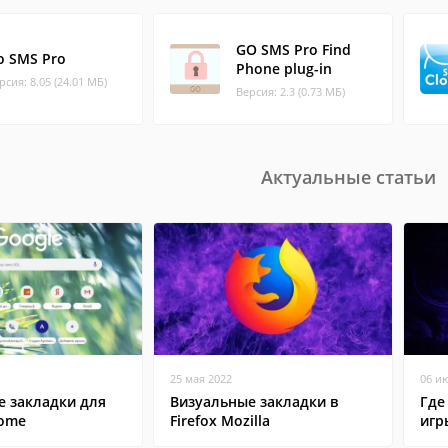
GO SMS Pro Find
o SMS Pro
Phone plug-in
рсия: 8.05 (24.01 МБ)
Версия: 2.3 (0.73 МБ)
Актуальные статьи
25 мая 2022
06 и
е закладки для
Визуальные закладки в
Где
rome
Firefox Mozilla
игр