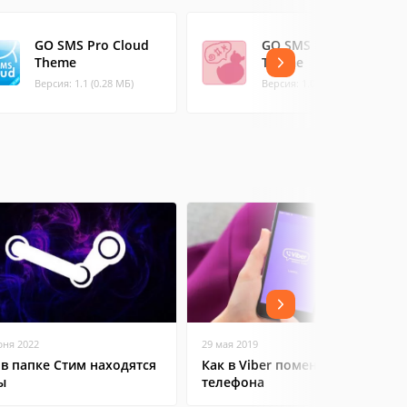
GO SMS Pro Cloud
GO SMS Pro DUCK
Theme
Theme
Версия: 1.1 (0.28 МБ)
Версия: 1.0 (0.33 МБ)
юня 2022
29 мая 2019
 в папке Стим находятся
Как в Viber поменять номер
ы
телефона