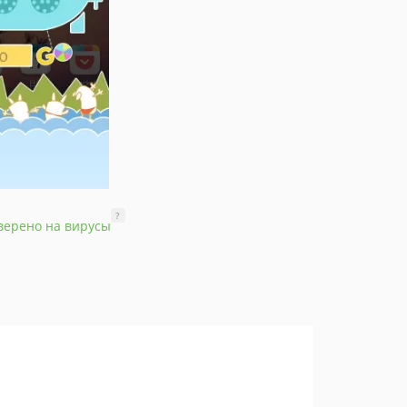
?
верено на вирусы