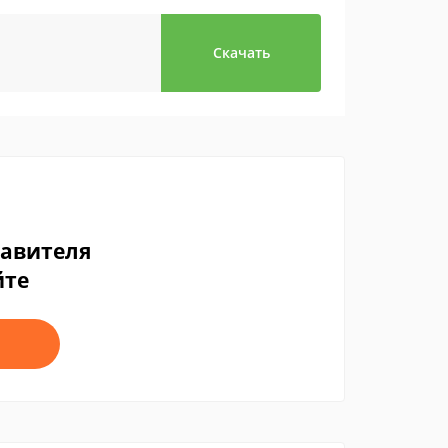
Скачать
тавителя
йте