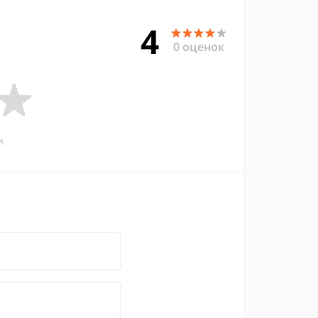
4
0 оценок
и