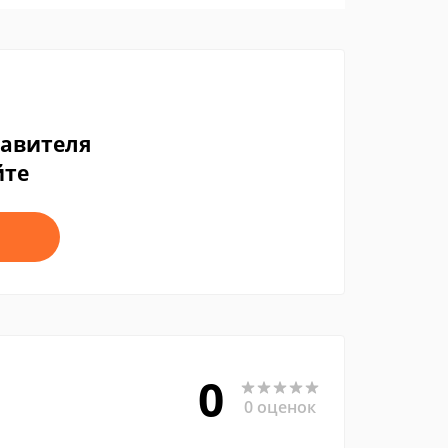
тавителя
йте
0
0 оценок