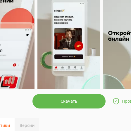
Скачать
Про
стики
Версии