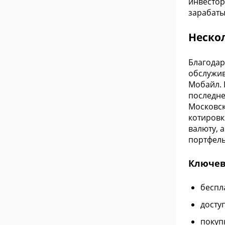
инвестор
зарабаты
Неско
Благодар
обслужив
Мобайл. 
последне
Московск
котировк
валюту, 
портфель
Ключев
беспл
досту
покуп