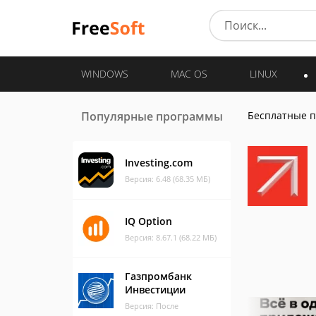
WINDOWS
MAC OS
LINUX
Популярные программы
Бесплатные 
Investing.com
Версия: 6.48 (68.35 МБ)
IQ Option
Версия: 8.67.1 (68.22 МБ)
Газпромбанк
Инвестиции
Версия: После