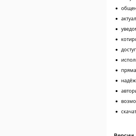
общен
актуа
уведо
котир
досту
испол
пряма
надёж
автор
возмо
скача
Версии