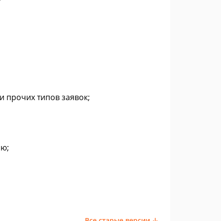
и прочих типов заявок;
лю;
Все старые версии ↓