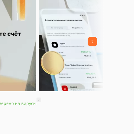
?
верено на вирусы