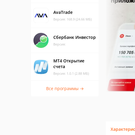
AvaTrade
Версия: 168.9 (24.66 МБ)
Сбербанк Инвестор
Версия:
МТ4 Открытие
счета
Версия: 1.0.1 (2.88 МБ)
Все программы →
Характери