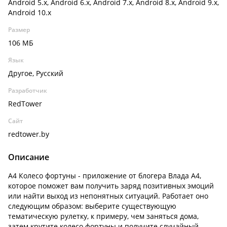
Android 5.x, Android 6.x, Android 7.x, Android 8.x, Android 9.x,
Android 10.x
Размер
106 МБ
Язык
Другое, Русский
Разработчик
RedTower
Сайт
redtower.by
Описание
А4 Колесо фортуны - приложение от блогера Влада А4,
которое поможет вам получить заряд позитивных эмоций
или найти выход из непонятных ситуаций. Работает оно
следующим образом: выберите существующую
тематическую рулетку, к примеру, чем заняться дома,
затем крутите колесо фортуны и получите случайный