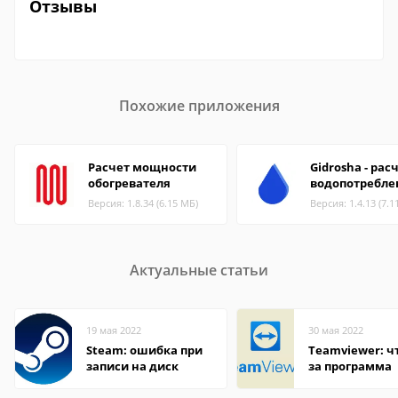
Отзывы
Похожие приложения
Расчет мощности
Gidrosha - рас
обогревателя
водопотребле
Версия: 1.8.34 (6.15 МБ)
Версия: 1.4.13 (7.1
Актуальные статьи
19 мая 2022
30 мая 2022
Steam: ошибка при
Teamviewer: чт
записи на диск
за программа