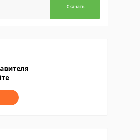
Скачать
тавителя
йте