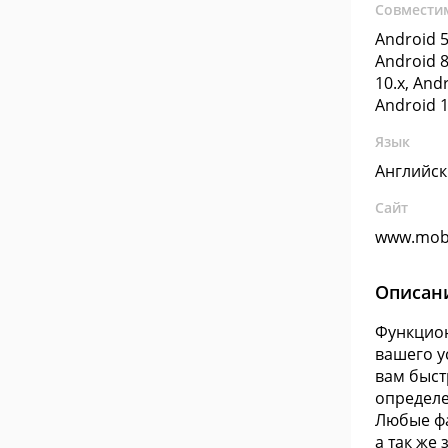
Совмести
Android 5
Android 8
10.x, Andr
Android 1
Язык
Английс
Сайт
www.mob
Описан
Функцион
вашего у
вам быст
определе
Любые фа
а так же 