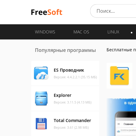
WINDOWS
MAC OS
LINUX
Популярные программы
Бесплатные 
ES Проводник
Версия: 4.4.2.2.1 (35.15 МБ)
Explorer
Версия: 3.11.5 (4.13 МБ)
Total Commander
Версия: 3.61 (2.98 МБ)