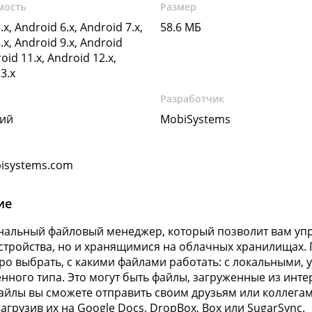
мость
Размер
.x, Android 6.x, Android 7.x,
58.6 МБ
.x, Android 9.x, Android
oid 11.x, Android 12.x,
3.x
Разработчик
кий
MobiSystems
isystems.com
ие
альный файловый менеджер, который позволит вам упр
стройства, но и хранящимися на облачных хранилищах.
ро выбрать, с какими файлами работать: с локальными,
нного типа. Это могут быть файлы, загруженные из инте
йлы вы сможете отправить своим друзьям или коллегам 
загрузив их на Google Docs, DropBox, Box или SugarSync.