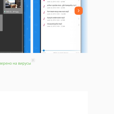
?
верено на вирусы