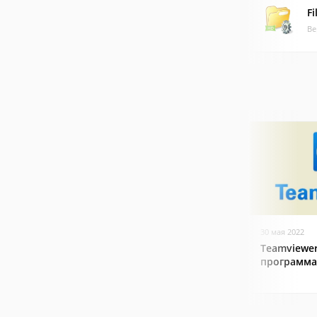
F
Ве
30 мая 2022
Teamviewer
программа