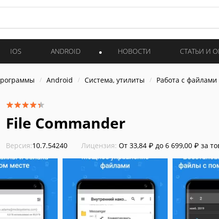
IOS
ANDROID
НОВОСТИ
СТАТЬИ И 
программы
Android
Система, утилиты
Работа с файлами
File Commander
Версия:
10.7.54240
Лицензия:
От 33,84 ₽ до 6 699,00 ₽ за т