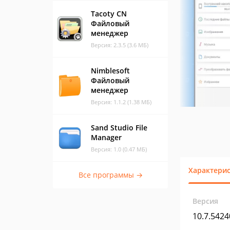
Tacoty CN
Файловый
менеджер
Версия: 2.3.5 (3.6 МБ)
Nimblesoft
Файловый
менеджер
Версия: 1.1.2 (1.38 МБ)
Sand Studio File
Manager
Версия: 1.0 (0.47 МБ)
Характери
Все программы →
Версия
10.7.5424