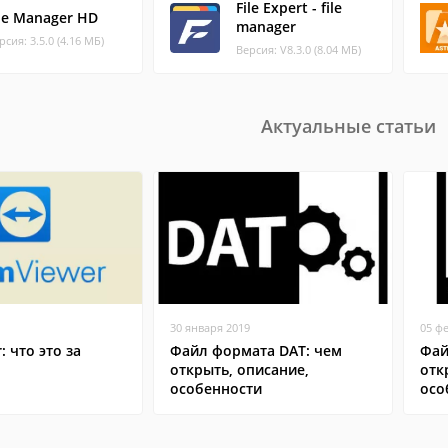
File Expert - file
ile Manager HD
manager
рсия: 3.5.0 (4.16 МБ)
Версия: V8.3.0 (8.04 МБ)
Актуальные статьи
30 января 2019
05 ф
: что это за
Файл формата DAT: чем
Фай
открыть, описание,
отк
особенности
осо