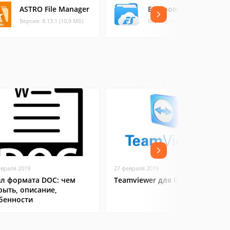
ASTRO File Manager
ES Проводник
Версия: 8.13.1 (10.9 МБ)
Версия: 4.4.2.2. (35.15 МБ)
евраля 2019
27 февраля 2019
л формата DOC: чем
Teamviewer для Ubuntu
рыть, описание,
бенности