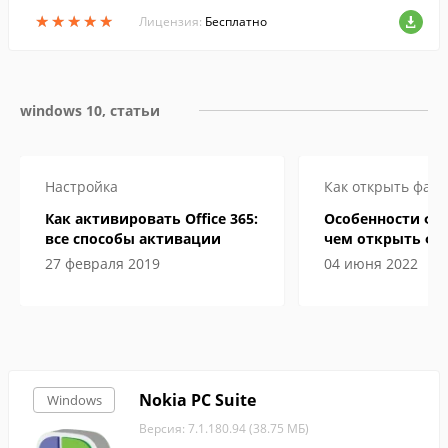
Vista, 7, 8 и 8.1 на более современный и
★
★
★
★
★
★
★
★
★
★
нтерфейс десятки.
Лицензия:
Бесплатно
windows 10, статьи
Настройка
Как открыть файл
Как активировать Office 365:
Особенности фор
все способы активации
чем открыть фа
электронной кн
27 февраля 2019
04 июня 2022
Nokia PC Suite
Windows
Версия: 7.1.180.94 (38.75 МБ)