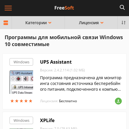
Категории
Лицензия
Программы для мобильной связи Windows
10 совместимые
UPS Assistant
Windows
Версия: 2.4.2.114 (1.02 МБ)
Программа предназначена для монитор
инга состояния источника бесперебойн
ого питания, подключенного к компьют
еру через USB или COM-порт и поддерж
★
★
★
★
★
★
★
★
★
★
ивающего протокол Megatec.
Лицензия:
Бесплатно
XPLife
Windows
Версия: 7.0 (78.63 МБ)