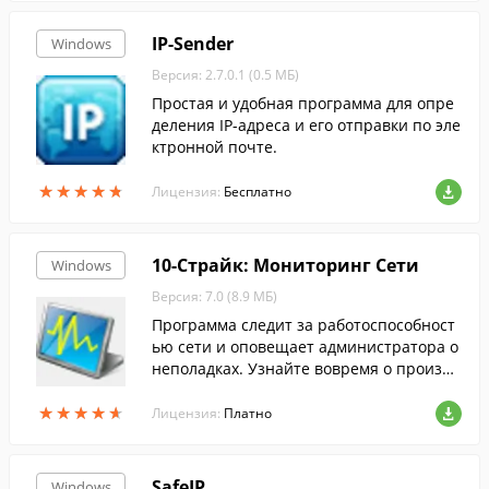
отправки СМС.
IP-Sender
Windows
Версия: 2.7.0.1 (0.5 МБ)
Простая и удобная программа для опре
деления IP-адреса и его отправки по эле
ктронной почте.
★
★
★
★
★
★
★
★
★
★
Лицензия:
Бесплатно
10-Страйк: Мониторинг Сети
Windows
Версия: 7.0 (8.9 МБ)
Программа следит за работоспособност
ью сети и оповещает администратора о
неполадках. Узнайте вовремя о произо
шедшем сбое и устраните проблему с м
★
★
★
★
★
★
★
★
★
★
инимальными потерями времени.
Лицензия:
Платно
SafeIP
Windows