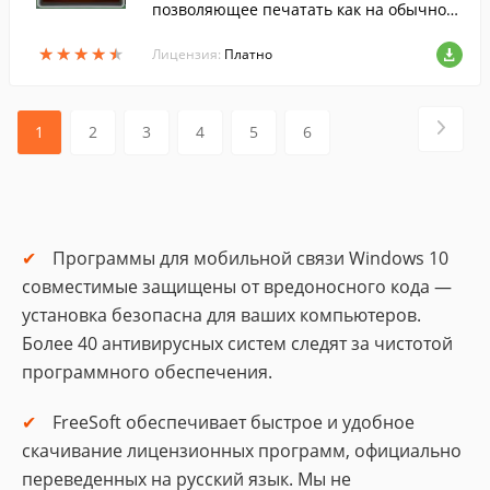
позволяющее печатать как на обычной
клавиатуре с помощью указателя мыши
★
★
★
★
★
★
★
★
★
★
или сенсорного экрана.
Лицензия:
Платно
1
2
3
4
5
6
Программы для мобильной связи Windows 10
совместимые защищены от вредоносного кода —
установка безопасна для ваших компьютеров.
Более 40 антивирусных систем следят за чистотой
программного обеспечения.
FreeSoft обеспечивает быстрое и удобное
скачивание лицензионных программ, официально
переведенных на русский язык. Мы не