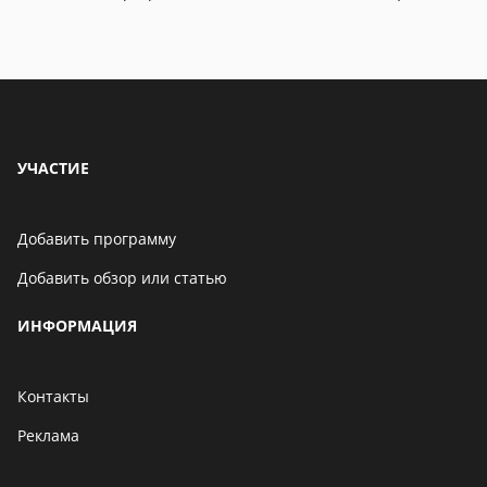
06 мая 2021
Бенчмарк AnTuTu
опубликовал список самых
производительных
смартфонов августа
06 мая 2021
УЧАСТИЕ
Добавить программу
Добавить обзор или статью
ИНФОРМАЦИЯ
Контакты
Реклама