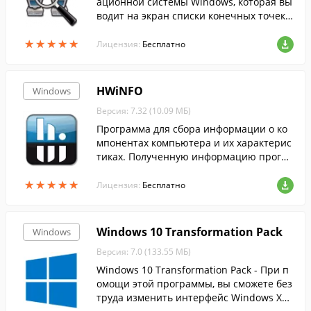
ационной системы Windows, которая вы
водит на экран списки конечных точек в
сех установленных в системе соединени
★
★
★
★
★
★
★
★
★
★
й по протоколам TCP и UDP с подробны
Лицензия:
Бесплатно
ми да...
HWiNFO
Windows
Версия: 7.32 (10.09 МБ)
Программа для сбора информации о ко
мпонентах компьютера и их характерис
тиках. Полученную информацию програ
мма позволяет формировать в отчеты X
★
★
★
★
★
★
★
★
★
★
ML и HTML.
Лицензия:
Бесплатно
Windows 10 Transformation Pack
Windows
Версия: 7.0 (133.55 МБ)
Windows 10 Transformation Pack - При п
омощи этой программы, вы сможете без
труда изменить интерфейс Windows XP,