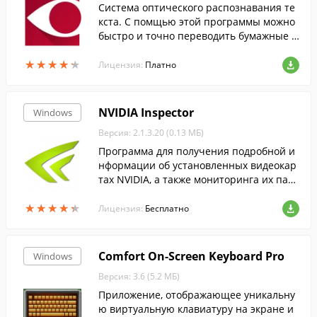
Cистема оптического распознавания те
кста. С помщью этой программы можно
быстро и точно переводить бумажные д
окументы, PDF-файлы и цифровые фотог
★
★
★
★
★
★
★
★
★
★
рафии документов в редактируемый фо
Лицензия:
Платно
рмат....
NVIDIA Inspector
Windows
Версия: 2.1.3.20 (0.13 МБ)
Программа для получения подробной и
нформации об установленных видеокар
тах NVIDIA, а также мониторинга их пар
аметров.
★
★
★
★
★
★
★
★
★
★
Лицензия:
Бесплатно
Comfort On-Screen Keyboard Pro
Windows
Версия: 3.6 (5.2 МБ)
Приложение, отображающее уникальну
ю виртуальную клавиатуру на экране и