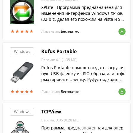
XPLife - Программа предназначена для
изменения интерфейса Windows XP x86
(32-bit), делая его похожим на Vista и Sev
en.
★
★
★
★
★
★
★
★
★
★
Лицензия:
Бесплатно
Rufus Portable
Windows
Версия: 4.1 (1.35 МБ)
Rufus Portable поможетсоздать загрузоч
ную USB-флешку из ISO-образа или отфо
рматировать флешку. Руфус подходит дл
я 32- и 64-битной Windows и поддержив
★
★
★
★
★
★
★
★
★
★
ает русский язык.
Лицензия:
Бесплатно
TCPView
Windows
Версия: 3.05 (0.28 МБ)
Программа, предназначенная для опер