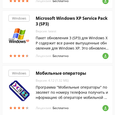
★
★
★
★
★
★
★
★
★
★
ры телеметрии, отвечающие за отслежи
Лицензия:
Бесплатно
вани...
Microsoft Windows XP Service Pack
Windows
3 (SP3)
Версия: latest
Пакет обновления 3 (SP3) для Windows X
P содержит все ранее выпущенные обн
овления для Windows XP. Это обновлени
е также включает несколько новых функ
★
★
★
★
★
★
★
★
★
★
Лицензия:
Бесплатно
ций, которые не вносят значительных и
зме...
Мобильные операторы
Windows
Версия: 4.12 (1.32 МБ)
Программа "Мобильные операторы" по
зволяет по номеру телефона получить и
нформацию об операторе мобильной св
язи, регионе, дате регистрации, перейт
★
★
★
★
★
★
★
★
★
★
и на официальный сайт Оператора или
Лицензия:
Бесплатно
на страницу Оператора для бесплатной