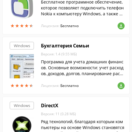
Бесплатное программное обеспечение,
которое позволяет подключить телефон
Nokia к компьютеру Windows, а также пе
редавать между ними содержимое....
★
★
★
★
★
★
★
★
★
★
Лицензия:
Бесплатно
Бухгалтерия Семьи
Windows
Версия: 1.4 (9.55 МБ)
Программа для учета домашних финанс
ов. Основные возможности: учет расход
ов, доходов, долгов, планирование расхо
дов и доходов, анализ.
★
★
★
★
★
★
★
★
★
★
Лицензия:
Бесплатно
DirectX
Windows
Версия: 11 (0.28 МБ)
Ряд технологий, благодаря которым ком
пьютеры на основе Windows становятся