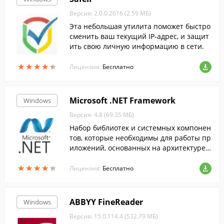
Версия: 2.0.0.2616 (2.59 МБ)
Эта небольшая утилита поможет быстро
сменить ваш текущий IP-адрес, и защит
ить свою личную информацию в сети.
★
★
★
★
★
★
★
★
★
★
Лицензия:
Бесплатно
Microsoft .NET Framework
Windows
Версия: 4.8 (69.35 МБ)
Набор библиотек и системных компонен
тов, которые необходимы для работы пр
иложений, основанных на архитектуре .
NET Framework....
★
★
★
★
★
★
★
★
★
★
Лицензия:
Бесплатно
ABBYY FineReader
Windows
Версия: 15.0.114.4 (532.79 МБ)