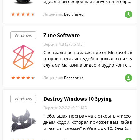
идеальной средой для запуска и отобра
жения приложений, богатых элементам
★
★
★
★
★
★
★
★
★
★
и мультимедиа....
Лицензия:
Бесплатно
Zune Software
Windows
Версия: 4.8 (270.5 МБ)
Специальное приложение от Microsoft, к
оторое позволяет удобно пользоваться у
слугами магазина видео и аудио контен
та, а также синхронизировать вашу колл
★
★
★
★
★
★
★
★
★
★
екцию медиа между Windows Phone-уст
Лицензия:
Бесплатно
ройствами, компьютером и учетной зап
исью Zune.
Destroy Windows 10 Spying
Windows
Версия: 2.2.2.2 (0.31 МБ)
Небольшая программа с открытым исхо
дным кодом, которая поможет вам избав
иться от "слежки" в Windows 10. Она бы
стро обнаружит и отключит все парамет