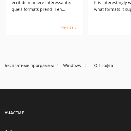
écrit de manière intéressante,
It is interestingly 
quels formats prend-il en
what formats it su
charge, je suis intéressé par
interested in awb,
l'awb car les livres audio
books take up less
Читать
prennent moins de place que les
mp3.
mp3.
Бесплатные программы
Windows
ТОП софта
УЧАСТИЕ