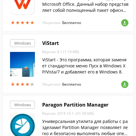
Microsoft Office. Данный набор представ
ляет собой полноценный пакет офисных
приложений....
★
★
★
★
★
★
★
★
★
★
Лицензия:
Бесплатно
ViStart
Windows
Версия: 8.1 (1.19 МБ)
ViStart - Это программа, которая заменя
ет стандартное меню Пуск в Windows X
P/Vista/7 и добавляет его в Windows 8.
★
★
★
★
★
★
★
★
★
★
Лицензия:
Бесплатно
Paragon Partition Manager
Windows
Версия: 2014 10.1. (41.58 МБ)
Универсальная утилита для работы с ра
зделами! Partition Manager позволяет ле
гко и безопасно выполнять любые опер