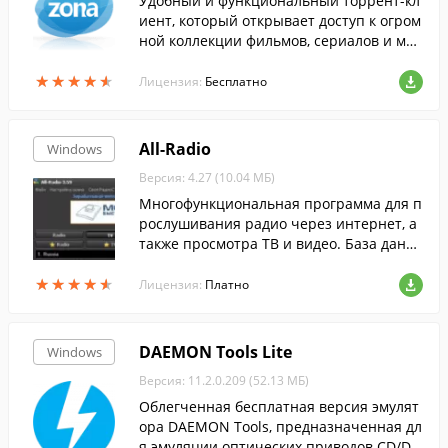
Удобный и функциональный торрент-кл
иент, который открывает доступ к огром
ной коллекции фильмов, сериалов и муз
ыки.
★
★
★
★
★
★
★
★
★
★
Лицензия:
Бесплатно
All-Radio
Windows
Версия: 4.27 (10.04 МБ)
Многофункциональная программа для п
рослушивания радио через интернет, а
также просмотра ТВ и видео. База данн
ых обновляется еженедельно. Возможно
★
★
★
★
★
★
★
★
★
★
сть добавления своих станций в избран
Лицензия:
Платно
ное.
DAEMON Tools Lite
Windows
Версия: 11.2.0.209 (52.13 МБ)
Облегченная бесплатная версия эмулят
ора DAEMON Tools, предназначенная дл
я эмуляции оптических приводов CD/DV