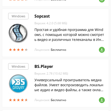
Sopcast
Windows
Версия: 4.2.0 (5.68 МБ)
Простая и удобная программа для Wind
ows, с помощью которой можно смотрет
ь видео и различных телеканалы в Инте
рнете.
★
★
★
★
★
★
★
★
★
★
Лицензия:
Бесплатно
BS.Player
Windows
Версия: 2.78 (10.62 МБ)
Универсальный проигрыватель медиа
файлов. Умеет воспроизводить локальн
ые аудио и видео файлы, а также онлай
н радио и ТВ каналы.
★
★
★
★
★
★
★
★
★
★
Лицензия:
Бесплатно