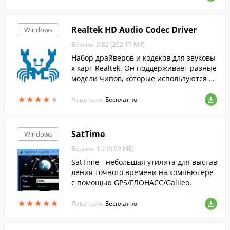
Realtek HD Audio Codec Driver
Windows
Версия: 2.82 (252.17 МБ)
Набор драйверов и кодеков для звуковы
х карт Realtek. Он поддерживает разные
модели чипов, которые используются в
современных звуковых картах.
★
★
★
★
★
★
★
★
★
★
Лицензия:
Бесплатно
SatTime
Windows
Версия: 1.2 (0.09 МБ)
SatTime - небольшая утилита для выстав
ления точного времени на компьютере
с помощью GPS/ГЛОНАСС/Galileo.
★
★
★
★
★
★
★
★
★
★
Лицензия:
Бесплатно