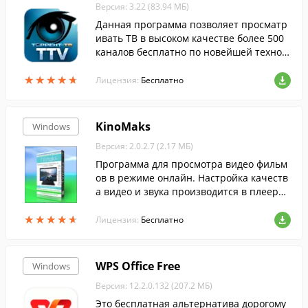
Версия: 3.22 (83.94 МБ)
Данная программа позволяет просматр
ивать ТВ в высоком качестве более 500
каналов бесплатно по новейшей технол
огии ACE Stream.
★
★
★
★
★
★
★
★
★
★
Лицензия:
Бесплатно
KinoMaks
Windows
Версия: 2.0.2.7 (2.17 МБ)
Программа для просмотра видео фильм
ов в режиме онлайн. Настройка качеств
а видео и звука производится в плеере,
функция просмотра во весь экран также
★
★
★
★
★
★
★
★
★
★
находится на панели управления плеер
Лицензия:
Бесплатно
а.
WPS Office Free
Windows
Версия: 12.2.0.132 (207.2 МБ)
Это бесплатная альтернатива дорогому