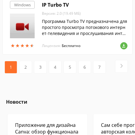
IP Turbo TV
Windows
Версия: 2.0 (19.49 МБ)
Программа Turbo TV предназначена для
простого просмотра потокового интерн
ет-телевидения и прослушивания интер
нет-радиостанций.
★
★
★
★
★
★
★
★
★
★
Лицензия:
Бесплатно
1
2
3
4
5
6
7
Новости
Приложение для дизайна
Сам себе прог
Canva: обзор функционала
авторская кол