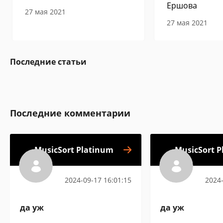
Ершова
27 мая 2021
27 мая 2021
Последние статьи
Последние комментарии
MusicSort Platinum
MusicSort 
2024-09-17 16:01:15
2024-
да уж
да уж