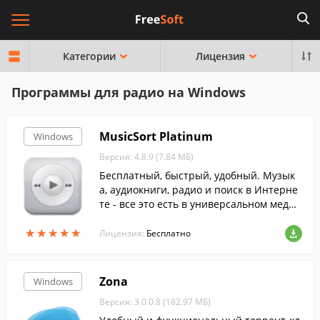
Категории
Лицензия
Программы для радио на Windows
MusicSort Platinum
Windows
Версия: 4.8.9 (7.84 МБ)
Бесплатный, быстрый, удобный. Музык
а, аудиокниги, радио и поиск в Интерне
те - все это есть в универсальном медиа
центре MusicSort.
★
★
★
★
★
★
★
★
★
★
Лицензия:
Бесплатно
Zona
Windows
Версия: 3.0.0.8 (182.97 МБ)