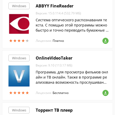
ABBYY FineReader
Windows
Версия: 15.0.114.4 (532.79 МБ)
Cистема оптического распознавания те
кста. С помщью этой программы можно
быстро и точно переводить бумажные д
окументы, PDF-файлы и цифровые фотог
★
★
★
★
★
★
★
★
★
★
рафии документов в редактируемый фо
Лицензия:
Платно
рмат....
OnlineVideoTaker
Windows
Версия: 9.10 (113.17 МБ)
Программа, для просмотра фильмов онл
айн и ТВ онлайн. Также в программе ре
ализована возможность прослушивания
радио онлайн, скачивания фильмов, а т
★
★
★
★
★
★
★
★
★
★
акже возможность слушать и скачивать
Лицензия:
Бесплатно
аудиосказки.
Торрент ТВ плеер
Windows