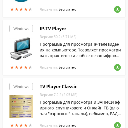
ации с разделами жесткого диска.
★
★
★
★
★
★
★
★
★
★
Лицензия:
Бесплатно
IP-TV Player
Windows
Версия: 50.2 (5.71 МБ)
Программа для просмотра IP-телевиден
ия на компьютере.Позволяет просматри
вать практически любые незашифрован
ные потоки....
★
★
★
★
★
★
★
★
★
★
Лицензия:
Бесплатно
TV Player Classic
Windows
Версия: 7.2.2 (2.05 МБ)
Программа для просмотра и ЗАПИСИ эф
ирного, спутникового и Онлайн ТВ (влю
чая "взрослые" каналы), вебкамер, РАДИ
ОСТАНЦИЙ, а также телеканалов, прини
★
★
★
★
★
★
★
★
★
★
маемых через ТВ и спутниковый тюнер.
Лицензия:
Бесплатно