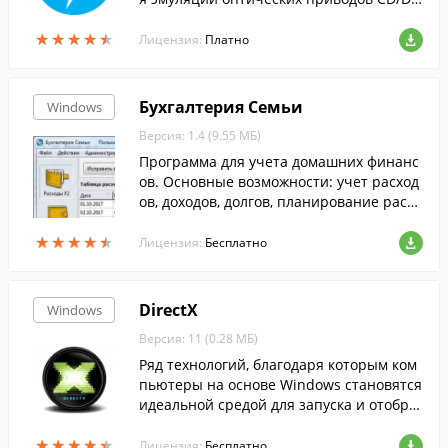
D и BluRay дисков.
★
★
★
★
★
★
★
★
★
★
Лицензия:
Платно
Бухгалтерия Семьи
Windows
Версия: 1.4 (9.55 МБ)
Программа для учета домашних финанс
ов. Основные возможности: учет расход
ов, доходов, долгов, планирование расхо
дов и доходов, анализ.
★
★
★
★
★
★
★
★
★
★
Лицензия:
Бесплатно
DirectX
Windows
Версия: 11 (0.28 МБ)
Ряд технологий, благодаря которым ком
пьютеры на основе Windows становятся
идеальной средой для запуска и отобра
жения приложений, богатых элементам
★
★
★
★
★
★
★
★
★
★
и мультимедиа....
Лицензия:
Бесплатно