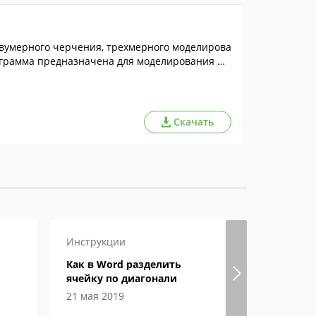
вумерного черчения, трехмерного моделирова
ограмма предназначена для моделирования ме
Скачать
Инструкции
Настройка
Как в Word разделить
Где в Янд
ячейку по диагонали
хранятся 
21 мая 2019
06 июня 2