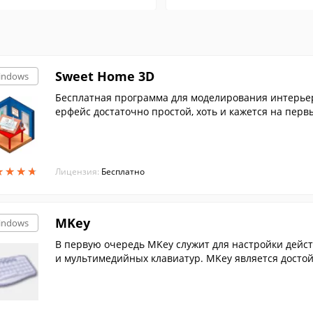
Sweet Home 3D
indows
Бесплатная программа для моделирования интерьеро
ерфейс достаточно простой, хоть и кажется на пер
★
★
★
★
★
★
★
★
Лицензия:
Бесплатно
MKey
indows
В первую очередь MKey служит для настройки дейс
и мультимедийных клавиатур. MKey является досто
вляемым с клавиатурами.