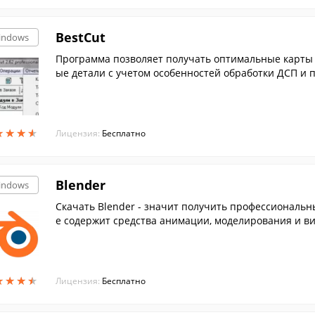
BestCut
indows
Программа позволяет получать оптимальные карты 
ые детали с учетом особенностей обработки ДСП и 
★
★
★
★
★
★
★
★
Лицензия:
Бесплатно
Blender
indows
Скачать Blender - значит получить профессиональ
е содержит средства анимации, моделирования и в
★
★
★
★
★
★
★
★
Лицензия:
Бесплатно