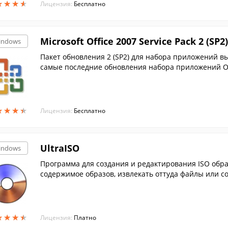
★
★
★
★
★
★
★
★
Лицензия:
Бесплатно
Microsoft Office 2007 Service Pack 2 (SP2)
indows
Пакет обновления 2 (SP2) для набора приложений вы
самые последние обновления набора приложений Offi
★
★
★
★
★
★
★
★
Лицензия:
Бесплатно
UltraISO
indows
Программа для создания и редактирования ISO образов, при помощи которой вы можете изменять
содержимое образов, извлекать оттуда файлы или со
★
★
★
★
★
★
★
★
Лицензия:
Платно