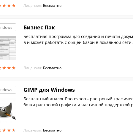
★
★
★
★
★
★
★
★
Лицензия:
Бесплатно
Бизнес Пак
indows
Бесплатная программа для создания и печати докум
в и может работать с общей базой в локальной сети.
★
★
★
★
★
★
★
★
Лицензия:
Бесплатно
GIMP для Windows
indows
Бесплатный аналог Photoshop - растровый графичес
ботки растровой графики и частичной поддержкой ра
★
★
★
★
★
★
★
★
Лицензия:
Бесплатно