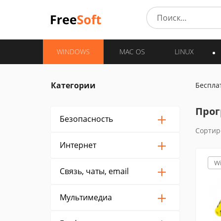
WINDOWS
MAC OS
LINUX
Категории
Беспла
Прог
Безопасность
Сортир
Интернет
W
Связь, чаты, email
Мультимедиа