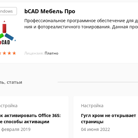
bCAD Мебель Про
indows
Профессиональное программное обеспечение для д
ния и фотореалистичного тонирования. Данная пр
бели и профильных деталей.
★
★
★
★
★
★
★
★
Лицензия:
Платно
ь, статьи
стройка
Настройка
к активировать Office 365:
Гугл хром не открывает
се способы активации
страницы
 февраля 2019
04 июня 2022