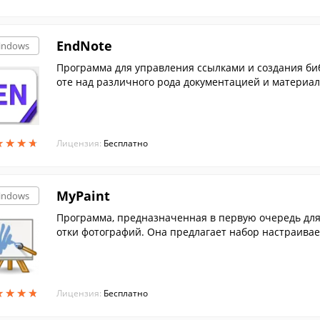
EndNote
indows
Программа для управления ссылками и создания би
оте над различного рода документацией и материала
★
★
★
★
★
★
★
★
Лицензия:
Бесплатно
MyPaint
indows
Программа, предназначенная в первую очередь для 
отки фотографий. Она предлагает набор настраивае
ных фо...
★
★
★
★
★
★
★
★
Лицензия:
Бесплатно