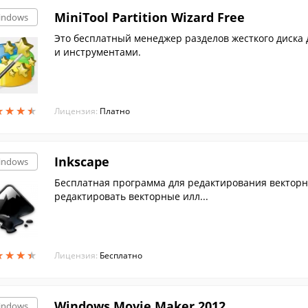
MiniTool Partition Wizard Free
indows
Это бесплатный менеджер разделов жесткого диска
и инструментами.
★
★
★
★
★
★
★
★
Лицензия:
Платно
Inkscape
indows
Бесплатная программа для редактирования векторн
редактировать векторные илл...
★
★
★
★
★
★
★
★
Лицензия:
Бесплатно
Windows Movie Maker 2012
indows