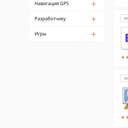
Навигация GPS
Разработчику
W
Игры
★
★
W
★
★