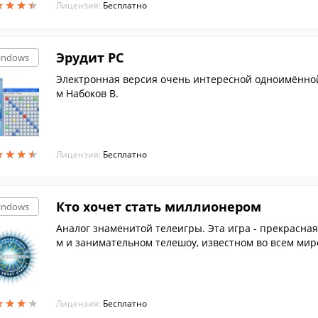
★
★
★
★
★
★
★
★
Лицензия:
Бесплатно
Эрудит PC
indows
Электронная версия очень интересной одноимённой
м Набоков В.
★
★
★
★
★
★
★
★
Лицензия:
Бесплатно
Кто хочет стать миллионером
indows
Аналог знаменитой телеигры. Эта игра - прекрасна
м и занимательном телешоу, известном во всем мир
★
★
★
★
★
★
★
★
Лицензия:
Бесплатно