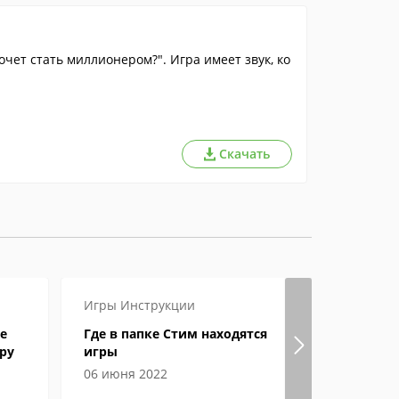
очет стать миллионером?". Игра имеет звук, ко
Скачать
Игры
Инструкции
Игры
Инст
е
Где в папке Стим находятся
Как в Ste
ру
игры
и ник?
06 июня 2022
29 апреля