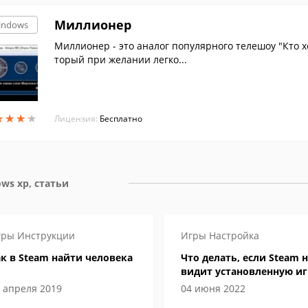
Миллионер
indows
Миллионер - это аналог популярного телешоу "Кто х
торый при желании легко...
★
★
★
★
★
★
★
★
Лицензия:
Бесплатно
ws xp, статьи
гры
Инструкции
Игры
Настройка
к в Steam найти человека
Что делать, если Steam н
видит установленную иг
 апреля 2019
04 июня 2022