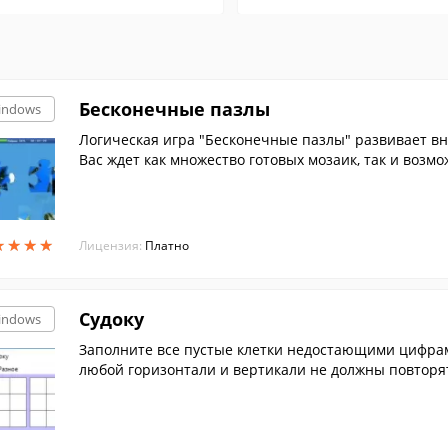
Бесконечные пазлы
indows
Логическая игра "Бесконечные пазлы" развивает вни
Вас ждет как множество готовых мозаик, так и возмо
★
★
★
★
★
★
★
★
Лицензия:
Платно
Судоку
indows
Заполните все пустые клетки недостающими цифрами
любой горизонтали и вертикали не должны повторя