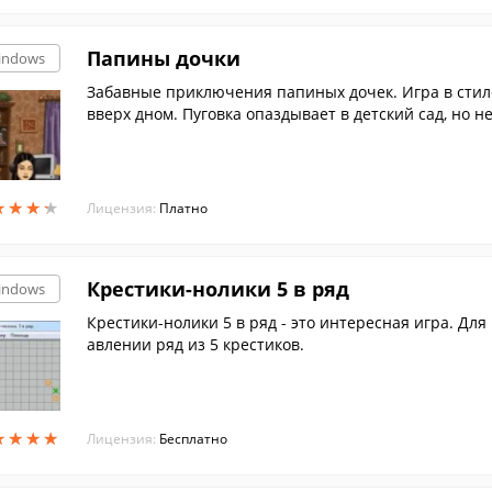
Папины дочки
indows
Забавные приключения папиных дочек. Игра в стиле
вверх дном. Пуговка опаздывает в детский сад, но н
еевна хочет позаниматься с Полежайкиным физикой
овую диету. Чтобы разобраться в этом хаосе, потре
едметы, решите головоломки и наведите порядок в 
★
★
★
★
★
★
★
★
Лицензия:
Платно
Крестики-нолики 5 в ряд
indows
Крестики-нолики 5 в ряд - это интересная игра. Дл
авлении ряд из 5 крестиков.
★
★
★
★
★
★
★
★
Лицензия:
Бесплатно