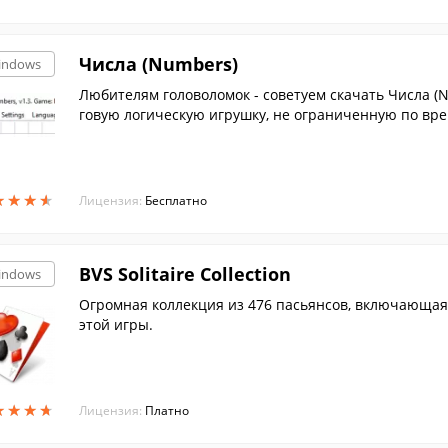
Числа (Numbers)
indows
Любителям головоломок - советуем скачать Числа (
говую логическую игрушку, не ограниченную по вр
★
★
★
★
★
★
★
★
Лицензия:
Бесплатно
BVS Solitaire Collection
indows
Огромная коллекция из 476 пасьянсов, включающа
этой игры.
★
★
★
★
★
★
★
★
Лицензия:
Платно