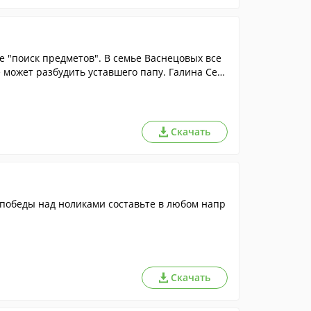
 "поиск предметов". В семье Васнецовых все
е может разбудить уставшего папу. Галина Серг
, но ей мешает Маша, решившая опробовать н
буется ваша дружеская помощь. Найдите все пр
доме!
Скачать
я победы над ноликами составьте в любом напр
Скачать