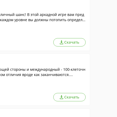
тличный шанс! В этой аркадной игре вам пред
 каждом уровне вы должны потопить определе
ьную стратегию и задайте врагам жару. В про
х бонусов, которые усилят мощь вашей субмар
о эта игра вам обязательно понравится.
Скачать
ающей стороны и международный - 100-клеточн
том отличия вроде как заканчиваются....
Скачать