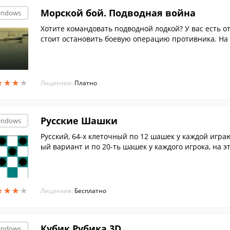
Морской бой. Подводная война
indows
Хотите командовать подводной лодкой? У вас есть о
стоит остановить боевую операцию противника. На
нное количество вражеских судов. Выберите правил
цессе игры вам попадется множество разнообразны
ины. Если вы неравнодушны к морским сражениям, т
★
★
★
★
★
★
★
★
Лицензия:
Платно
Русские Шашки
indows
Русский, 64-х клеточный по 12 шашек у каждой игр
ый вариант и по 20-ть шашек у каждого игрока, на э
★
★
★
★
★
★
★
★
Лицензия:
Бесплатно
Кубик Рубика 3D
indows