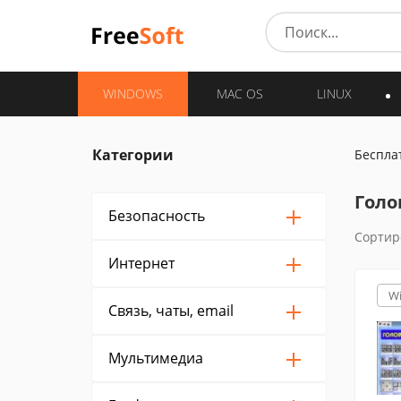
WINDOWS
MAC OS
LINUX
Категории
Беспла
Голо
Безопасность
Сортир
Интернет
W
Связь, чаты, email
Мультимедиа