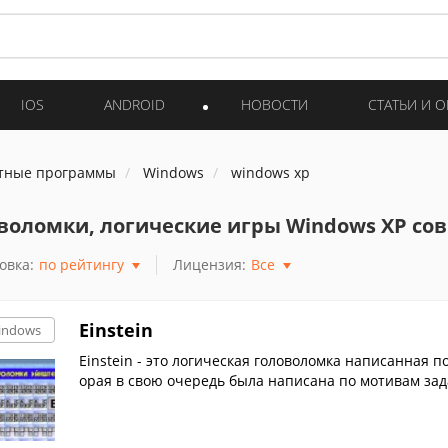
IOS
ANDROID
НОВОСТИ
СТАТЬИ И 
тные программы
Windows
windows xp
воломки, логические игры Windows XP с
овка:
по рейтингу
Лицензия:
Все
Einstein
indows
Einstein - это логическая головоломка написанная п
орая в свою очередь была написана по мотивам за