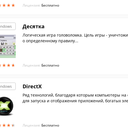
★
★
★
★
★
★
★
★
Лицензия:
Бесплатно
Десятка
indows
Логическая игра головоломка. Цель игры - уничтож
о определенному правилу...
★
★
★
★
★
★
★
★
Лицензия:
Бесплатно
DirectX
indows
Ряд технологий, благодаря которым компьютеры на
для запуска и отображения приложений, богатых эл
★
★
★
★
★
★
★
★
Лицензия:
Бесплатно