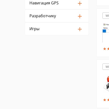
Навигация GPS
Разработчику
W
Игры
★
★
W
★
★