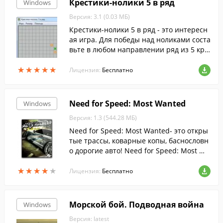
Крестики-нолики 5 в ряд
Windows
Версия: 3.1 (0.03 МБ)
Крестики-нолики 5 в ряд - это интересн
ая игра. Для победы над ноликами соста
вьте в любом направлении ряд из 5 кре
стиков.
★
★
★
★
★
★
★
★
★
★
Лицензия:
Бесплатно
Need for Speed: Most Wanted
Windows
Версия: 1.3 (544.28 МБ)
Need for Speed: Most Wanted- это откры
тые трассы, коварные копы, баснословн
о дорогие авто! Need for Speed: Most Wa
nted - это мир скорости, риска, роскоши
★
★
★
★
★
★
★
★
★
★
и криминала.
Лицензия:
Бесплатно
Морской бой. Подводная война
Windows
Версия: latest