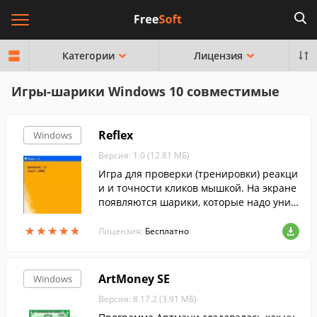
Категории
Лицензия
Игры-шарики Windows 10 совместимые
Reflex
Windows
Версия: 1.0 (12.81 МБ)
Игра для проверки (тренировки) реакци
и и точности кликов мышкой. На экране
появляются шарики, которые надо унич
тожать, кликая по ним.
★
★
★
★
★
★
★
★
★
★
Лицензия:
Бесплатно
ArtMoney SE
Windows
Версия: 8.17.2 (3.91 МБ)