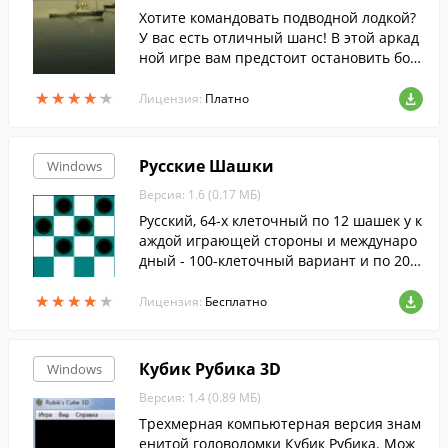
Хотите командовать подводной лодкой?
У вас есть отличный шанс! В этой аркад
ной игре вам предстоит остановить бое
вую операцию противника. На каждом у
★
★
★
★
★
★
★
★
★
★
ровне вы должны потопить определенн
Лицензия:
Платно
ое количество вражеских судов. Выбери
те правильную стратегию и задайте вра
гам жару. В процессе игры вам попадет
Русские Шашки
Windows
ся множество разнообразных бонусов, к
Версия: 1.6 (0.17 МБ)
оторые усилят мощь вашей субмарины.
Если вы неравнодушны к морским сраж
Русский, 64-х клеточный по 12 шашек у к
ениям, то эта игра вам обязательно пон
аждой играющей стороны и междунаро
равится.
дный - 100-клеточный вариант и по 20-т
ь шашек у каждого игрока, на этом отли
★
★
★
★
★
★
★
★
★
★
чия вроде как заканчиваются....
Лицензия:
Бесплатно
Кубик Рубика 3D
Windows
Версия: 1.4 (0.89 МБ)
Трехмерная компьютерная версия знам
енитой головоломки Кубик Рубика. Мож