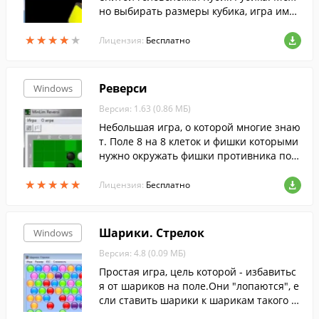
но выбирать размеры кубика, игра имее
т удобное управление и приятную граф
★
★
★
★
★
★
★
★
★
★
ику.
Лицензия:
Бесплатно
Реверси
Windows
Версия: 1.63 (0.86 МБ)
Небольшая игра, о которой многие знаю
т. Поле 8 на 8 клеток и фишки которыми
нужно окружать фишки противника по г
оризонтали, вертикали или диагонали.
★
★
★
★
★
★
★
★
★
★
Окруженные фишки противника станов
Лицензия:
Бесплатно
ятся.
Шарики. Стрелок
Windows
Версия: 4.8 (0.09 МБ)
Простая игра, цель которой - избавитьс
я от шариков на поле.Они "лопаются", е
сли ставить шарики к шарикам такого ж
е цвета чтобы их группа состояла из трё