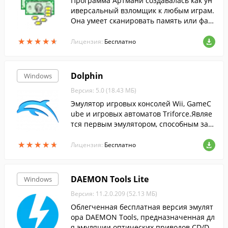
Программа Артмани создавалась как ун
иверсальный взломщик к любым играм.
Она умеет сканировать память или фай
лы игры для поиска каких-то определен
★
★
★
★
★
★
★
★
★
★
ных значений. Имеется поддержка русс
Лицензия:
Бесплатно
кого языка
Dolphin
Windows
Версия: 5.0 (18.43 МБ)
Эмулятор игровых консолей Wii, GameC
ube и игровых автоматов Triforce.Являе
тся первым эмулятором, способным зап
ускать коммерческие игры, выпущенны
★
★
★
★
★
★
★
★
★
★
е для платформ GameCube и Wii....
Лицензия:
Бесплатно
DAEMON Tools Lite
Windows
Версия: 11.2.0.209 (52.13 МБ)
Облегченная бесплатная версия эмулят
ора DAEMON Tools, предназначенная дл
я эмуляции оптических приводов CD/DV