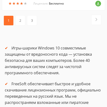
★
★
★
★
★
★
★
★
★
★
х и более.
Лицензия:
Бесплатно
1
2
3
Игры-шарики Windows 10 совместимые
защищены от вредоносного кода — установка
безопасна для ваших компьютеров. Более 40
антивирусных систем следят за чистотой
программного обеспечения.
FreeSoft обеспечивает быстрое и удобное
скачивание лицензионных программ, официально
переведенных на русский язык. Мы не
распространяем взломанные или пиратские