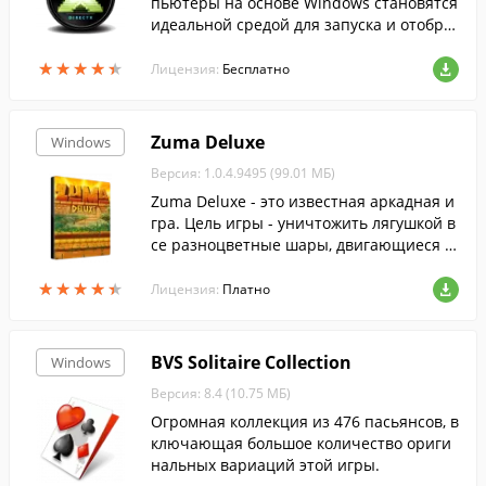
пьютеры на основе Windows становятся
идеальной средой для запуска и отобра
жения приложений, богатых элементам
★
★
★
★
★
★
★
★
★
★
и мультимедиа....
Лицензия:
Бесплатно
Zuma Deluxe
Windows
Версия: 1.0.4.9495 (99.01 МБ)
Zuma Deluxe - это известная аркадная и
гра. Цель игры - уничтожить лягушкой в
се разноцветные шары, двигающиеся ц
епочкой по экрану в направлении Золот
★
★
★
★
★
★
★
★
★
★
ого Черепа.
Лицензия:
Платно
BVS Solitaire Collection
Windows
Версия: 8.4 (10.75 МБ)
Огромная коллекция из 476 пасьянсов, в
ключающая большое количество ориги
нальных вариаций этой игры.