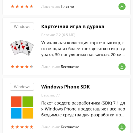
★
★
★
★
★
★
★
★
★
★
Лицензия:
Платно
Карточная игра в дурака
Windows
Версия: 7.2 (6.5 МБ)
Уникальная коллекция карточных игр, с
остоящая из более трех десятков игр в д
урака, 30 популярных пасьянсов, 20 хит
овых карточных игр, пяти гаданий на ка
★
★
★
★
★
★
★
★
★
★
ртах игр....
Лицензия:
Бесплатно
Windows Phone SDK
Windows
Версия: 7.1
Пакет средств разработчика (SDK) 7.1 дл
я Windows Phone предоставляет все нео
бходимые средства для разработки при
ложений и игр для устройств под управ
★
★
★
★
★
★
★
★
★
★
лением Windows Phone 7.0 и Windows P
Лицензия:
Бесплатно
hone 7.5.