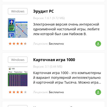
Эрудит PC
Windows
Версия: 1.6.1 (9.72 МБ)
Электронная версия очень интересной
одноимённой настольной игры, любите
лем которой был сам Набоков В.
★
★
★
★
★
★
★
★
★
★
Лицензия:
Бесплатно
Карточная игра 1000
Windows
Версия: 3.1 (0.44 МБ)
Карточная игра 1000 - это компьютерны
й вариант популярной интеллектуально
й карточной игры Тысяча. Можно играт
ь втроём или вчетвером с компьютером
★
★
★
★
★
★
★
★
★
★
в качестве соперника....
Лицензия:
Бесплатно