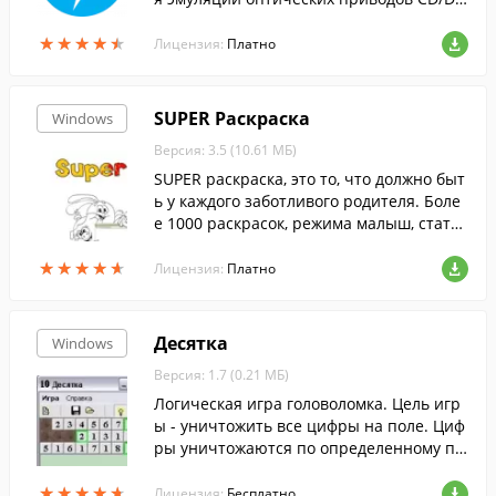
D и BluRay дисков.
★
★
★
★
★
★
★
★
★
★
Лицензия:
Платно
SUPER Раскраска
Windows
Версия: 3.5 (10.61 МБ)
SUPER раскраска, это то, что должно быт
ь у каждого заботливого родителя. Боле
е 1000 раскрасок, режима малыш, статис
тика ребенка: любимый цвет, возможно
★
★
★
★
★
★
★
★
★
★
сти рисование кисточкой и стирание и
Лицензия:
Платно
др.
Десятка
Windows
Версия: 1.7 (0.21 МБ)
Логическая игра головоломка. Цель игр
ы - уничтожить все цифры на поле. Циф
ры уничтожаются по определенному пр
авилу...
★
★
★
★
★
★
★
★
★
★
Лицензия:
Бесплатно