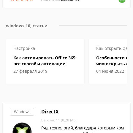
windows 10, статьи
Настройка
Как открыть файл
Как активировать Office 365:
Особенности фор
все способы активации
чем открыть фа
электронной кн
27 февраля 2019
04 июня 2022
DirectX
Windows
Версия: 11 (0.28 МБ)
Ряд технологий, благодаря которым ком