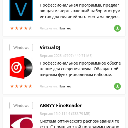
Профессиональная программа, предлаг
ающая исчерпывающий набор инструм
ентов для нелинейного монтажа видео
файлов.
★
★
★
★
★
★
★
★
★
★
Лицензия:
Платно
VirtualDJ
Windows
Версия: 2023 b7607 (449.71 МБ)
Профессиональное программное обеспе
чение для сведения звука. Обладает об
ширным функциональным набором.
★
★
★
★
★
★
★
★
★
★
Лицензия:
Платно
ABBYY FineReader
Windows
Версия: 15.0.114.4 (532.79 МБ)
Cистема оптического распознавания те
кста. С помщью этой программы можно