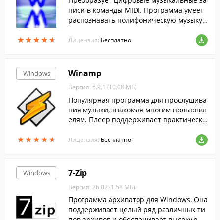
Преобразует цифровые музыкальные за
писи в команды MIDI. Программа умеет
распознавать полифоническую музыку,
то есть содержащую много голосов.
★
★
★
★
★
★
★
★
★
★
Лицензия:
Бесплатно
Winamp
Windows
Версия: 5.9.1 (10.08 МБ)
Популярная программа для прослушива
ния музыки, знакомая многим пользоват
елям. Плеер поддерживает практически
все распространенные аудиоформаты, а
★
★
★
★
★
★
★
★
★
★
также понимает видеоформаты.
Лицензия:
Бесплатно
7-Zip
Windows
Версия: 26.02 (1.58 МБ)
Программа архиватор для Windows. Она
поддерживает целый ряд различных ти
пов архивов и обеспечивает высокую ст