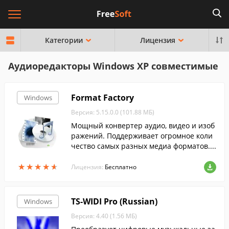
Категории
Лицензия
Аудиоредакторы Windows XP совместимые
Format Factory
Windows
Версия: 5.15.0.0 (101.88 МБ)
Мощный конвертер аудио, видео и изоб
ражений. Поддерживает огромное коли
чество самых разных медиа форматов....
★
★
★
★
★
★
★
★
★
★
Лицензия:
Бесплатно
TS-WIDI Pro (Russian)
Windows
Версия: 4.40 (1.56 МБ)