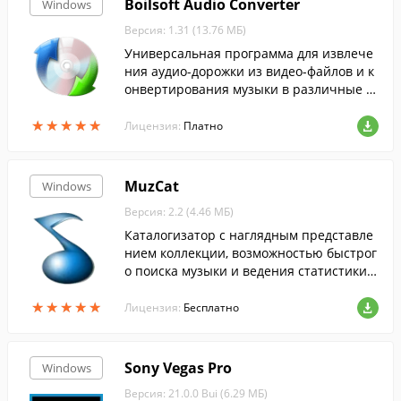
Boilsoft Audio Converter
Windows
Версия: 1.31 (13.76 МБ)
Универсальная программа для извлече
ния аудио-дорожки из видео-файлов и к
онвертирования музыки в различные ф
орматы.
★
★
★
★
★
★
★
★
★
★
Лицензия:
Платно
MuzCat
Windows
Версия: 2.2 (4.46 МБ)
Каталогизатор с наглядным представле
нием коллекции, возможностью быстрог
о поиска музыки и ведения статистики,
воспроизведения файлов, редактирован
★
★
★
★
★
★
★
★
★
★
ия тегов и многими другими возможност
Лицензия:
Бесплатно
ями.
Sony Vegas Pro
Windows
Версия: 21.0.0 Bui (6.29 МБ)