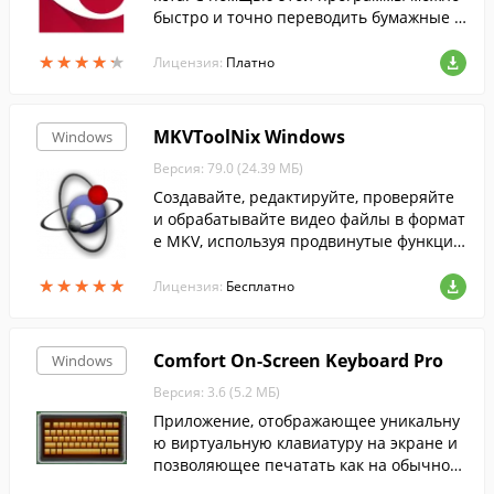
быстро и точно переводить бумажные д
окументы, PDF-файлы и цифровые фотог
★
★
★
★
★
★
★
★
★
★
рафии документов в редактируемый фо
Лицензия:
Платно
рмат....
MKVToolNix Windows
Windows
Версия: 79.0 (24.39 МБ)
Создавайте, редактируйте, проверяйте
и обрабатывайте видео файлы в формат
е MKV, используя продвинутые функции,
предлагаемые этой программой.
★
★
★
★
★
★
★
★
★
★
Лицензия:
Бесплатно
Comfort On-Screen Keyboard Pro
Windows
Версия: 3.6 (5.2 МБ)
Приложение, отображающее уникальну
ю виртуальную клавиатуру на экране и
позволяющее печатать как на обычной
клавиатуре с помощью указателя мыши