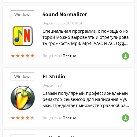
Sound Normalizer
Windows
Версия: 6.85 (9.18 МБ)
Специальная программа, с помощью ко
торой можно выровнять и отрегулирова
ть громкость Mp3, Mp4, AAC, FLAC, Ogg, A
PE, Wav файлов.
★
★
★
★
★
★
★
★
★
★
Лицензия:
Платно
FL Studio
Windows
Версия: 20
Самый популярный профессиональный
редактор-секвенсор для написания муз
ыки. Предлагает множество разнообраз
ных плагинов и синтезаторов, и позволя
★
★
★
★
★
★
★
★
★
★
ет выполнять широкий спектр задач....
Лицензия:
Платно