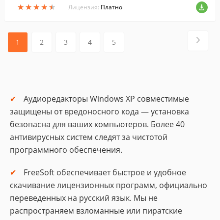
★
★
★
★
★
★
★
★
★
★
или сенсорного экрана.
Лицензия:
Платно
1
2
3
4
5
Аудиоредакторы Windows XP совместимые
защищены от вредоносного кода — установка
безопасна для ваших компьютеров. Более 40
антивирусных систем следят за чистотой
программного обеспечения.
FreeSoft обеспечивает быстрое и удобное
скачивание лицензионных программ, официально
переведенных на русский язык. Мы не
распространяем взломанные или пиратские