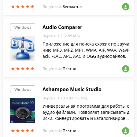
и, а также предоставляет ряд параметро
★
★
★
★
★
★
★
★
★
★
в для настройки качества звука.
Лицензия:
Бесплатно
Audio Comparer
Windows
Версия: 1.7 (2.85 МБ)
Приложение для поиска схожих по звуча
нию MP3, MP2, MP1, WMA, AIF, WAV, WavP
ack, FLAC, APE, AAC и OGG аудиофайлов.
★
★
★
★
★
★
★
★
★
★
Лицензия:
Платно
Ashampoo Music Studio
Windows
Версия: 10.0.2 (60.52 МБ)
Универсальная программа для работы с
аудио файлами. Позволяет записывать д
иски, конвертировать и каталогизирова
ть музыку и многое другое....
★
★
★
★
★
★
★
★
★
★
Лицензия:
Платно