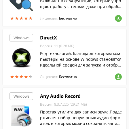
Включает в себя функции, которые упро
щают работу с тегами, даже при обрабо
тке большого количество файлов.
★
★
★
★
★
★
★
★
★
★
Лицензия:
Бесплатно
DirectX
Windows
Версия: 11 (0.28 МБ)
Ряд технологий, благодаря которым ком
пьютеры на основе Windows становятся
идеальной средой для запуска и отобра
жения приложений, богатых элементам
★
★
★
★
★
★
★
★
★
★
и мультимедиа....
Лицензия:
Бесплатно
Any Audio Record
Windows
Версия: 8.3.7.225 (29.21 МБ)
Простая утилита для записи звука.Подде
рживает набор популярных аудио форм
атов, в которых можно сохранять запис