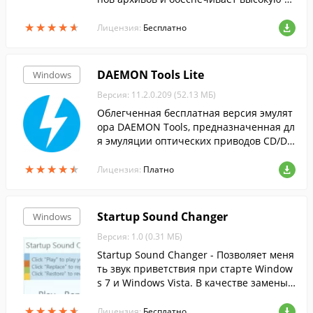
епень сжатия данных....
★
★
★
★
★
★
★
★
★
★
Лицензия:
Бесплатно
DAEMON Tools Lite
Windows
Версия: 11.2.0.209 (52.13 МБ)
Облегченная бесплатная версия эмулят
ора DAEMON Tools, предназначенная дл
я эмуляции оптических приводов CD/DV
D и BluRay дисков.
★
★
★
★
★
★
★
★
★
★
Лицензия:
Платно
Startup Sound Changer
Windows
Версия: 1.0 (0.31 МБ)
Startup Sound Changer - Позволяет меня
ть звук приветствия при старте Window
s 7 и Windows Vista. В качестве замены
подойдет практически любой аудио фай
★
★
★
★
★
★
★
★
★
★
л.
Лицензия:
Бесплатно