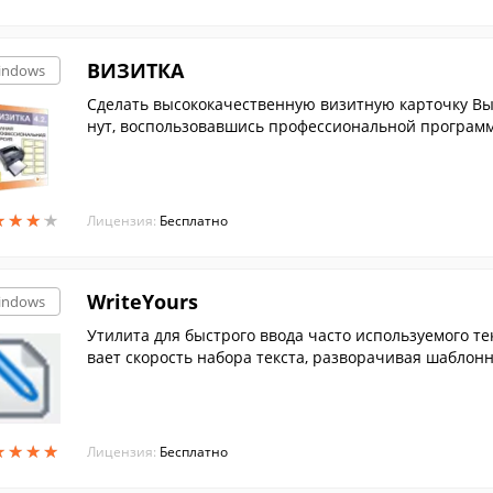
ВИЗИТКА
indows
Сделать высококачественную визитную карточку Вы 
нут, воспользовавшись профессиональной программо
Вам нужно для работы с ней – это IBM PC совмести
рямой протяжкой бумаги или струйник.
★
★
★
★
★
★
★
★
Лицензия:
Бесплатно
WriteYours
indows
Утилита для быстрого ввода часто используемого те
вает скорость набора текста, разворачивая шаблонн
е предложения.
★
★
★
★
★
★
★
★
Лицензия:
Бесплатно