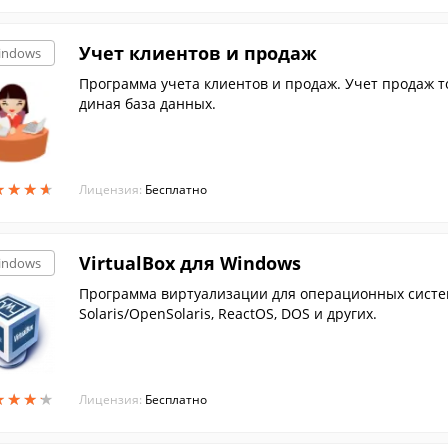
Учет клиентов и продаж
indows
Программа учета клиентов и продаж. Учет продаж то
диная база данных.
★
★
★
★
★
★
★
★
Лицензия:
Бесплатно
VirtualBox для Windows
indows
Программа виртуализации для операционных систем M
Solaris/OpenSolaris, ReactOS, DOS и других.
★
★
★
★
★
★
★
★
Лицензия:
Бесплатно