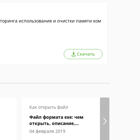
торинга использования и очистки памяти ком
Скачать
Как открыть файл
Как откры
Файл формата exe: чем
Особенно
открыть, описание,
как откры
особенности
компьюте
04 февраля 2019
05 феврал