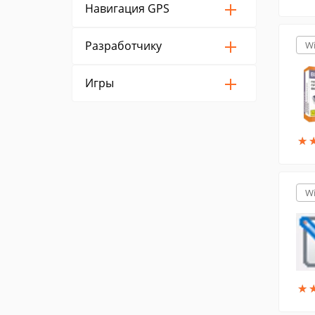
Навигация GPS
Разработчику
W
Игры
★
★
W
★
★