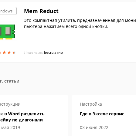
Mem Reduct
indows
Это компактная утилита, предназначенная для мони
пьютера нажатием всего одной кнопки.
★
★
★
★
★
★
★
★
Лицензия:
Бесплатно
т, статьи
нструкции
Настройка
к в Word разделить
Где в Экселе сервис
чейку по диагонали
 мая 2019
03 июня 2022