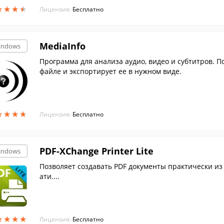
★
★
★
★
★
★
★
★
Лицензия:
Бесплатно
MediaInfo
indows
Программа для анализа аудио, видео и субтитров.
файле и экспортирует ее в нужном виде.
★
★
★
★
★
★
★
★
Лицензия:
Бесплатно
PDF-XChange Printer Lite
indows
Позволяет создавать PDF документы практически из
ати....
★
★
★
★
★
★
★
★
Лицензия:
Бесплатно