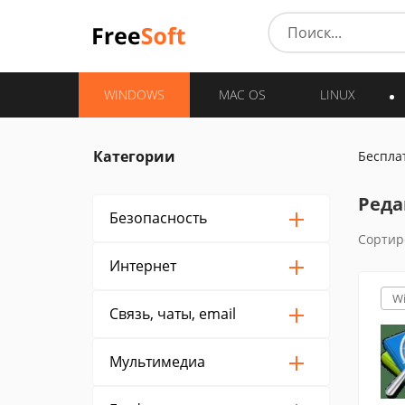
WINDOWS
MAC OS
LINUX
Категории
Беспла
Реда
Безопасность
Сортир
Интернет
W
Связь, чаты, email
Мультимедиа