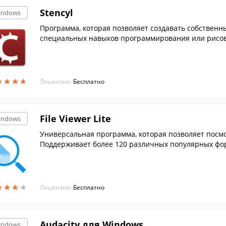
Stencyl
indows
Программа, которая позволяет создавать собственны
специальных навыков программирования или рисова
★
★
★
★
★
★
★
★
Лицензия:
Бесплатно
File Viewer Lite
indows
Универсальная программа, которая позволяет посм
Поддерживает более 120 различных популярных форм
★
★
★
★
★
★
★
★
Лицензия:
Бесплатно
Audacity для Windows
indows