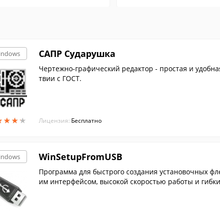
САПР Сударушка
indows
Чертежно-графический редактор - простая и удобна
твии с ГОСТ.
★
★
★
★
★
★
★
★
Лицензия:
Бесплатно
WinSetupFromUSB
indows
Программа для быстрого создания установочных фл
им интерфейсом, высокой скоростью работы и гиб
лей.