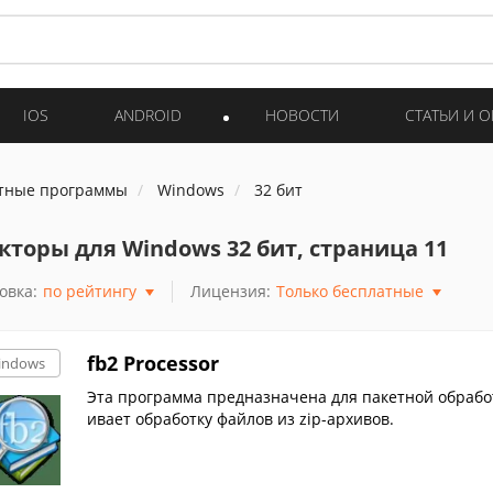
IOS
ANDROID
НОВОСТИ
СТАТЬИ И 
тные программы
Windows
32 бит
кторы для Windows 32 бит, страница 11
овка:
по рейтингу
Лицензия:
Только бесплатные
fb2 Processor
indows
Эта программа предназначена для пакетной обработ
ивает обработку файлов из zip-архивов.