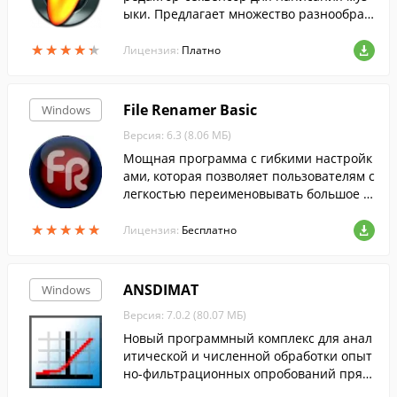
ыки. Предлагает множество разнообраз
ных плагинов и синтезаторов, и позволя
★
★
★
★
★
★
★
★
★
★
ет выполнять широкий спектр задач....
Лицензия:
Платно
File Renamer Basic
Windows
Версия: 6.3 (8.06 МБ)
Мощная программа с гибкими настройк
ами, которая позволяет пользователям с
легкостью переименовывать большое к
оличество файлов и папок.
★
★
★
★
★
★
★
★
★
★
Лицензия:
Бесплатно
ANSDIMAT
Windows
Версия: 7.0.2 (80.07 МБ)
Новый программный комплекс для анал
итической и численной обработки опыт
но-фильтрационных опробований прям
ыми и обратными методами (откачки, н