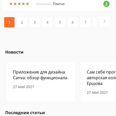
★
★
★
★
★
★
★
★
★
★
аливы, экспресс опробования).
Лицензия:
Платно
1
2
3
4
5
6
7
8
Новости
Приложение для дизайна
Сам себе прог
Canva: обзор функционала
авторская кол
Ершова
27 мая 2021
27 мая 2021
Последние статьи