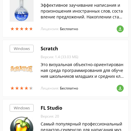
Эффективное заучивание написания и
произношения иностранных слов, соста
вление предложений. Накоплении стати
стики Ваших ответов на задания програ
★
★
★
★
★
★
★
★
★
★
ммы. Повторение по методике Эббингау
Лицензия:
Бесплатно
за....
Scratch
Windows
Версия: 1.4 (33.03 МБ)
Это визуальная объектно-ориентирован
ная среда программирования для обуче
ния школьников младших и средних кла
ссов....
★
★
★
★
★
★
★
★
★
★
Лицензия:
Бесплатно
FL Studio
Windows
Версия: 20
Самый популярный профессиональный
редактор-секвенсор для написания муз