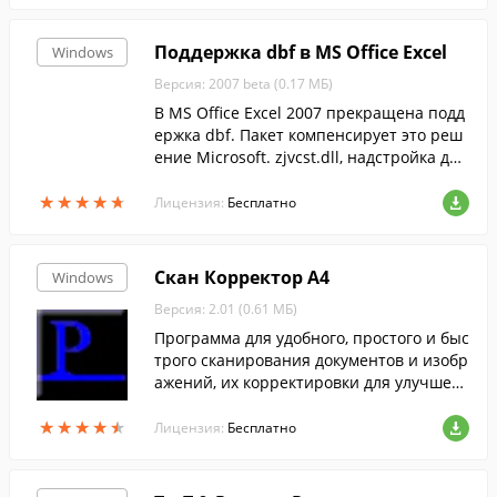
Поддержка dbf в MS Office Excel
Windows
Версия: 2007 beta (0.17 МБ)
В MS Office Excel 2007 прекращена подд
ержка dbf. Пакет компенсирует это реш
ение Microsoft. zjvcst.dll, надстройка для
Excel (xla), две Excel-книги с примерами.
★
★
★
★
★
★
★
★
★
★
Редактор dbf-файлов dbfedi...
Лицензия:
Бесплатно
Скан Корректор А4
Windows
Версия: 2.01 (0.61 МБ)
Программа для удобного, простого и быс
трого сканирования документов и изобр
ажений, их корректировки для улучшен
ия визуального восприятия (контрастно
★
★
★
★
★
★
★
★
★
★
сть, яркость, цветность), вывода на печа
Лицензия:
Бесплатно
ть и сохранения. Расчитана на широкий
круг пользователей, не требует специал
ьных знаний - только навыков работы с