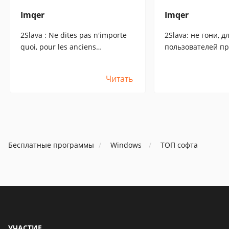
Imqer
Imqer
2Slava : Ne dites pas n'importe
2Slava: не гони, д
quoi, pour les anciens
пользователей п
utilisateurs qui ont acheté Aml
Aml Pages еще до
Pages avant la nouvelle politique
лицензионной по
Читать
de licence, la licence est toujours
лицензия по пре
renouvelée GRATUITEMENT !!!!.
продлевается БЕС
Бесплатные программы
Windows
ТОП софта
УЧАСТИЕ