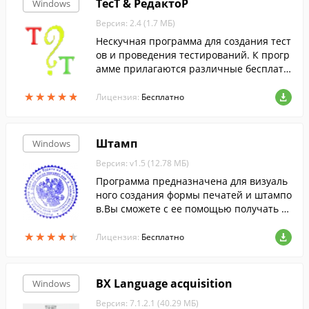
ТесТ & РедактоР
Windows
распространенными программами общ
Версия: 2.4 (1.7 МБ)
его назначения.
Нескучная программа для создания тест
ов и проведения тестирований. К прогр
амме прилагаются различные бесплатн
ые приложения, с помощью которых, на
★
★
★
★
★
★
★
★
★
★
пример, вы сможете создать веб-страни
Лицензия:
Бесплатно
чку с тестом и несколько примеров тест
ов.
Штамп
Windows
Версия: v1.5 (12.78 МБ)
Программа предназначена для визуаль
ного создания формы печатей и штампо
в.Вы сможете с ее помощью получать м
акеты штемпельных изделий, полность
★
★
★
★
★
★
★
★
★
★
ю подготовленные для заказа.
Лицензия:
Бесплатно
BX Language acquisition
Windows
Версия: 7.1.2.1 (40.29 МБ)