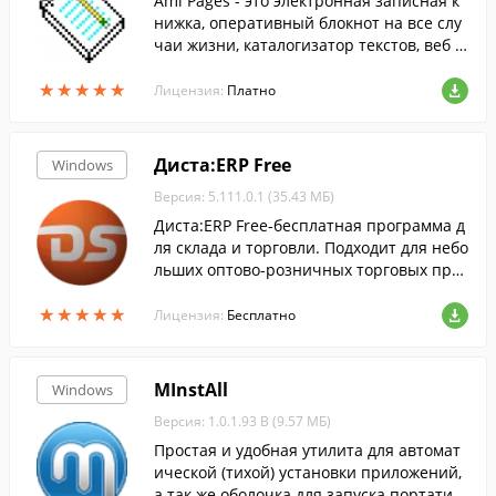
Aml Pages - это электронная записная к
нижка, оперативный блокнот на все слу
чаи жизни, каталогизатор текстов, веб с
траниц, документов.
★
★
★
★
★
★
★
★
★
★
Лицензия:
Платно
Диста:ERP Free
Windows
Версия: 5.111.0.1 (35.43 МБ)
Диста:ERP Free-бесплатная программа д
ля склада и торговли. Подходит для небо
льших оптово-розничных торговых пре
дприятий, работающих в различных сф
★
★
★
★
★
★
★
★
★
★
ерах деятельности, в том числе в сфере
Лицензия:
Бесплатно
услуг.
MInstAll
Windows
Версия: 1.0.1.93 B (9.57 МБ)
Простая и удобная утилита для автомат
ической (тихой) установки приложений,
а так же оболочка для запуска портатив