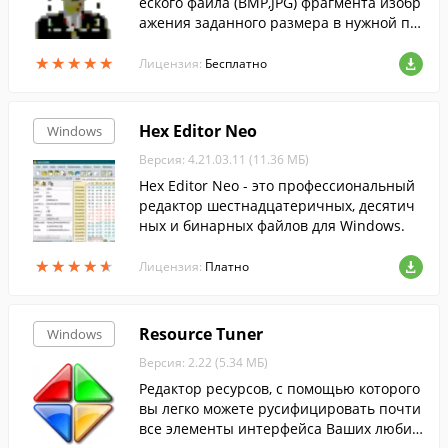
еского файла (BMP,JPG) фрагмента изобр
ажения заданного размера в нужной пр
опорции в другой графический файл.
★
★
★
★
★
★
★
★
★
★
Лицензия:
Бесплатно
Hex Editor Neo
Windows
Версия: 4.21.03.11 (11.36 МБ)
Hex Editor Neo - это профессиональный
редактор шестнадцатеричных, десятич
ных и бинарных файлов для Windows.
★
★
★
★
★
★
★
★
★
★
Лицензия:
Платно
Resource Tuner
Windows
Версия: 2.22 (5.34 МБ)
Редактор ресурсов, с помощью которого
вы легко можете русифицировать почти
все элементы интерфейса Ваших любим