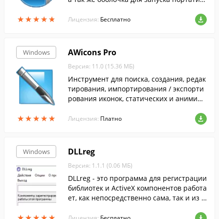
ных программ.
★
★
★
★
★
★
★
★
★
★
Лицензия:
Бесплатно
AWicons Pro
Windows
Версия: 11.0 (15.36 МБ)
Инструмент для поиска, создания, редак
тирования, импортирования / экспорти
рования иконок, статических и анимиро
ванных курсоров, небольших изображен
★
★
★
★
★
★
★
★
★
★
ий (до 256 на 256 пикселей).
Лицензия:
Платно
DLLreg
Windows
Версия: 1.1.1 (0.06 МБ)
DLLreg - это программа для регистрации
библиотек и ActiveX компонентов работа
ет, как непосредственно сама, так и из к
онтекстного меню.
★
★
★
★
★
★
★
★
★
★
Лицензия:
Бесплатно