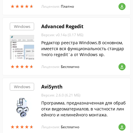
ых Windows-программ, а так же извлечь
★
★
★
★
★
★
★
★
★
★
из них иконки и другую графику.
Лицензия:
Платно
Advanced Regedit
Windows
Версия: v0.14a (0.17 МБ)
Редактор реестра Windows.В основном,
имеется вся функциональность стандар
тного regedit`а от Windows xp.
★
★
★
★
★
★
★
★
★
★
Лицензия:
Бесплатно
AviSynth
Windows
Версия: 2.6.0 (6.21 МБ)
Программа, предназначенная для обраб
отки видеоматериалов, в частности лин
ейного и нелинейного монтажа.
★
★
★
★
★
★
★
★
★
★
Лицензия:
Бесплатно