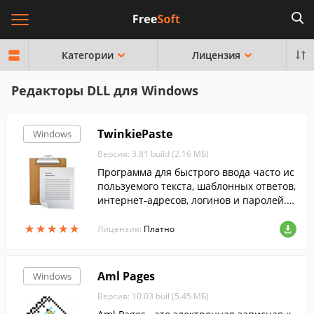
Категории
Лицензия
Редакторы DLL для Windows
TwinkiePaste
Windows
Версия: 3.81 build (2.16 МБ)
Программа для быстрого ввода часто ис
пользуемого текста, шаблонных ответов,
интернет-адресов, логинов и паролей. T
winkiePaste помогает быстро вводить те
★
★
★
★
★
★
★
★
★
★
кст в любые приложения.
Лицензия:
Платно
Aml Pages
Windows
Версия: 10.03 buil (5.45 МБ)