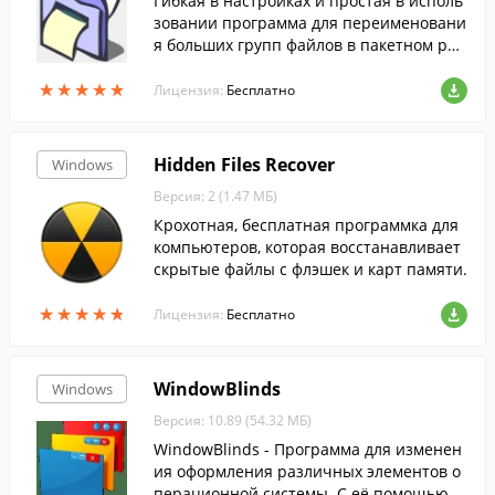
Гибкая в настройках и простая в исполь
зовании программа для переименовани
я больших групп файлов в пакетном реж
име....
★
★
★
★
★
★
★
★
★
★
Лицензия:
Бесплатно
Hidden Files Recover
Windows
Версия: 2 (1.47 МБ)
Крохотная, бесплатная программка для
компьютеров, которая восстанавливает
скрытые файлы с флэшек и карт памяти.
★
★
★
★
★
★
★
★
★
★
Лицензия:
Бесплатно
WindowBlinds
Windows
Версия: 10.89 (54.32 МБ)
WindowBlinds - Программа для изменен
ия оформления различных элементов о
перационной системы. С её помощью м