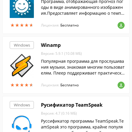
Программа, отображающая прогноз пог
оды в виде анимированного изображен
ия.Предоставляет информацию о темпе
ратуре воздуха, направлении и скорост
★
★
★
★
★
★
★
★
★
★
и ветра, облачности и пр.
Лицензия:
Бесплатно
Winamp
Windows
Версия: 5.9.1 (10.08 МБ)
Популярная программа для прослушива
ния музыки, знакомая многим пользоват
елям. Плеер поддерживает практически
все распространенные аудиоформаты, а
★
★
★
★
★
★
★
★
★
★
также понимает видеоформаты.
Лицензия:
Бесплатно
Русификатор TeamSpeak
Windows
Версия: 4.7 (0.16 МБ)
Руссификатор программы TeamSpeak.Te
amSpeak это программа, крайне популя