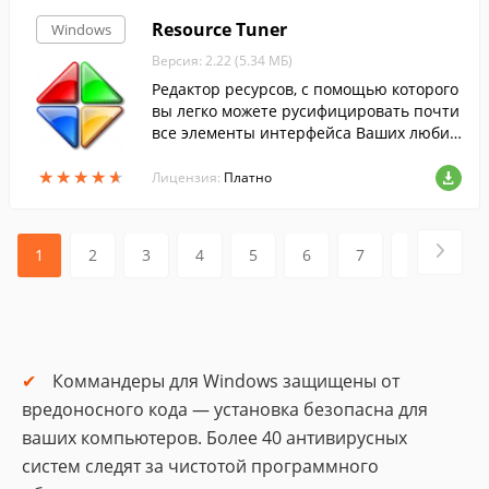
Resource Tuner
Windows
Версия: 2.22 (5.34 МБ)
Редактор ресурсов, с помощью которого
вы легко можете русифицировать почти
все элементы интерфейса Ваших любим
ых Windows-программ, а так же извлечь
★
★
★
★
★
★
★
★
★
★
из них иконки и другую графику.
Лицензия:
Платно
1
2
3
4
5
6
7
8
9
Коммандеры для Windows защищены от
вредоносного кода — установка безопасна для
ваших компьютеров. Более 40 антивирусных
систем следят за чистотой программного