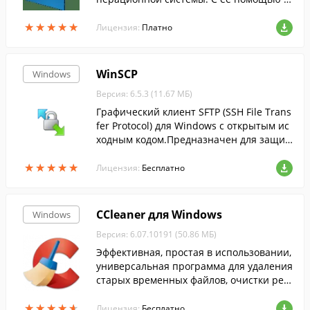
ожно изменить вид рабочего стола, наст
★
★
★
★
★
★
★
★
★
★
роить тему оформления и многое друго
Лицензия:
Платно
е.
WinSCP
Windows
Версия: 6.5.3 (11.67 МБ)
Графический клиент SFTP (SSH File Trans
fer Protocol) для Windows с открытым ис
ходным кодом.Предназначен для защи
щённого копирования файлов между ко
★
★
★
★
★
★
★
★
★
★
мпьютером и серверами....
Лицензия:
Бесплатно
CCleaner для Windows
Windows
Версия: 6.07.10191 (50.86 МБ)
Эффективная, простая в использовании,
универсальная программа для удаления
старых временных файлов, очистки рее
стра и т.п....
★
★
★
★
★
★
★
★
★
★
Лицензия:
Бесплатно