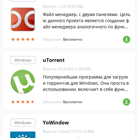
Версия: 1.0.8 (8.68 МБ)
Файл менеджер, с двумя панелями. Цель
ю данного проекта является создание ф
айл менеджера аналогичного по функци
ональности Total Commander и совмест
★
★
★
★
★
★
★
★
★
★
имого с его плагинами.
Лицензия:
Бесплатно
uTorrent
Windows
Версия: 3.6.0 Buil (1.69 МБ)
Популярнейшая программа для загрузк
и торрентов для Windows. Она проста в
использовании, включает в себя функци
ю поиска торрентов, RSS-ленту, и больш
★
★
★
★
★
★
★
★
★
★
ое количество настроек.
Лицензия:
Бесплатно
YoWindow
Windows
Версия: 4 Build 10 (16.22 МБ)