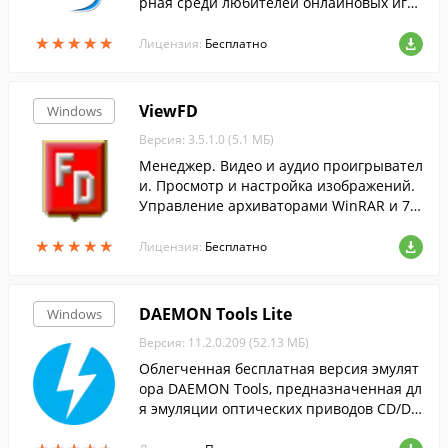
рная среди любителей онлайновых игр
ы.
★
★
★
★
★
★
★
★
★
★
Лицензия:
Бесплатно
ViewFD
Windows
Версия: 3.5.1.0 (5.1 МБ)
Менеджер. Видео и аудио проигрывател
и. Просмотр и настройка изображений.
Управление архиваторами WinRAR и 7-Z
ip. Кодирование файлов.
★
★
★
★
★
★
★
★
★
★
Лицензия:
Бесплатно
DAEMON Tools Lite
Windows
Версия: 11.2.0.209 (52.13 МБ)
Облегченная бесплатная версия эмулят
ора DAEMON Tools, предназначенная дл
я эмуляции оптических приводов CD/DV
D и BluRay дисков.