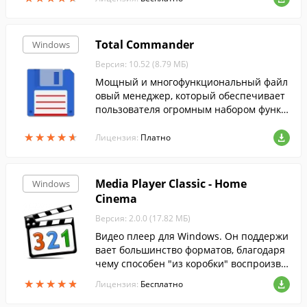
Total Commander
Windows
Версия: 10.52 (8.79 МБ)
Мощный и многофункциональный файл
овый менеджер, который обеспечивает
пользователя огромным набором функц
ий для полноценной работы с файлами
★
★
★
★
★
★
★
★
★
★
и папками.
Лицензия:
Платно
Media Player Classic - Home
Windows
Cinema
Версия: 2.0.0 (17.82 МБ)
Видео плеер для Windows. Он поддержи
вает большинство форматов, благодаря
чему способен "из коробки" воспроизво
дить любые видео файлы, и не нуждаетс
★
★
★
★
★
★
★
★
★
★
Лицензия:
Бесплатно
я в дополнительных кодеках....