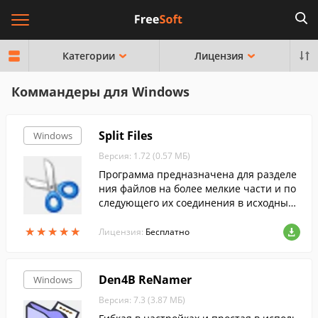
Категории
Лицензия
Коммандеры для Windows
Split Files
Windows
Версия: 1.72 (0.57 МБ)
Программа предназначена для разделе
ния файлов на более мелкие части и по
следующего их соединения в исходный
файл. Очень часто это используется пр
★
★
★
★
★
★
★
★
★
★
и загрузке файлов на сервер, который о
Лицензия:
Бесплатно
раничивает объем принимаемых файло
в.
Den4B ReNamer
Windows
Версия: 7.3 (3.87 МБ)