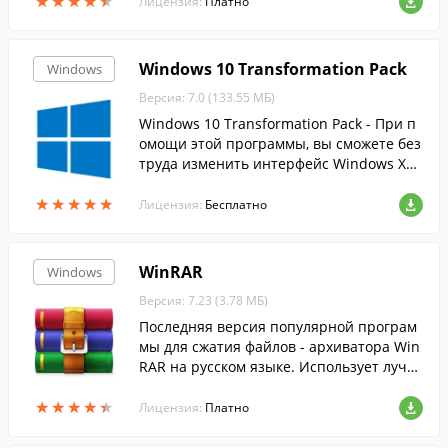
★
★
★
★
★
★
★
★
★
★
Лицензия:
Платно
Windows 10 Transformation Pack
Windows
Версия: 7.0 (133.55 МБ)
Windows 10 Transformation Pack - При п
омощи этой программы, вы сможете без
труда изменить интерфейс Windows XP,
Vista, 7, 8 и 8.1 на более современный и
★
★
★
★
★
★
★
★
★
★
нтерфейс десятки.
Лицензия:
Бесплатно
WinRAR
Windows
Версия: 7.23 (3.78 МБ)
Последняя версия популярной програм
мы для сжатия файлов - архиватора Win
RAR на русском языке. Использует лучш
ие методы....
★
★
★
★
★
★
★
★
★
★
Лицензия:
Платно