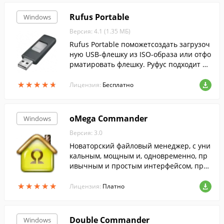
Rufus Portable
Windows
Версия: 4.1 (1.35 МБ)
Rufus Portable поможетсоздать загрузоч
ную USB-флешку из ISO-образа или отфо
рматировать флешку. Руфус подходит дл
я 32- и 64-битной Windows и поддержив
★
★
★
★
★
★
★
★
★
★
ает русский язык.
Лицензия:
Бесплатно
oMega Commander
Windows
Версия: 3.0
Новаторский файловый менеджер, с уни
кальным, мощным и, одновременно, пр
ивычным и простым интерфейсом, пред
назначенный для всех пользователей M
★
★
★
★
★
★
★
★
★
★
S Windows.
Лицензия:
Платно
Double Commander
Windows