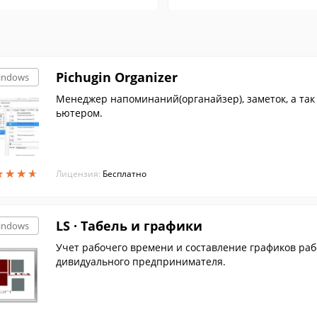
Pichugin Organizer
indows
Менеджер напоминаний(органайзер), заметок, а так
ьютером.
★
★
★
★
★
★
★
★
Лицензия:
Бесплатно
LS · Табель и графики
indows
Учет рабочего времени и составление графиков раб
дивидуального предпринимателя.