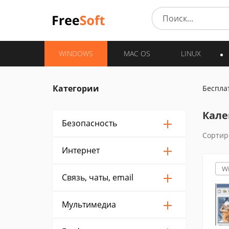
WINDOWS
MAC OS
LINUX
Категории
Беспла
Кале
Безопасность
Сортир
Интернет
W
Связь, чаты, email
Мультимедиа