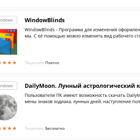
WindowBlinds
indows
WindowBlinds - Программа для изменения оформле
мы. С её помощью можно изменить вид рабочего сто
ое.
★
★
★
★
★
★
★
★
Лицензия:
Платно
DailyMoon. Лунный астрологический 
indows
Пользователи ПК имеют возможность скачать Daily
мены знаков зодиака, лунных дней, наступление пол
★
★
★
★
★
★
★
★
Лицензия:
Бесплатно