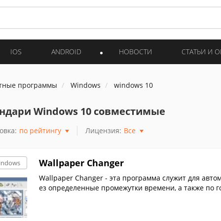
IOS
ANDROID
НОВОСТИ
СТАТЬИ И 
тные программы
Windows
windows 10
ндари Windows 10 совместимые
овка:
по рейтингу
Лицензия:
Все
Wallpaper Changer
indows
Wallpaper Changer - эта программа служит для авто
ез определенные промежутки времени, а также по 