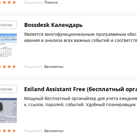
★
★
★
★
★
★
★
★
Лицензия:
Платно
Bossdesk Календарь
indows
Является многофункциональным программным обесп
ивания и анализа всех важных событий и соответс
★
★
★
★
★
★
★
★
Лицензия:
Бесплатно
Exiland Assistant Free (бесплатный ор
indows
Мощный бесплатный органайзер для учета ежедневн
к, ссылок, паролей, событий. Удобный планировщик
е и многое другое.
★
★
★
★
★
★
★
★
Лицензия:
Бесплатно