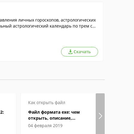
тавления личных гороскопов, астрологических
льный астрологический календарь по трем сфе
ц.
Скачать
Как открыть файл
Как откры
2:
Файл формата exe: чем
Формат eP
открыть, описание,
открыват
особенности
04 февраля 2019
04 июня 2