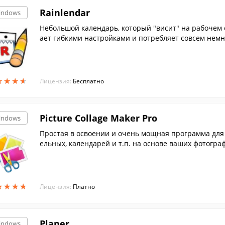
Rainlendar
indows
Небольшой календарь, который "висит" на рабочем 
ает гибкими настройками и потребляет совсем немн
★
★
★
★
★
★
★
★
Лицензия:
Бесплатно
Picture Collage Maker Pro
indows
Простая в освоении и очень мощная программа для 
ельных, календарей и т.п. на основе ваших фотогра
★
★
★
★
★
★
★
★
Лицензия:
Платно
Planer
indows