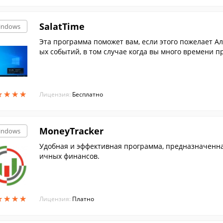
SalatTime
indows
Эта программа поможет вам, если этого пожелает Ал
ых событий, в том случае когда вы много времени 
★
★
★
★
★
★
★
★
Лицензия:
Бесплатно
MoneyTracker
indows
Удобная и эффективная программа, предназначенная для ведения домашней бухгалтерии, уче
ичных финансов.
★
★
★
★
★
★
★
★
Лицензия:
Платно