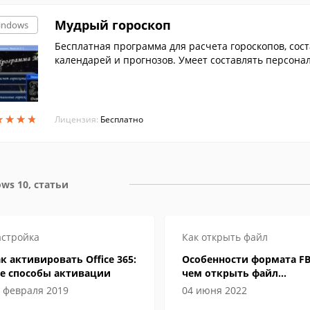
Мудрый гороскоп
indows
Бесплатная программа для расчета гороскопов, сос
календарей и прогнозов. Умеет составлять персона
рам, а также персональный гороскоп на любой меся
★
★
★
★
★
★
★
★
Лицензия:
Бесплатно
ws 10, статьи
стройка
Как открыть файл
к активировать Office 365:
Особенности формата FB
се способы активации
чем открыть файл
электронной книги
 февраля 2019
04 июня 2022