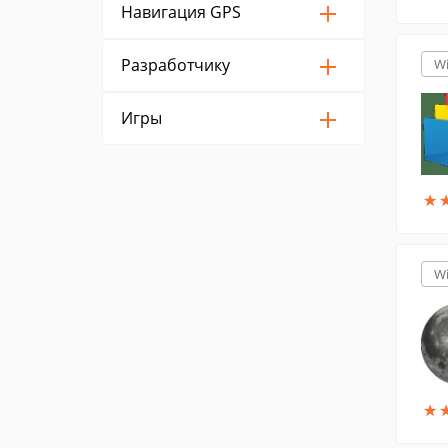
Навигация GPS
Разработчику
W
Игры
★
★
W
★
★