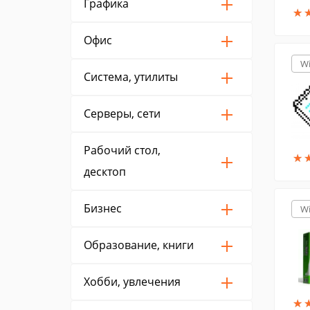
Графика
★
★
Офис
W
Система, утилиты
Серверы, сети
Рабочий стол,
★
★
десктоп
Бизнес
W
Образование, книги
Хобби, увлечения
★
★