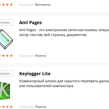
★
★
★
★
★
★
★
★
Лицензия:
Бесплатно
Aml Pages
indows
Aml Pages - это электронная записная книжка, опер
затор текстов, веб страниц, документов.
★
★
★
★
★
★
★
★
Лицензия:
Платно
Keylogger Lite
indows
Клавиатурный шпион для скрытого перехвата данных
оля пользователей компьютера.
★
★
★
★
★
★
★
★
Лицензия:
Платно