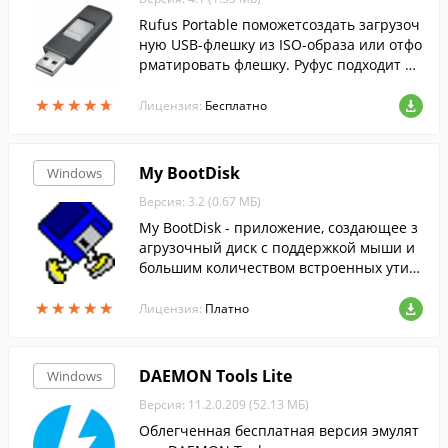
Rufus Portable поможетсоздать загрузоч
ную USB-флешку из ISO-образа или отфо
рматировать флешку. Руфус подходит дл
я 32- и 64-битной Windows и поддержив
★
★
★
★
★
★
★
★
★
★
ает русский язык.
Лицензия:
Бесплатно
My BootDisk
Windows
Версия: 3.2 (0.67 МБ)
My BootDisk - приложение, создающее з
агрузочный диск с поддержкой мыши и
большим количеством встроенных утил
ит.
★
★
★
★
★
★
★
★
★
★
Лицензия:
Платно
DAEMON Tools Lite
Windows
Версия: 11.2.0.209 (52.13 МБ)
Облегченная бесплатная версия эмулят