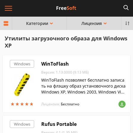
Категории
Лицензия
Утилиты загрузочного образа для Windows
XP
WinToFlash
Windows
Версия: 1.13.0000 (9.13 МБ)
WinToFlash позволяет бесплатно записа
ть на флэшку образ установочного диска
Windows XP, Windows 2003, Windows Vist
a, Windows 2008, Windows 7....
★
★
★
★
★
★
★
★
★
★
Лицензия:
Бесплатно
Rufus Portable
Windows
Версия: 4.1 (1.35 МБ)