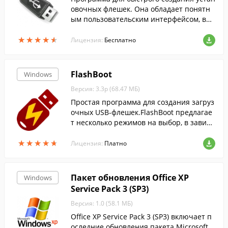
овочных флешек. Она обладает понятн
ым пользовательским интерфейсом, выс
окой скоростью работы и гибкими настр
★
★
★
★
★
★
★
★
★
★
ойками форматирования USB-носителе
Лицензия:
Бесплатно
й.
FlashBoot
Windows
Версия: 3.3p (68.47 МБ)
Простая программа для создания загруз
очных USB-флешек.FlashBoot предлагае
т несколько режимов на выбор, в зависи
мости от цели создания флешки и источ
★
★
★
★
★
★
★
★
★
★
ника.
Лицензия:
Платно
Пакет обновления Office XP
Windows
Service Pack 3 (SP3)
Версия: 1.0 (58.1 МБ)
Office XP Service Pack 3 (SP3) включает п
оследние обновления пакета Microsoft