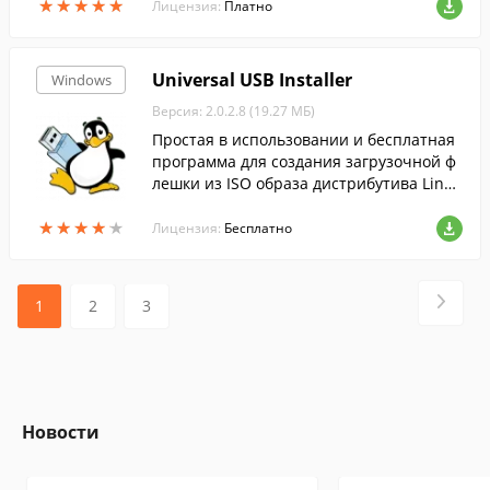
★
★
★
★
★
★
★
★
★
★
ержку разных устройств.
Лицензия:
Платно
Universal USB Installer
Windows
Версия: 2.0.2.8 (19.27 МБ)
Простая в использовании и бесплатная
программа для создания загрузочной ф
лешки из ISO образа дистрибутива Linu
x.
★
★
★
★
★
★
★
★
★
★
Лицензия:
Бесплатно
1
2
3
Новости