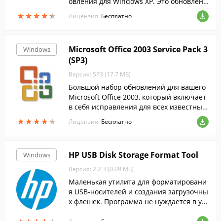
овления для Windows XP. Это обновлени
е также включает несколько новых функ
★
★
★
★
★
★
★
★
★
★
Лицензия:
Бесплатно
ций, которые не вносят значительных и
зме...
Microsoft Office 2003 Service Pack 3
Windows
(SP3)
Версия: SP3 (17.7 МБ)
Большой набор обновлений для вашего
Microsoft Office 2003, который включает
в себя исправления для всех известных
ошибок и уязвимостей, что позволяет зн
★
★
★
★
★
★
★
★
★
★
Лицензия:
Бесплатно
ачительно улучшить вашу работу с до...
HP USB Disk Storage Format Tool
Windows
Версия: 2.2.3 (0.09 МБ)
Маленькая утилита для форматировани
я USB-носителей и создания загрузочны
х флешек. Программа не нуждается в уст
ановке. Можно сразу выбрать накопите