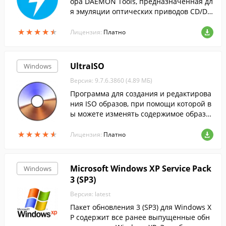
ора DAEMON Tools, предназначенная дл
я эмуляции оптических приводов CD/DV
D и BluRay дисков.
★
★
★
★
★
★
★
★
★
★
Лицензия:
Платно
UltraISO
Windows
Версия: 9.7.6.3860 (4.89 МБ)
Программа для создания и редактирова
ния ISO образов, при помощи которой в
ы можете изменять содержимое образо
в, извлекать оттуда файлы или создават
★
★
★
★
★
★
★
★
★
★
ь ISO-файлы с жесткого диска.
Лицензия:
Платно
Microsoft Windows XP Service Pack
Windows
3 (SP3)
Версия: latest
Пакет обновления 3 (SP3) для Windows X
P содержит все ранее выпущенные обн