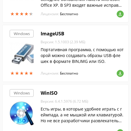
Office XP. В SP3 входят важные исправле
ния, повышающие безопасность, а такж
★
★
★
★
★
★
★
★
★
★
Лицензия:
Бесплатно
е улучшающие надежность и быстроту.
ImageUSB
Windows
Версия: 1.5.1003 (2.39 МБ)
Портативная программа, с помощью кот
орой можно создавать образы USB-фле
шек в формате BIN,IMG или ISO.
★
★
★
★
★
★
★
★
★
★
Лицензия:
Бесплатно
WinISO
Windows
Версия: 6.4.1.5976 (6.72 МБ)
Есть игры, в которые удобнее играть с г
еймпада, а не мышкой или клавиатурой.
Но не все разработчики развлекательн
ых приложений предусматривают подд