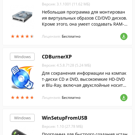
Версия: 3.1.1001 (11.62 МБ)
Небольшая программа для монтирован
ия виртуальных образов CD/DVD дисков.
Кроме этого, она умеет создавать RAM-д
иски, для быстрого доступа к часто испо
★
★
★
★
★
★
★
★
★
★
льзуемым файлам.
Лицензия:
Бесплатно
CDBurnerXP
Windows
Версия: 4.5.8.7128 (5.24 МБ)
Для сохранения информации на компак
т-диски CD и DVD, высокоемкие HD-DVD
и Blu-Ray, включая двухслойные носите
ли, полезно скачать CDBurnerXP....
★
★
★
★
★
★
★
★
★
★
Лицензия:
Бесплатно
WinSetupFromUSB
Windows
Версия: 1.10 (27.78 МБ)
Программа для быстрого создания устан