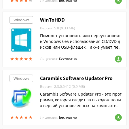
★
★
★
★
★
★
★
★
★
★
ль, который нужно отформатировать....
Лицензия:
Бесплатно
WinToHDD
Windows
Версия: 5.8 (9.33 МБ)
Поможет установить или переустановит
ь Windows без использования CD/DVD д
исков или USB-флешек. Также умеет пер
еносить (клонировать) Windows на друг
★
★
★
★
★
★
★
★
★
★
ой HDD или SSD диск.
Лицензия:
Бесплатно
Carambis Software Updater Pro
Windows
Версия: 2.3.0.5412 (0.9 МБ)
Carambis Software Updater Pro - это прог
рамма, которая следит за выходом новы
х версий установленных на компьютере
программ, и позволяет быстро загружат
★
★
★
★
★
★
★
★
★
★
ь и устанавливать их.
Лицензия:
Бесплатно