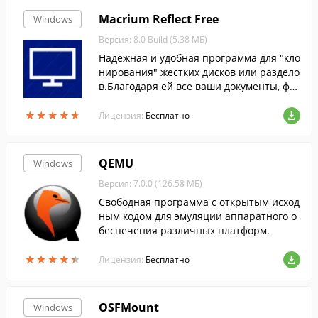
Macrium Reflect Free
Windows
Версия: 8.0 Build (5.38 МБ)
Надежная и удобная программа для "кло
нирования" жестких дисков или раздело
в.Благодаря ей все ваши документы, фот
ографии, музыка, письма и другие важн
★
★
★
★
★
★
★
★
★
★
ые файлы будут в сохранности.
Лицензия:
Бесплатно
QEMU
Windows
Версия: 7.0.0 (126.58 МБ)
Свободная программа с открытым исход
ным кодом для эмуляции аппаратного о
беспечения различных платформ.
★
★
★
★
★
★
★
★
★
★
Лицензия:
Бесплатно
OSFMount
Windows