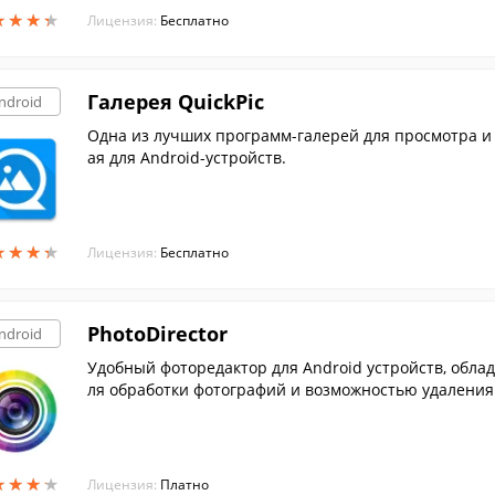
★
★
★
★
★
★
★
★
Лицензия:
Бесплатно
Галерея QuickPic
ndroid
Одна из лучших программ-галерей для просмотра и
ая для Android-устройств.
★
★
★
★
★
★
★
★
Лицензия:
Бесплатно
PhotoDirector
ndroid
Удобный фоторедактор для Android устройств, обл
ля обработки фотографий и возможностью удаления 
★
★
★
★
★
★
★
★
Лицензия:
Платно