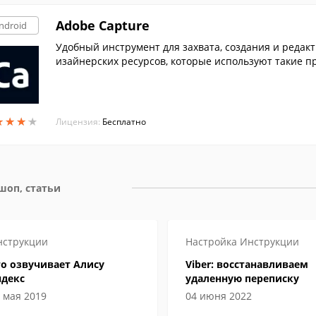
Adobe Capture
ndroid
Удобный инструмент для захвата, создания и редакт
изайнерских ресурсов, которые используют такие про
★
★
★
★
★
★
★
★
Лицензия:
Бесплатно
шоп, статьи
нструкции
Настройка
Инструкции
о озвучивает Алису
Viber: восстанавливаем
ндекс
удаленную переписку
 мая 2019
04 июня 2022