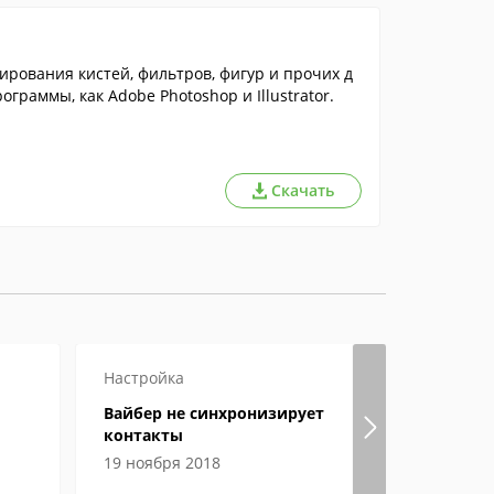
ирования кистей, фильтров, фигур и прочих д
граммы, как Adobe Photoshop и Illustrator.
Скачать
Настройка
Игры
Наст
Вайбер не синхронизирует
Где храня
контакты
Steam
19 ноября 2018
04 июня 2