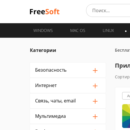
WINDOWS
MAC OS
LINUX
Категории
Беспла
Прил
Безопасность
Сортир
Интернет
A
Связь, чаты, email
Мультимедиа