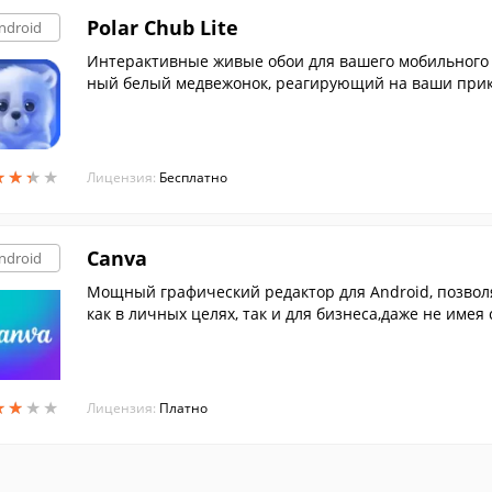
Polar Chub Lite
ndroid
Интерактивные живые обои для вашего мобильного у
ный белый медвежонок, реагирующий на ваши прик
★
★
★
★
★
★
★
★
Лицензия:
Бесплатно
Canva
ndroid
Мощный графический редактор для Android, позво
как в личных целях, так и для бизнеса,даже не име
★
★
★
★
★
★
★
★
Лицензия:
Платно