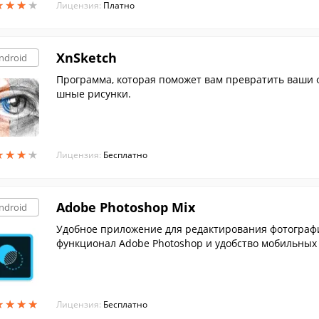
★
★
★
★
★
★
★
★
Лицензия:
Платно
XnSketch
ndroid
Программа, которая поможет вам превратить ваши 
шные рисунки.
★
★
★
★
★
★
★
★
Лицензия:
Бесплатно
Adobe Photoshop Mix
ndroid
Удобное приложение для редактирования фотографи
функционал Adobe Photoshop и удобство мобильных 
★
★
★
★
★
★
★
★
Лицензия:
Бесплатно