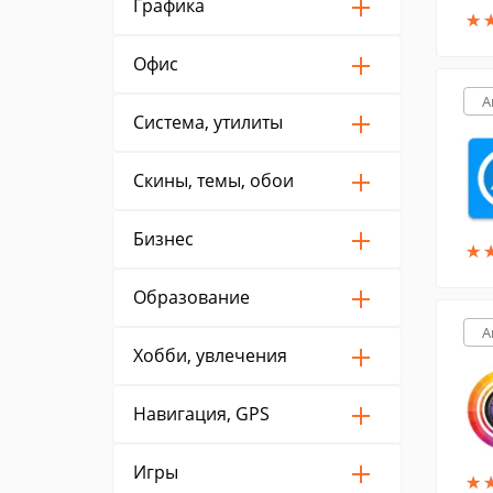
Графика
★
★
Офис
A
Система, утилиты
Скины, темы, обои
Бизнес
★
★
Образование
A
Хобби, увлечения
Навигация, GPS
Игры
★
★