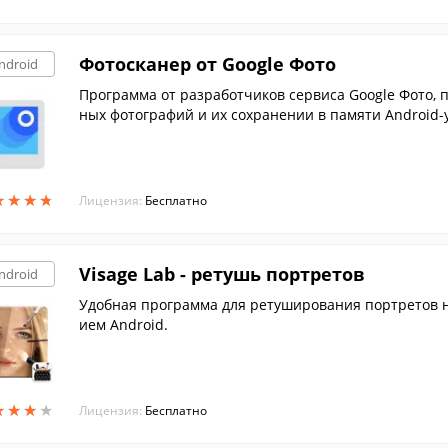
Фотосканер от Google Фото
ndroid
Программа от разработчиков сервиса Google Фото,
ных фотографий и их сохранении в памяти Android-
★
★
★
★
★
★
★
★
Лицензия:
Бесплатно
Visage Lab - ретушь портретов
ndroid
Удобная программа для ретуширования портретов 
ием Android.
★
★
★
★
★
★
★
★
Лицензия:
Бесплатно