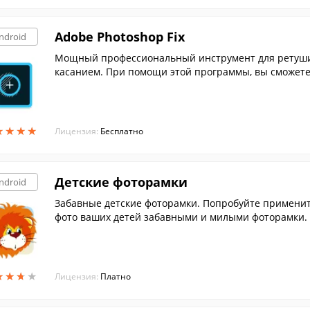
Adobe Photoshop Fix
ndroid
Мощный профессиональный инструмент для ретуши
касанием. При помощи этой программы, вы сможет
и фотографии.
★
★
★
★
★
★
★
★
Лицензия:
Бесплатно
Детские фоторамки
ndroid
Забавные детские фоторамки. Попробуйте применит
фото ваших детей забавными и милыми фоторамки.
★
★
★
★
★
★
★
★
Лицензия:
Платно