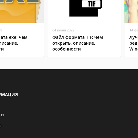
19
04 июня 2022
14 ф
ата exe: чем
Файл формата TIF: чем
Луч
писание,
открыть, описание,
ред
ти
особенности
Win
РМАЦИЯ
ты
а