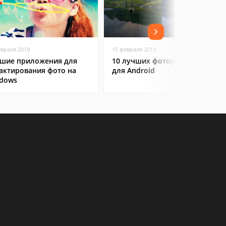
евраля 2019
15 февраля 2019
шие приложения для
10 лучших фоторедакторов
актирования фото на
для Android
dows