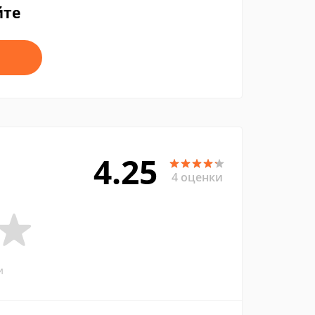
йте
4.25
4 оценки
и