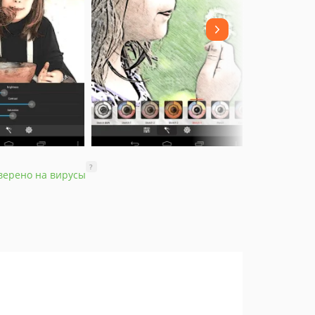
?
верено на вирусы