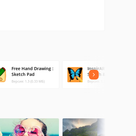
Free Hand Drawing :
InspirARTion -
Sketch Pad
Sketch & Draw!
Версия: 1.3 (0.33 МБ)
Версия: 1.3.29 (3.83 МБ)