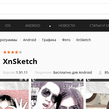
IOS
ANDROID
НОВОСТИ
СТАТЬИ И 
программы
Android
Графика
Фото
XnSketch
XnSketch
Версия:
1.91.11
Лицензия:
Бесплатно для Android
85