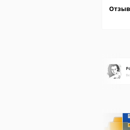
Отзы
Po
Ве