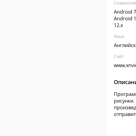
Совмести
Android 7
Android 1
12.x
Язык
Английс
Сайт
www.xnv
Описан
Программ
рисунки.
произвед
отправит