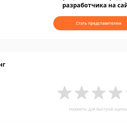
разработчика на са
Стать представителем
нг
Нажмите, для быстрой оценк