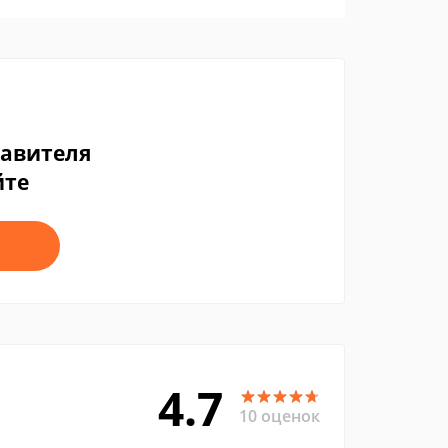
тавителя
йте
4.7
10 оценок