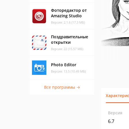
Фоторедактор от
Amazing Studio
Версия: 2.1.6 (17.3 МБ)
Поздравительные
открытки
Версия: 22 (15.57 МБ)
Photo Editor
Версия: 13.5 (10.49 МБ)
Все программы →
Характери
Версия
6.7