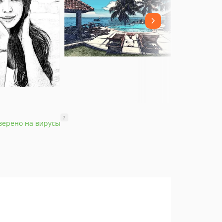
?
верено на вирусы