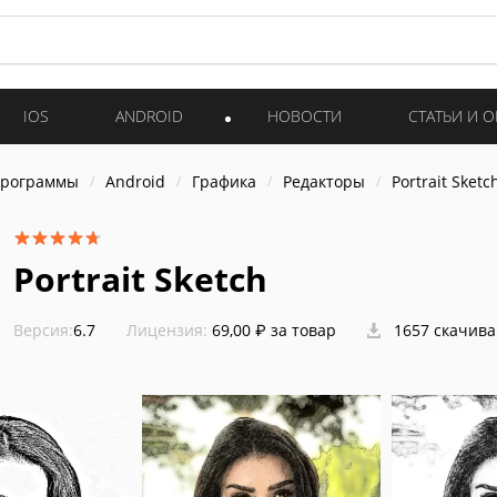
IOS
ANDROID
НОВОСТИ
СТАТЬИ И 
программы
Android
Графика
Редакторы
Portrait Sketc
Portrait Sketch
Версия:
6.7
Лицензия:
69,00 ₽ за товар
1657 скачив