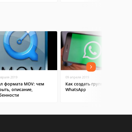
евраля 2019
09 апреля 2019
л формата MOV: чем
Как создать группу в
рыть, описание,
WhatsApp
бенности