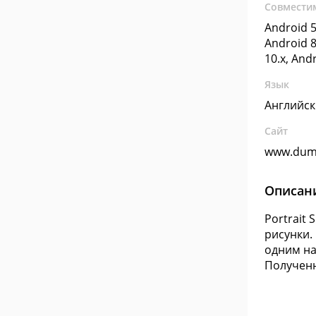
Совмести
Android 5
Android 8
10.x, And
Язык
Английс
Сайт
www.dum
Описан
Portrait
рисунки.
одним на
Полученн