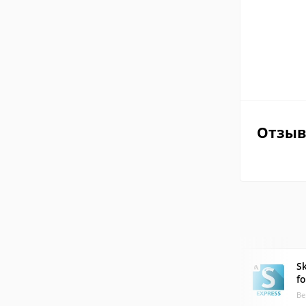
Отзы
S
fo
Ве