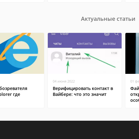
Актуальные статьи
04 июня 2022
01 ф
бозревателя
Верифицировать контакт в
Фай
plorer где
Вайбере: что это значит
отк
осо