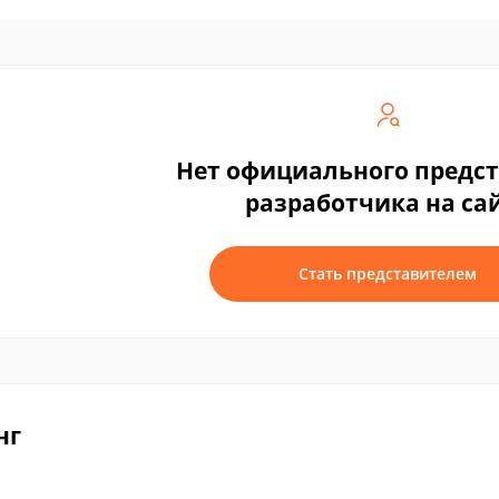
Нет официального предс
разработчика на са
Стать представителем
нг