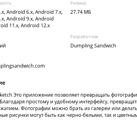
мость
Размер
.x, Android 6.x, Android 7.x,
27.74 МБ
.x, Android 9.x, Android
roid 11.x, Android 12.x
Разработчик
кий
Dumpling Sandwich
plingsandwich.com
ие
 Sketch Это приложение позволяет превращать фотограф
 Благодаря простому и удобному интерфейсу, превращат
жатием. Фотографии можно брать из галереи или делат
ые рисунки могут быть как черно-белыми, так и цветны