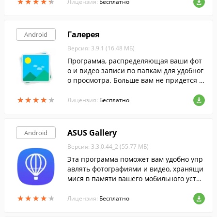
★
★
★
★
★
★
★
★
★
★
Лицензия:
Бесплатно
Галерея
Android
Версия: 3.9.1 (16.48 МБ)
Программа, распределяющая ваши фот
о и видео записи по папкам для удобног
о просмотра. Больше вам не придется п
ерелистывать бесконечный список фото
★
★
★
★
★
★
★
★
★
★
графий, чтобы найти нужную.
Лицензия:
Бесплатно
ASUS Gallery
Android
Версия: 3.3.0.44_2 (55.77 МБ)
Эта программа поможет вам удобно упр
авлять фотографиями и видео, хранящи
мися в памяти вашего мобильного устро
йства, аккаунтах социальных сетей, либ
★
★
★
★
★
★
★
★
★
★
о облачных хранилищах.
Лицензия:
Бесплатно