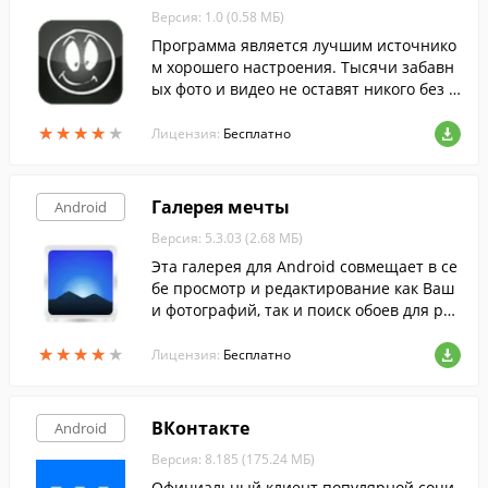
Версия: 1.0 (0.58 МБ)
Программа является лучшим источнико
м хорошего настроения. Тысячи забавн
ых фото и видео не оставят никого без у
лыбки.
★
★
★
★
★
★
★
★
★
★
Лицензия:
Бесплатно
Галерея мечты
Android
Версия: 5.3.03 (2.68 МБ)
Эта галерея для Android совмещает в се
бе просмотр и редактирование как Ваш
и фотографий, так и поиск обоев для раб
очего стола в Интернете.
★
★
★
★
★
★
★
★
★
★
Лицензия:
Бесплатно
ВКонтакте
Android
Версия: 8.185 (175.24 МБ)
Официальный клиент популярной соци