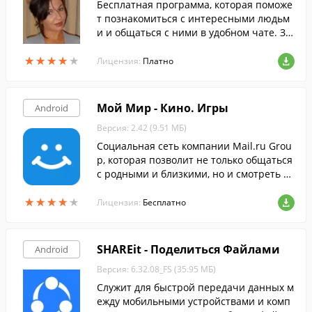
Бесплатная программа, которая поможе
т познакомиться с интересными людьм
и и общаться с ними в удобном чате. Зн
акомиться и делиться фотографиями с н
★
★
★
★
★
★
★
★
★
★
овыми знакомыми еще не было так про
Лицензия:
Платно
сто. Фотострана поможет найти взаимну
ю симпатию и приятно провести время.
Мой Мир - Кино. Игры
Android
Версия: 2.42 (9.51 МБ)
Социальная сеть компании Mail.ru Grou
p, которая позволит не только общаться
с родными и близкими, но и смотреть т
ысячи фильмов и сериалов в высоком к
★
★
★
★
★
★
★
★
★
★
ачестве совершенно бесплатно.
Лицензия:
Бесплатно
SHAREit - Поделиться Файлами
Android
Версия: 6.32.08_FS (35.95 МБ)
Служит для быстрой передачи данных м
ежду мобильными устройствами и комп