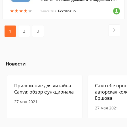
ы, конкурсы, онлайн консультации учит
★
★
★
★
★
★
★
★
★
★
елей.
Лицензия:
Бесплатно
1
2
3
Новости
Приложение для дизайна
Сам себе прог
Canva: обзор функционала
авторская кол
Ершова
27 мая 2021
27 мая 2021