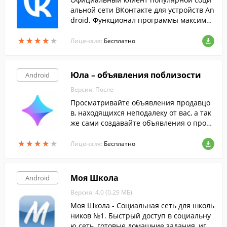
альной сети ВКонтакте для устройств An
droid. Функционал программы максимал
ьно приближен к возможностям сайта.
★
★
★
★
★
★
★
★
★
★
Лицензия:
Бесплатно
Юла – объявления поблизости
Android
Версия: После
Просматривайте объявления продавцо
в, находящихся неподалеку от вас, а так
же сами создавайте объявления о прода
же ненужных вещей, при помощи этой
★
★
★
★
★
★
★
★
★
★
программы.
Лицензия:
Бесплатно
Моя Школа
Android
Версия: 4.0 (0.29 МБ)
Моя Школа - Социальная сеть для школь
ников №1. Быстрый доступ в социальну
ю сеть, готовые домашние задания, игр