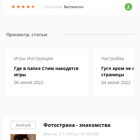
ме реального времени.
★
★
★
★
★
★
★
★
★
★
Лицензия:
Бесплатно
Просмотр, статьи
Игры
Инструкции
Настройка
Где в папке Стим находятся
Гугл хром не от
игры
страницы
06 июня 2022
04 июня 2022
Фотострана - знакомства
Android
Версия: 3.1.1680-g (187.65 МБ)