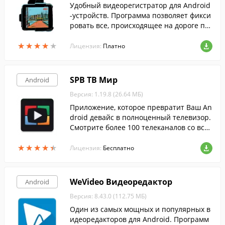
Удобный видеорегистратор для Android
-устройств. Программа позволяет фикси
ровать все, происходящее на дороге пе
ред вашей машиной.
★
★
★
★
★
★
★
★
★
★
Лицензия:
Платно
SPB TB Мир
Android
Версия: 1.19.8 (26.64 МБ)
Приложение, которое превратит Ваш An
droid девайс в полноценный телевизор.
Смотрите более 100 телеканалов со всег
о мира совершенно бесплатно.
★
★
★
★
★
★
★
★
★
★
Лицензия:
Бесплатно
WeVideo Видеоредактор
Android
Версия: 8.43.0 (112.75 МБ)
Один из самых мощных и популярных в
идеоредакторов для Android. Программ