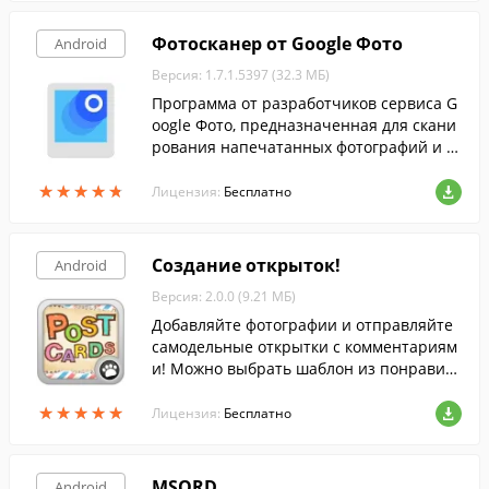
Фотосканер от Google Фото
Android
Версия: 1.7.1.5397 (32.3 МБ)
Программа от разработчиков сервиса G
oogle Фото, предназначенная для скани
рования напечатанных фотографий и и
х сохранении в памяти Android-устройс
★
★
★
★
★
★
★
★
★
★
тв.
Лицензия:
Бесплатно
Создание открыток!
Android
Версия: 2.0.0 (9.21 МБ)
Добавляйте фотографии и отправляйте
самодельные открытки с комментариям
и! Можно выбрать шаблон из понравив
шихся и добавить в него фото и коммент
★
★
★
★
★
★
★
★
★
★
арий.
Лицензия:
Бесплатно
MSQRD
Android