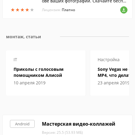
ове ваших фотографий. Скачайте беспл
атно с FreeSoft.
★
★
★
★
★
★
★
★
★
★
Лицензия:
Платно
монтаж, статьи
IT
Настройка
Приколы с голосовым
Sony Vegas не о
помощником Алисой
MP4, что делать
10 апреля 2019
23 апреля 2019
Мастерская видео-коллажей
Android
Версия: 25.5 (53.93 МБ)