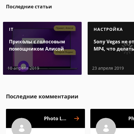
Последние статьи
IT
НАСТРОЙКА
Приколы с голосовым
Sony Vegas не 
помощником Алисой
MP4, что делать
10 апреля 2019
23 апреля 2019
Последние комментарии
Photo Lab
Ph
фоторедактор
фотор