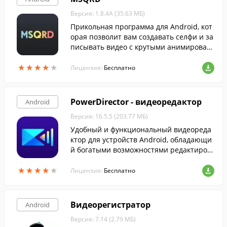
Версия: 1.8.4A (35.63 МБ)
Прикольная программа для Android, кот
орая позволит вам создавать селфи и за
писывать видео с крутыми анимирован
ными масками и отправлять их через л
★
★
★
★
★
★
★
★
★
★
юбимые мессенджеры или постить в по
Лицензия:
Бесплатно
пулярные социальные сети.
PowerDirector - видеоредактор
Android
Версия: 16.5.5 (203.77 МБ)
Удобный и функциональный видеореда
ктор для устройств Android, обладающи
й богатыми возможностями редактиров
ания.
★
★
★
★
★
★
★
★
★
★
Лицензия:
Бесплатно
Видеорегистратор
Android
Версия: 7.14 (2.79 МБ)