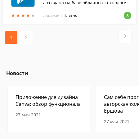
а создана на базе облачных технологий,
и, при всем многообразии функций, обл
★
★
★
★
★
★
★
★
★
★
адает интуитивным интерфейсом.
Лицензия:
Платно
1
2
Новости
Приложение для дизайна
Сам себе прог
Canva: обзор функционала
авторская кол
Ершова
27 мая 2021
27 мая 2021