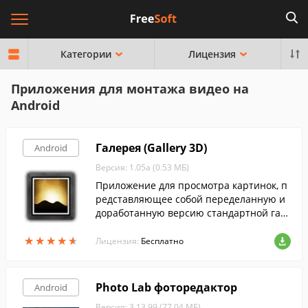
Категории
Лицензия
Приложения для монтажа видео на
Android
Галерея (Gallery 3D)
Android
Версия: 1.05a (0.53 МБ)
Приложение для просмотра картинок, п
редставляющее собой переделанную и
доработанную версию стандартной гал
ереи из Android 2.x.
★
★
★
★
★
★
★
★
★
★
Лицензия:
Бесплатно
Photo Lab фоторедактор
Android
Версия: 3.13.99 (77.04 МБ)