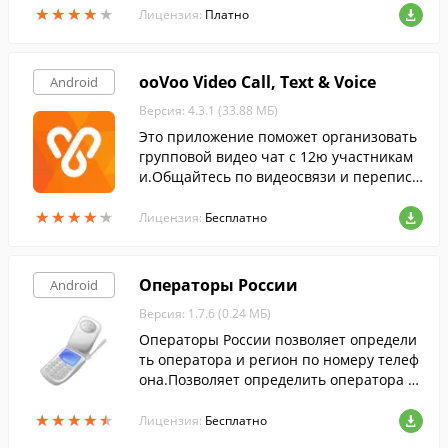
★
★
★
★
★
★
★
★
★
★
памяти своего устройства.
Лицензия:
Платно
ooVoo Video Call, Text & Voice
Android
Версия: 4.3.1 (33.88 МБ)
Это приложение поможет организовать
групповой видео чат с 12ю участникам
и.Общайтесь по видеосвязи и переписы
вайтесь с друзьями с сайта Facebook.
★
★
★
★
★
★
★
★
★
★
Лицензия:
Бесплатно
Операторы России
Android
Версия: 1.7.6 (0.24 МБ)
Операторы России позволяет определи
ть оператора и регион по номеру телеф
она.Позволяет определить оператора п
о номеру телефона для России и Украин
★
★
★
★
★
★
★
★
★
★
ы.
Лицензия:
Бесплатно