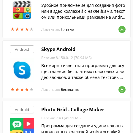
Удобное приложение для создания фото
или видео коллажей с наклейками, текст
ом или прикольными рамками на Androi
d устройствах.
★
★
★
★
★
★
★
★
★
★
Лицензия:
Платно
Skype Android
Android
Версия: 8.150.0.12 (70.94 МБ)
Всемирно известная программа для осу
ществления бесплатных голосовых и ви
део звонков, а также обмена текстовыми
сообщениями.
★
★
★
★
★
★
★
★
★
★
Лицензия:
Бесплатно
Photo Grid - Collage Maker
Android
Версия: 7.43 (41.11 МБ)
Программа для создания удивительных
и красочных коллажей из фотографий с