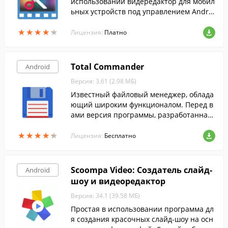
использовании видередактор для мобил
ьных устройств под управлением Androi
d.
★
★
★
★
★
★
★
★
★
★
Лицензия:
Платно
Total Commander
Android
Версия: 3.61 (2.98 МБ)
Известный файловый менеджер, облада
ющий широким функционалом. Перед в
ами версия программы, разработанная
для усторойств на Android.
★
★
★
★
★
★
★
★
★
★
Лицензия:
Бесплатно
Scoompa Video: Создатель слайд-
Android
шоу и видеоредактор
Версия: 34.1 (39.58 МБ)
Простая в использовании программа дл
я создания красочных слайд-шоу на осн