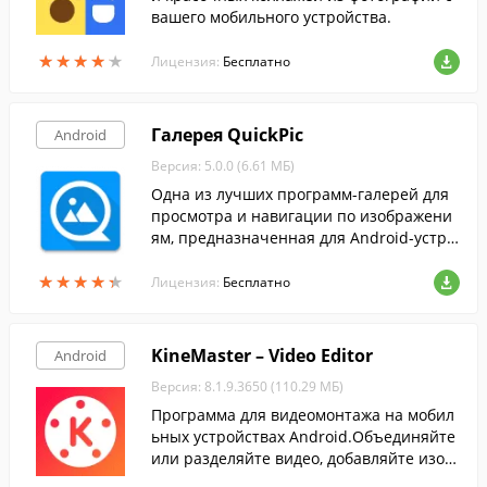
вашего мобильного устройства.
★
★
★
★
★
★
★
★
★
★
Лицензия:
Бесплатно
Галерея QuickPic
Android
Версия: 5.0.0 (6.61 МБ)
Одна из лучших программ-галерей для
просмотра и навигации по изображени
ям, предназначенная для Android-устро
йств.
★
★
★
★
★
★
★
★
★
★
Лицензия:
Бесплатно
KineMaster – Video Editor
Android
Версия: 8.1.9.3650 (110.29 МБ)
Программа для видеомонтажа на мобил
ьных устройствах Android.Объединяйте
или разделяйте видео, добавляйте изоб
ражения или музыкальные дорожки из