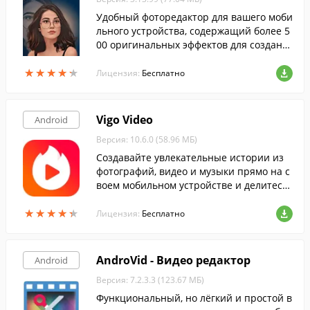
Удобный фоторедактор для вашего моби
льного устройства, содержащий более 5
00 оригинальных эффектов для создани
я самых прикольных фотографий.
★
★
★
★
★
★
★
★
★
★
Лицензия:
Бесплатно
Vigo Video
Android
Версия: 10.6.0 (58.96 МБ)
Создавайте увлекательные истории из
фотографий, видео и музыки прямо на с
воем мобильном устройстве и делитесь
ими со своими подписчиками и друзьям
★
★
★
★
★
★
★
★
★
★
и, не являющимися пользователями пр
Лицензия:
Бесплатно
ограммы.
AndroVid - Видео редактор
Android
Версия: 7.2.3.3 (123.67 МБ)
Функциональный, но лёгкий и простой в