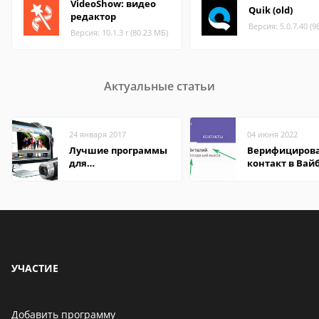
VideoShow: видео
Quik (old)
редактор
Версия: 5.0.7.40 (9
Версия: 10.1.3 r (80.23 МБ)
Актуальные статьи
24 января 2017
04 июня 2022
Лучшие программы
Верифициров
для
контакт в Вай
редактирования
что это значит
видео: подробные
обзоры
УЧАСТИЕ
Добавить программу