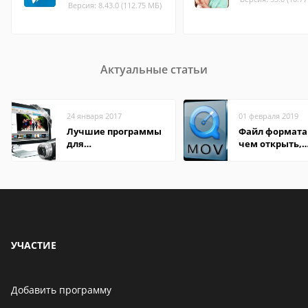
Версия: 8.43.0 (112.75 МБ)
Актуальные статьи
24 января 2017
01 февраля 2019
Лучшие программы
Файл формата
для
чем открыть,
редактирования
описание,
видео: подробные
особенности
обзоры
УЧАСТИЕ
Добавить программу