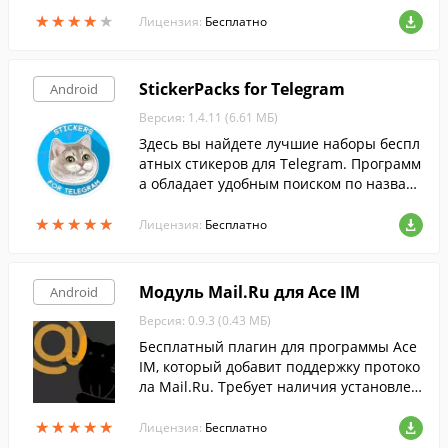
ю защиту данных в сети.
★
★
★
★
★
★
★
★
★
★
Лицензия:
Бесплатно
StickerPacks for Telegram
Android
Версия: 1.4.11 (6.61 МБ)
Здесь вы найдете лучшие наборы беспл
атных стикеров для Telegram. Программ
а обладает удобным поиском по назван
ию набора и регулярным обновлением
★
★
★
★
★
★
★
★
★
★
базы стикеров.
Лицензия:
Бесплатно
Модуль Mail.Ru для Ace IM
Android
Версия: 0.9.3 (0.43 МБ)
Бесплатный плагин для программы Ace
IM, который добавит поддержку протоко
ла Mail.Ru. Требует наличия установлен
ного приложенияAce IM.
★
★
★
★
★
★
★
★
★
★
Лицензия:
Бесплатно