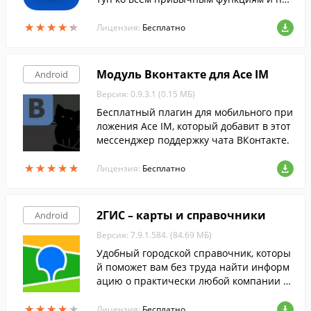
волит делать ставки в любой момент, пр
★
★
★
★
★
★
★
★
★
★
и помощи вашего смартфона.
Лицензия:
Бесплатно
Модуль Вконтакте для Ace IM
Android
Версия: 0.9.3.1 (0.15 МБ)
Бесплатный плагин для мобильного при
ложения Ace IM, который добавит в этот
мессенджер поддержку чата ВКонтакте.
★
★
★
★
★
★
★
★
★
★
Лицензия:
Бесплатно
2ГИС – карты и справочники
Android
Версия: 7.9.1.584. (84.69 МБ)
Удобный городской справочник, которы
й поможет вам без труда найти информ
ацию о практически любой компании в
ашего города и найти нужный объект на
★
★
★
★
★
★
★
★
★
★
трехмерной карте.
Лицензия:
Бесплатно