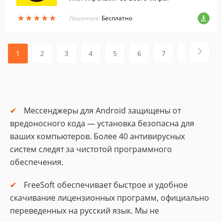
★
★
★
★
★
★
★
★
★
★
Лицензия:
Бесплатно
1
2
3
4
5
6
7
8
9
Мессенджеры для Android защищены от
вредоносного кода — установка безопасна для
ваших компьютеров. Более 40 антивирусных
систем следят за чистотой программного
обеспечения.
FreeSoft обеспечивает быстрое и удобное
скачивание лицензионных программ, официально
переведенных на русский язык. Мы не