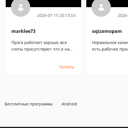
2026-07-15 20:13:53
2026-
marklee73
oqizamopam
Прога работает хорошо, все
Нормальное казин
слоты присутствуют что и на
есть рабочее при
обычной браузерной версии,
телефон, с прокси
платежи тоже работают быстро
нормально, плате
Читать
Бесплатные программы
Android