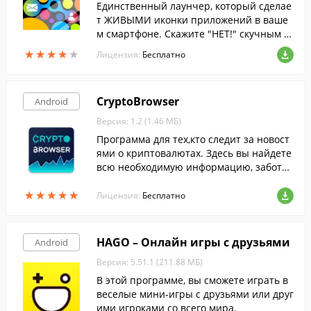
Единственный лаунчер, который сделае
т ЖИВЫМИ иконки приложений в ваше
м смартфоне. Скажите "НЕТ!" скучным и
конкам ваших любимых игр, служебных
★
★
★
★
★
★
★
★
★
★
Лицензия:
Бесплатно
программ, мессенджеров и социальных
сетей.
CryptoBrowser
Android
Версия: 1.2 (1.46 МБ)
Программа для тех,кто следит за новост
ями о криптовалютах. Здесь вы найдете
всю необходимую информацию, заботли
во собранную в одном месте и представ
★
★
★
★
★
★
★
★
★
★
ленную в понятном виде.
Лицензия:
Бесплатно
HAGO – Онлайн игры с друзьями
Android
Версия: 5.51.1 (211.88 МБ)
В этой программе, вы сможете играть в
веселые мини-игры с друзьями или друг
ими игроками со всего мира.