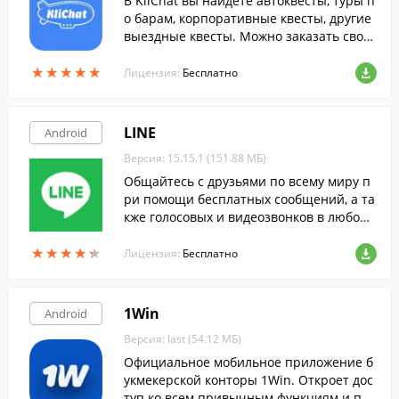
В KliChat вы найдете автоквесты, туры п
о барам, корпоративные квесты, другие
выездные квесты. Можно заказать свой
индивидуальный он-лайн квест.
★
★
★
★
★
★
★
★
★
★
Лицензия:
Бесплатно
LINE
Android
Версия: 15.15.1 (151.88 МБ)
Общайтесь с друзьями по всему миру п
ри помощи бесплатных сообщений, а та
кже голосовых и видеозвонков в любой
момент, где бы вы ни находились.
★
★
★
★
★
★
★
★
★
★
Лицензия:
Бесплатно
1Win
Android
Версия: last (54.12 МБ)
Официальное мобильное приложение б
укмекерской конторы 1Win. Откроет дос
туп ко всем привычным функциям и поз