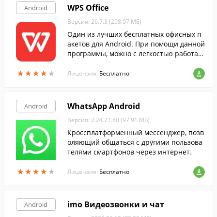
WPS Office
Android
Версия: 26.7.3 (258.07 МБ)
Один из лучших бесплатных офисных п
акетов для Android. При помощи данной
программы, можно с легкостью работат
ь с практически любыми типами докуме
★
★
★
★
★
★
★
★
★
★
нтов прямо на смартфоне или планшет
Лицензия:
Бесплатно
е.
WhatsApp Android
Android
Версия: 2.24.21.80 (97.91 МБ)
Кроссплатформенный мессенджер, позв
оляющий общаться с другими пользова
телями смартфонов через интернет.
★
★
★
★
★
★
★
★
★
★
Лицензия:
Бесплатно
imo Видеозвонки и чат
Android