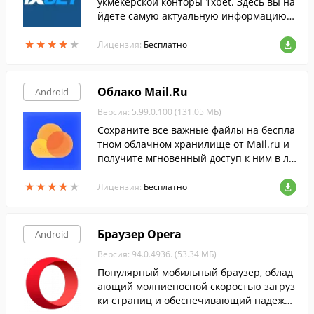
укмекерской конторы 1xbet. Здесь вы на
йдёте самую актуальную информацию о
спортивных событиях и сможете сделат
★
★
★
★
★
★
★
★
★
★
ь ставки на любимые спортивные коман
Лицензия:
Бесплатно
ды.
Облако Mail.Ru
Android
Версия: 5.99.0.100 (131.05 МБ)
Сохраните все важные файлы на беспла
тном облачном хранилище от Mail.ru и
получите мгновенный доступ к ним в л
юбой момент при помощи этой програм
★
★
★
★
★
★
★
★
★
★
мы.
Лицензия:
Бесплатно
Браузер Opera
Android
Версия: 94.0.4936. (53.34 МБ)
Популярный мобильный браузер, облад
ающий молниеносной скоростью загруз
ки страниц и обеспечивающий надежну