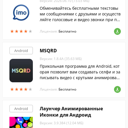
Версия: 2026.06.10 (73.03 МБ)
Обменивайтесь бесплатными текстовы
ми сообщениями с друзьями и осуществ
ляйте голосовые и видео звонки при по
мощи этой программы.
★
★
★
★
★
★
★
★
★
★
Лицензия:
Бесплатно
MSQRD
Android
Версия: 1.8.4A (35.63 МБ)
Прикольная программа для Android, кот
орая позволит вам создавать селфи и за
писывать видео с крутыми анимирован
ными масками и отправлять их через л
★
★
★
★
★
★
★
★
★
★
юбимые мессенджеры или постить в по
Лицензия:
Бесплатно
пулярные социальные сети.
Лаунчер Анимированные
Android
Иконки для Андроид
Версия: 3.9.384 (12.04 МБ)