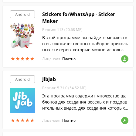
Stickers forWhatsApp - Sticker
Android
Maker
Версия: 113 (20.68 МБ)
В этой программе вы найдете множеств
о высококачественных наборов приколь
ных стикеров, которые можно использов
ать в WhatsApp.
★
★
★
★
★
★
★
★
★
★
Лицензия:
Платно
JibJab
Android
Версия: 5.31.0 (54.52 МБ)
Эта программа содержит множество ша
блонов для создания веселых и поздрав
ительных видео, для создания которых
потребуется только ваше селфи.
★
★
★
★
★
★
★
★
★
★
Лицензия:
Платно