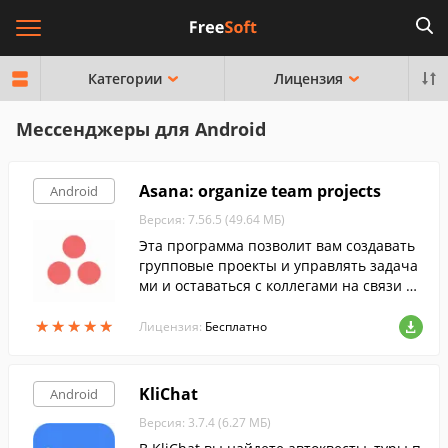
Категории
Лицензия
Мессенджеры для Android
Asana: organize team projects
Android
Версия: 7.56.5 (49.64 МБ)
Эта программа позволит вам создавать
групповые проекты и управлять задача
ми и оставаться с коллегами на связи в
любой момент.
★
★
★
★
★
★
★
★
★
★
Лицензия:
Бесплатно
KliChat
Android
Версия: 3.7.4 (6.27 МБ)