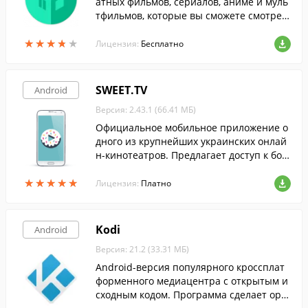
атных фильмов, сериалов, аниме и муль
тфильмов, которые вы сможете смотрет
ь прямо на своём Android-устройстве в
★
★
★
★
★
★
★
★
★
★
любой момент.
Лицензия:
Бесплатно
SWEET.TV
Android
Версия: 2.43.1 (66.41 МБ)
Официальное мобильное приложение о
дного из крупнейших украинских онлай
н-кинотеатров. Предлагает доступ к бол
ее, чем 260 каналам и тысячам фильмов
★
★
★
★
★
★
★
★
★
★
со всего мира в хорошем качестве, без р
Лицензия:
Платно
екламы.
Kodi
Android
Версия: 21.2 (33.31 МБ)
Android-версия популярного кроссплат
форменного медиацентра с открытым и
сходным кодом. Программа сделает орга