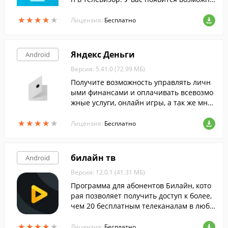
сть бесплатно смотреть более 50-ти рос
★
★
★
★
★
★
★
★
★
★
сийских, турецких и азербайджанских ка
Лицензия:
Бесплатно
налов в высоком качестве.
Яндекс Деньги
Android
Версия: 5.41.0 (72.99 МБ)
Получите возможность управлять личн
ыми финансами и оплачивать всевозмо
жные услуги, онлайн игры, а так же мног
ое другое при помощи этой программы.
★
★
★
★
★
★
★
★
★
★
Лицензия:
Бесплатно
билайн тв
Android
Версия: 12.0.1 (41.31 МБ)
Программа для абонентов Билайн, кото
рая позволяет получить доступ к более,
чем 20 бесплатным телеканалам в любо
м месте и в любое время, прямо со свое
★
★
★
★
★
★
★
★
★
★
го смартфона или планшета.
Лицензия:
Бесплатно