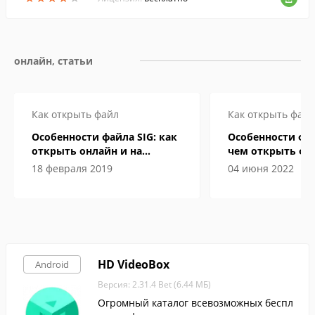
онлайн, статьи
Как открыть файл
Как открыть файл
Особенности файла SIG: как
Особенности фор
открыть онлайн и на
чем открыть фа
компьютере
электронной кн
18 февраля 2019
04 июня 2022
HD VideoBox
Android
Версия: 2.31.4 Bet (6.44 МБ)
Огромный каталог всевозможных беспл