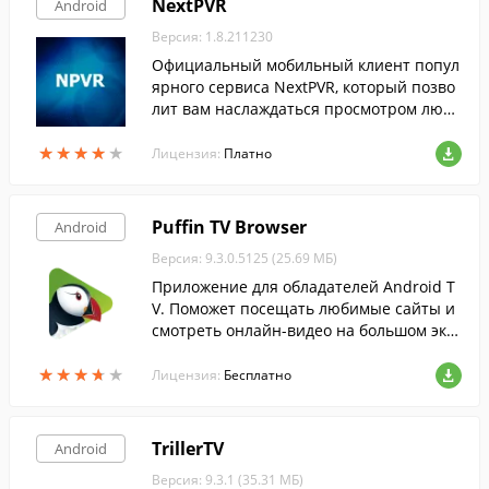
NextPVR
Android
Версия: 1.8.211230
Официальный мобильный клиент попул
ярного сервиса NextPVR, который позво
лит вам наслаждаться просмотром люби
мых каналов на своём Android-гаджете.
★
★
★
★
★
★
★
★
★
★
Лицензия:
Платно
Puffin TV Browser
Android
Версия: 9.3.0.5125 (25.69 МБ)
Приложение для обладателей Android T
V. Поможет посещать любимые сайты и
смотреть онлайн-видео на большом экр
ане телевизора.
★
★
★
★
★
★
★
★
★
★
Лицензия:
Бесплатно
TrillerTV
Android
Версия: 9.3.1 (35.31 МБ)