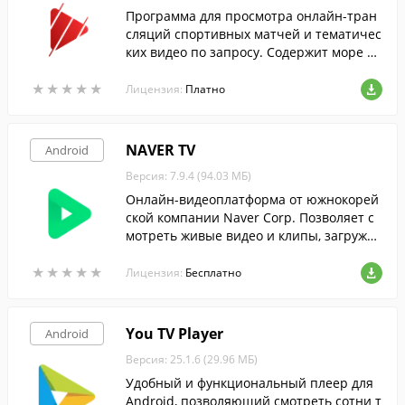
Программа для просмотра онлайн-тран
сляций спортивных матчей и тематичес
ких видео по запросу. Содержит море ка
к платного, так и бесплатного контента.
★
★
★
★
★
★
★
★
★
★
Лицензия:
Платно
NAVER TV
Android
Версия: 7.9.4 (94.03 МБ)
Онлайн-видеоплатформа от южнокорей
ской компании Naver Corp. Позволяет с
мотреть живые видео и клипы, загружен
ные другими пользователями, или дели
★
★
★
★
★
★
★
★
★
★
ться своими творениями со всем миром.
Лицензия:
Бесплатно
You TV Player
Android
Версия: 25.1.6 (29.96 МБ)
Удобный и функциональный плеер для
Android, позволяющий смотреть сотни т