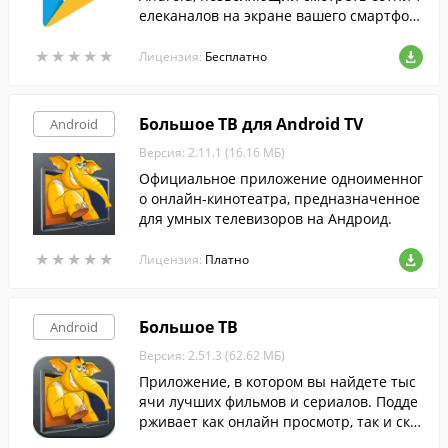
елеканалов на экране вашего смартфон
а в любом месте и в любое время.
★
★
★
★
★
★
★
★
★
★
Лицензия:
Бесплатно
Большое ТВ для Android TV
Android
Версия: 2.11.1 (16.16 МБ)
Официальное приложение одноименног
о онлайн-кинотеатра, предназначенное
для умных телевизоров на Андроид.
★
★
★
★
★
★
★
★
★
★
Лицензия:
Платно
Большое ТВ
Android
Версия: 2.51.3 (62.62 МБ)
Приложение, в котором вы найдете тыс
ячи лучших фильмов и сериалов. Подде
рживает как онлайн просмотр, так и ска
чивание в память устройства, для прос