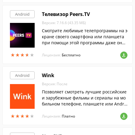
Телевизор Peers.TV
Android
Версия: 7.16.6 (43.35 МБ)
Смотрите любимые телепрограммы на э
кране своего смартфона или планшета
при помощи этой программы даже онла
йн.
★
★
★
★
★
★
★
★
★
★
Лицензия:
Бесплатно
Wink
Android
Версия: После
Позволяет смотреть лучшие российские
и зарубежные фильмы и сериалы на мо
бильном телефоне, планшете или Andro
id TV, в высоком качестве абонентам Рос
★
★
★
★
★
★
★
★
★
★
телекома.
Лицензия:
Платно