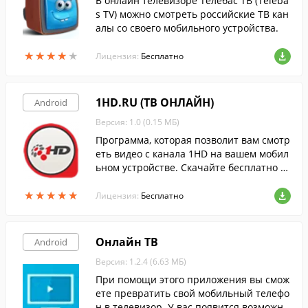
В онлайн телевизоре Телебас ТВ (Teleba
s TV) можно смотреть российские ТВ кан
алы со своего мобильного устройства.
★
★
★
★
★
★
★
★
★
★
Лицензия:
Бесплатно
1HD.RU (ТВ ОНЛАЙН)
Android
Версия: 1.0 (0.15 МБ)
Программа, которая позволит вам смотр
еть видео с канала 1HD на вашем мобил
ьном устройстве. Скачайте бесплатно с
FreeSoft.
★
★
★
★
★
★
★
★
★
★
Лицензия:
Бесплатно
Онлайн ТВ
Android
Версия: 1.2.4 (6.63 МБ)
При помощи этого приложения вы смож
ете превратить свой мобильный телефо
н в телевизор. У вас появится возможно