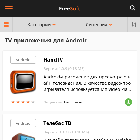
Категории
Лицензия
TV приложения для Android
HandTV
Android
Версия: 1.0.9 (0.18 МБ)
Android-приложение для просмотра онл
айн телевидения. В качестве видео-про
игрывателя используется MX Video Playe
r (версии 1.6 или выше), который Вам то
★
★
★
★
★
★
★
★
★
★
же необходимо установить.
Лицензия:
Бесплатно
Телебас ТВ
Android
Версия: 0.0.72 (13.46 МБ)