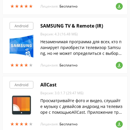
низацию мультимедийного контента дл
★
★
★
★
★
★
★
★
★
★
я HTPC ещё удобнее.
Лицензия:
Бесплатно
SAMSUNG TV & Remote (IR)
Android
Версия: 4.3 (16.48 МБ)
Незаменимая программа для всех, кто п
ланирует приобрести телевизор Samsu
ng, но не может определиться с выборо
м.
★
★
★
★
★
★
★
★
★
★
Лицензия:
Бесплатно
AllCast
Android
Версия: 3.0.1.7 (29.47 МБ)
Просматривайте фото и видео, слушайт
е музыку с девайсов андроид на телевиз
оре с помощьюAllCast. Приложение тра
нслирует напрямую контент со смартфо
★
★
★
★
★
★
★
★
★
★
на на TV при помощи сети Wi-Fi.
Лицензия:
Бесплатно