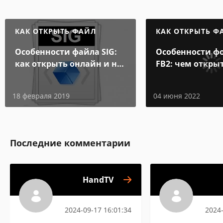
КАК ОТКРЫТЬ ФАЙЛ
КАК ОТКРЫТЬ Ф
Особенности файла SIG:
Особенности ф
как открыть онлайн и на
FB2: чем откры
компьютере
электронной к
18 февраля 2019
04 июня 2022
Последние комментарии
HandTV
2024-09-17 16:01:34
2024-