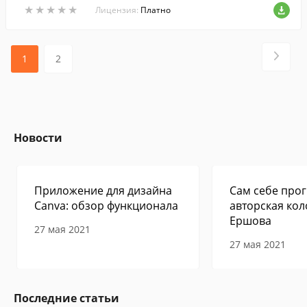
★
★
★
★
★
★
★
★
★
★
мотра без доступа интернет.
Лицензия:
Платно
1
2
Новости
Приложение для дизайна
Сам себе прог
Canva: обзор функционала
авторская кол
Ершова
27 мая 2021
27 мая 2021
Последние статьи