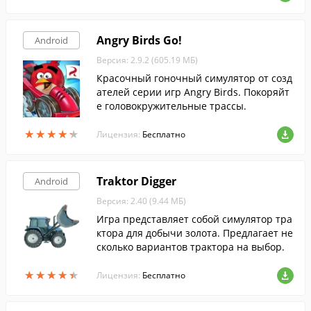
Angry Birds Go!
Android
Версия: 2.9.2 (605.19 МБ)
Красочный гоночный симулятор от созд
ателей серии игр Angry Birds. Покоряйт
е головокружительные трассы.
★
★
★
★
★
★
★
★
★
★
Лицензия:
Бесплатно
Traktor Digger
Android
Версия: 2.40 (9.44 МБ)
Игра представляет собой симулятор тра
ктора для добычи золота. Предлагает не
сколько вариантов трактора на выбор.
★
★
★
★
★
★
★
★
★
★
Лицензия:
Бесплатно