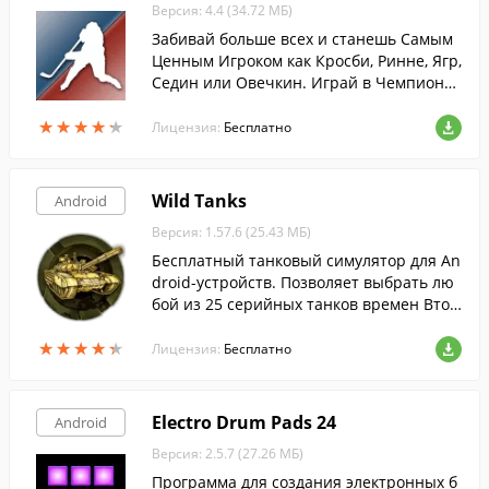
Версия: 4.4 (34.72 МБ)
Забивай больше всех и станешь Самым
Ценным Игроком как Кросби, Ринне, Ягр,
Седин или Овечкин. Играй в Чемпионат
Мира по хоккею управляя по очереди и
★
★
★
★
★
★
★
★
★
★
гроком и вратарем.
Лицензия:
Бесплатно
Wild Tanks
Android
Версия: 1.57.6 (25.43 МБ)
Бесплатный танковый симулятор для An
droid-устройств. Позволяет выбрать лю
бой из 25 серийных танков времен Втор
ой Мировой Войны и участвовать в онл
★
★
★
★
★
★
★
★
★
★
айн боях 7 на 7.
Лицензия:
Бесплатно
Electro Drum Pads 24
Android
Версия: 2.5.7 (27.26 МБ)
Программа для создания электронных б