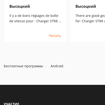
Высоцкий
Высоцкий
Il y a de bons réglages de boîte
There are good gea
de vitesse pour : Charger STR8 et
for: Charger STR8 
Lancer Evo ; vous pouvez gagner
can earn a lot of P
beaucoup de RP en pariant des
races and money on
Читать
courses et de l'argent pour 5
Who is interested i
grades. Si vous êtes intéressé
write on mail...
par les paramètres, écrivez à
l'adresse suivante : email...
Бесплатные программы
Android
УЧАСТИЕ