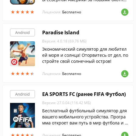
чьими трофеями.
★
★
★
★
★
★
★
★
★
★
Лицензия:
Бесплатно
Paradise Island
Android
Версия: 4.0.18 (69.76 МБ)
Экономический симулятор для любител
ей моря и солнца! Оторвитесь от дел, по
стройте свой солнечный остров!
★
★
★
★
★
★
★
★
★
★
Лицензия:
Бесплатно
EA SPORTS FC (ранее FIFA Футбол)
Android
Версия: 27.0.04 (116.42 МБ)
Бесплатный футбольный симулятор для
вашего мобильного устройства. Програ
мма откроет вам путь в мир футбола и п
оможет создать собственную команду, к
★
★
★
★
★
★
★
★
★
★
оторую вам предстоит привести к побед
Лицензия:
Бесплатно