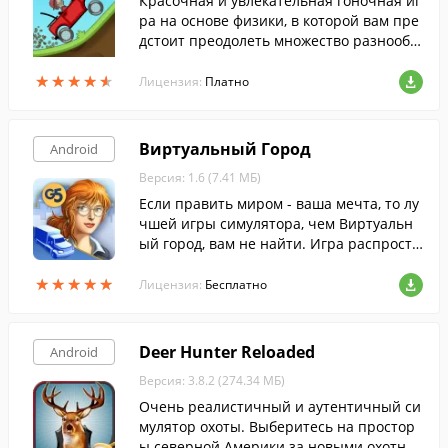
Красочная и увлекательная гоночная иг
ра на основе физики, в которой вам пре
дстоит преодолеть множество разнообр
азных трасс.
★
★
★
★
★
★
★
★
★
★
Лицензия:
Платно
Виртуальный Город
Android
Версия: 1.6 (7.41 МБ)
Если править миром - ваша мечта, то лу
чшей игры симулятора, чем Виртуальн
ый город, вам не найти. Игра распростр
аняется бесплатно.
★
★
★
★
★
★
★
★
★
★
Лицензия:
Бесплатно
Deer Hunter Reloaded
Android
Версия: 3.8.2 (274.34 МБ)
Очень реалистичный и аутентичный си
мулятор охоты. Выберитесь на простор
ы северной Америки за новыми охотни