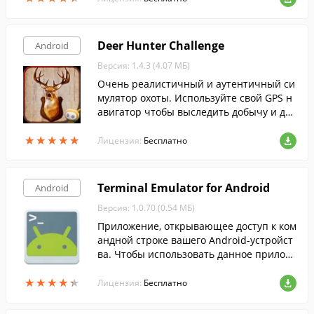
е.
Deer Hunter Challenge
Android
Версия: 1.4.3 (4.07 МБ)
Очень реалистичный и аутентичный си
мулятор охоты. Используйте свой GPS н
авигатор чтобы выследить добычу и доб
удьте себе трофеи.
★
★
★
★
★
★
★
★
★
★
Лицензия:
Бесплатно
Terminal Emulator for Android
Android
Версия: 1.0.70 (0.54 МБ)
Приложение, открывающее доступ к ком
андной строке вашего Android-устройст
ва. Чтобы использовать данное прилож
ение, необходимо уметь пользоваться к
★
★
★
★
★
★
★
★
★
★
омандной строкой Linux.
Лицензия:
Бесплатно