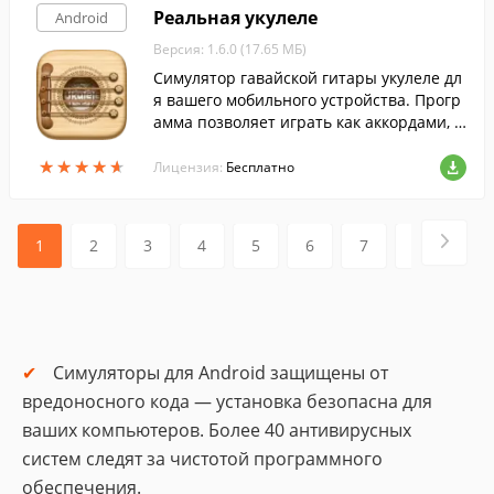
Реальная укулеле
Android
Версия: 1.6.0 (17.65 МБ)
Симулятор гавайской гитары укулеле дл
я вашего мобильного устройства. Прогр
амма позволяет играть как аккордами, т
ак и нотами.
★
★
★
★
★
★
★
★
★
★
Лицензия:
Бесплатно
1
2
3
4
5
6
7
8
9
Симуляторы для Android защищены от
вредоносного кода — установка безопасна для
ваших компьютеров. Более 40 антивирусных
систем следят за чистотой программного
обеспечения.