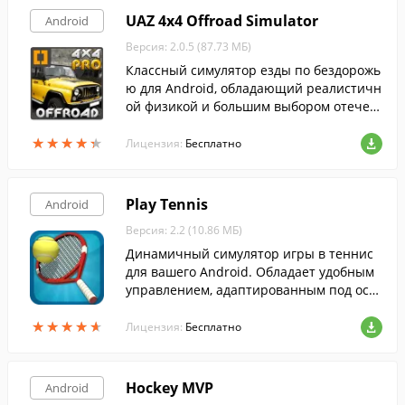
UAZ 4x4 Offroad Simulator
Android
Версия: 2.0.5 (87.73 МБ)
Классный симулятор езды по бездорожь
ю для Android, обладающий реалистичн
ой физикой и большим выбором отечест
венных внедорожников.
★
★
★
★
★
★
★
★
★
★
Лицензия:
Бесплатно
Play Tennis
Android
Версия: 2.2 (10.86 МБ)
Динамичный симулятор игры в теннис
для вашего Android. Обладает удобным
управлением, адаптированным под осо
бенности тач-скринов современных сма
★
★
★
★
★
★
★
★
★
★
ртфонов.
Лицензия:
Бесплатно
Hockey MVP
Android