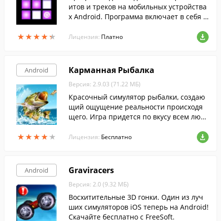
итов и треков на мобильных устройства
х Android. Программа включает в себя п
ресеты для создания треков в большинс
★
★
★
★
★
★
★
★
★
★
тве популярных направлений электрон
Лицензия:
Платно
ной музыки и проч.
Карманная Рыбалка
Android
Версия: 2.9.03 (71.22 МБ)
Красочный симулятор рыбалки, создаю
щий ощущение реальности происходя
щего. Игра придется по вкусу всем люб
ителям рыбной ловли, благодаря своей
★
★
★
★
★
★
★
★
★
★
увлекательности и реалистичности.
Лицензия:
Бесплатно
Graviracers
Android
Версия: 2.0 (9.32 МБ)
Восхитительные 3D гонки. Один из луч
ших симуляторов iOS теперь на Android!
Скачайте бесплатно с FreeSoft.