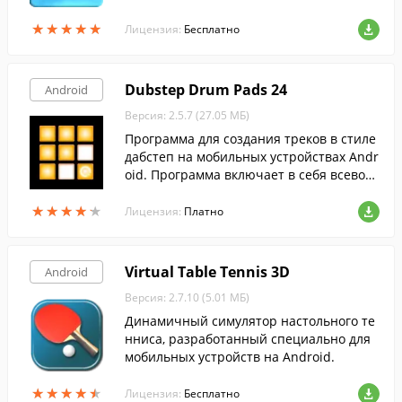
★
★
★
★
★
★
★
★
★
★
Лицензия:
Бесплатно
Dubstep Drum Pads 24
Android
Версия: 2.5.7 (27.05 МБ)
Программа для создания треков в стиле
дабстеп на мобильных устройствах Andr
oid. Программа включает в себя всевоз
можные пресеты и эффекты для создани
★
★
★
★
★
★
★
★
★
★
я треков.
Лицензия:
Платно
Virtual Table Tennis 3D
Android
Версия: 2.7.10 (5.01 МБ)
Динамичный симулятор настольного те
нниса, разработанный специально для
мобильных устройств на Android.
★
★
★
★
★
★
★
★
★
★
Лицензия:
Бесплатно