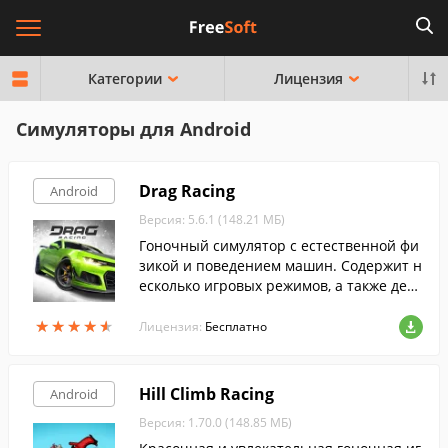
Категории
Лицензия
Симуляторы для Android
Drag Racing
Android
Версия: 5.6.1 (148.21 МБ)
Гоночный симулятор с естественной фи
зикой и поведением машин. Содержит н
есколько игровых режимов, а также деся
тки улучшаемых машин.
★
★
★
★
★
★
★
★
★
★
Лицензия:
Бесплатно
Hill Climb Racing
Android
Версия: 1.70.0 (148.85 МБ)