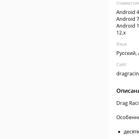
Совмести
Android 4
Android 7
Android 1
12.x
Язык
Русский,
Сайт
dragracin
Описан
Drag Rac
Особенно
десят