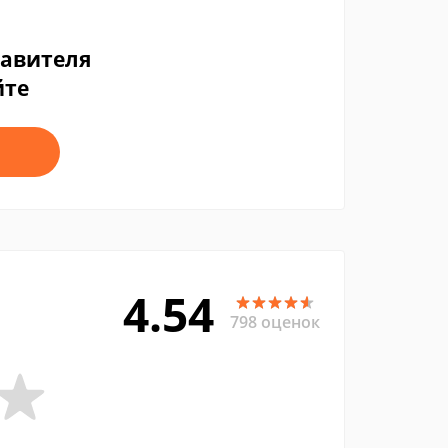
тавителя
йте
4.54
798 оценок