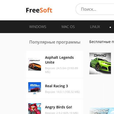
WINDOWS
MAC OS
LINUX
Популярные программы
Бесплатные 
Asphalt Legends
Unite
Версия: 24.5.0m (3183.89
МБ)
Real Racing 3
Версия: 14.0.1 (100.32 МБ)
Angry Birds Go!
Версия: 2.9.2 (605.19 МБ)