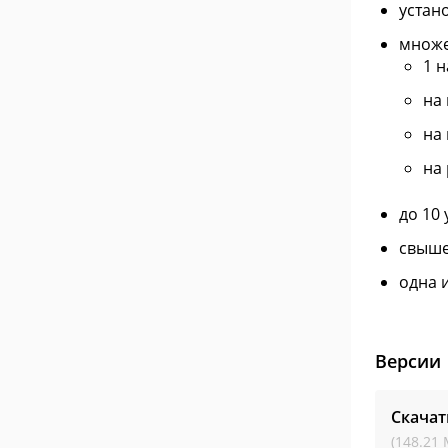
устано
множе
1 н
на
на
на 
до 10
свыше
одна 
Версии
Скачат
(148.21 