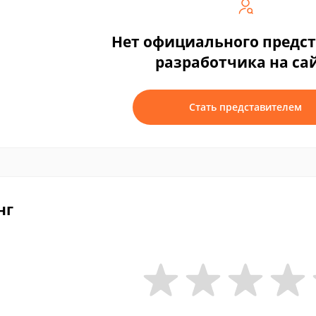
Нет официального предс
разработчика на са
Стать представителем
нг