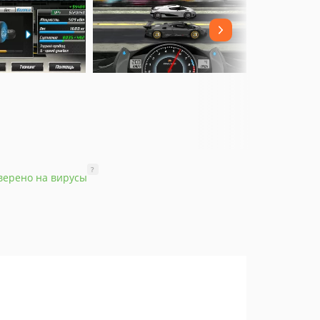
?
верено на вирусы