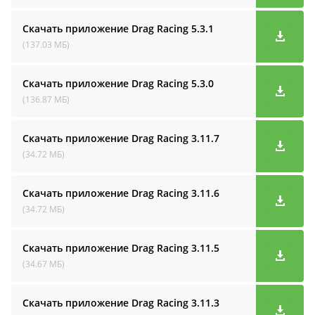
Скачать приложение Drag Racing
5.3.1
(137.03 МБ)
Скачать приложение Drag Racing
5.3.0
(136.87 МБ)
Скачать приложение Drag Racing
3.11.7
(34.72 МБ)
Скачать приложение Drag Racing
3.11.6
(34.72 МБ)
Скачать приложение Drag Racing
3.11.5
(34.67 МБ)
Скачать приложение Drag Racing
3.11.3