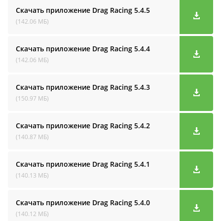
Скачать приложение Drag Racing
5.4.5
(142.06 МБ)
Скачать приложение Drag Racing
5.4.4
(142.06 МБ)
Скачать приложение Drag Racing
5.4.3
(150.97 МБ)
Скачать приложение Drag Racing
5.4.2
(140.87 МБ)
Скачать приложение Drag Racing
5.4.1
(140.13 МБ)
Скачать приложение Drag Racing
5.4.0
(140.12 МБ)