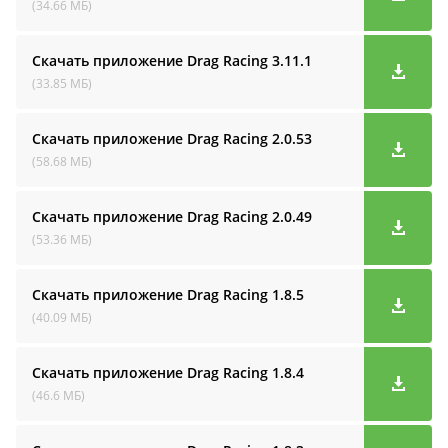
(34.66 МБ)
Скачать приложение Drag Racing
3.11.1
(33.85 МБ)
Скачать приложение Drag Racing
2.0.53
(58.68 МБ)
Скачать приложение Drag Racing
2.0.49
(53.36 МБ)
Скачать приложение Drag Racing
1.8.5
(40.09 МБ)
Скачать приложение Drag Racing
1.8.4
(46.6 МБ)