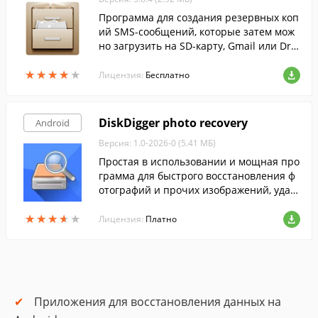
Программа для создания резервных коп
ий SMS-сообщений, которые затем мож
но загрузить на SD-карту, Gmail или Dro
pbox. И, конечно же, она может восстана
★
★
★
★
★
★
★
★
★
★
вливать резервные копии.
Лицензия:
Бесплатно
DiskDigger photo recovery
Android
Версия: 1.0-2026-0 (5.41 МБ)
Простая в использовании и мощная про
грамма для быстрого восстановления ф
отографий и прочих изображений, удал
енных с SD-карт или внутренней памят
★
★
★
★
★
★
★
★
★
★
и Android-гаджетов.
Лицензия:
Платно
Приложения для восстановления данных на