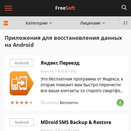
Категории
Лицензия
Приложения для восстановления данных
на Android
Яндекс Переезд
Android
Версия: 1.0 (0.82 МБ)
Это бесплатная программа от Яндекса, к
оторая поможет вам быстро перенести
все ваши контакты со старого смартфон
а на новый.
★
★
★
★
★
★
★
★
★
★
Лицензия:
Бесплатно
MDroid SMS Backup & Restore
Android
Версия: 3.8.4 (2.92 МБ)