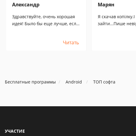
Александр
Марян
Здравствуйте, очень хорошая
Я скачав копілку.
идея! Было бы еще лучше, если
зайти...Пише нев
бы этим приложением можно
пароь.Як зайти????
было двоим людям
Читать
пользоваться, это ведь
семейный бюджет, так же -
синхронизировать приложение
с банковской картой - когда
делаешь покупки по карте
расходы автоматом заносятся в
Бесплатные программы
Android
ТОП софта
програму.
УЧАСТИЕ