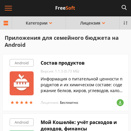
Категории
Лицензия
Приложения для семейного бюджета на
Android
Состав продуктов
Android
Версия: 1.1.3 (0.73 МБ)
Информация о питательной ценности п
родуктов и их химическом составе: соде
ржание белков, жиров, углеводов, калор
ийности, витаминов, минеральных вещ
★
★
★
★
★
★
★
★
★
★
еств (макроэлементов и микроэлементо
Лицензия:
Бесплатно
в).
Мой Кошелёк: учёт расходов и
Android
доходов, финансы