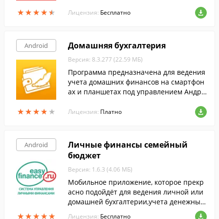
анков России, Украины, Беларуси и Каза
★
★
★
★
★
★
★
★
★
★
хстана.
Лицензия:
Бесплатно
Домашняя бухгалтерия
Android
Версия: 8.3.277 (22.59 МБ)
Программа предназначена для ведения
учета домашних финансов на смартфон
ах и планшетах под управлением Андро
ид.
★
★
★
★
★
★
★
★
★
★
Лицензия:
Платно
Личные финансы семейный
Android
бюджет
Версия: 1.6.3 (4.06 МБ)
Мобильное приложение, которое прекр
асно подойдёт для ведения личной или
домашней бухгалтерии,учета денежных
средств и планирования семейного бюд
★
★
★
★
★
★
★
★
★
★
Лицензия:
Бесплатно