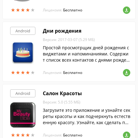
ладывая небольшие суммы с каждой зар
★
★
★
★
★
★
★
★
★
★
платы, сдачу с покупок и т.д.
Лицензия:
Бесплатно
Дни рождения
Android
Версия: 2017-03-07 (5.29 МБ)
Простой просмотрщик дней рождения с
виджетами и напоминаниями. Содержи
т список всех контактов с днями рожден
ия, так что вам больше не нужно их иска
★
★
★
★
★
★
★
★
★
★
ть.
Лицензия:
Бесплатно
Салон Красоты
Android
Версия: 5.0 (5.55 МБ)
Загрузите это приложение и узнайте сек
реты красоты и как подчеркнуть естеств
енную красоту. Узнайте, как сделать про
фессиональный маникюр, укладку волос
★
★
★
★
★
★
★
★
★
★
и макияж.
Лицензия:
Бесплатно