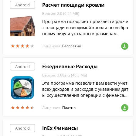
Расчет площади кровли
Android
Версия: 2.0 (0.54 МБ)
Программа позволяет произвести расче
т площади возводимой кровли по выбра
нному виду и указанным размерам.
★
★
★
★
★
★
★
★
★
★
Лицензия:
Бесплатно
Ежедневные Расходы
Android
Версия: 3.682.G (40.3 МБ)
Эта программа позволит вам вести учет
всех доходов и расходов с указанием дат
ы осуществления операции с финансам
и, что позволит вам просматривать еже
★
★
★
★
★
★
★
★
★
★
дневную, месячную или годовую статис
Лицензия:
Платно
тику.
InEx Финансы
Android