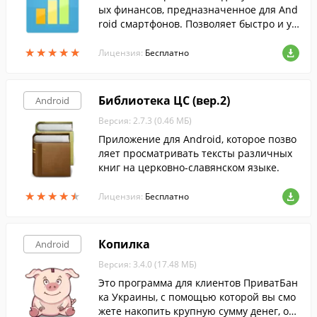
ых финансов, предназначенное для And
roid смартфонов. Позволяет быстро и уд
обно добавлять доходы и расходы в наст
★
★
★
★
★
★
★
★
★
★
ольную версию со смартфона.
Лицензия:
Бесплатно
Библиотека ЦС (вер.2)
Android
Версия: 2.7.3 (0.46 МБ)
Приложение для Android, которое позво
ляет просматривать тексты различных
книг на церковно-славянском языке.
★
★
★
★
★
★
★
★
★
★
Лицензия:
Бесплатно
Копилка
Android
Версия: 3.4.0 (17.48 МБ)
Это программа для клиентов ПриватБан
ка Украины, с помощью которой вы смо
жете накопить крупную сумму денег, отк