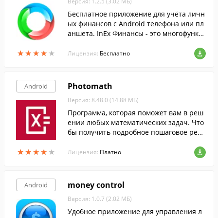
Версия: 1.2.5 (3.02 МБ)
Бесплатное приложение для учёта личн
ых финансов с Android телефона или пл
аншета. InEx Финансы - это многофункц
иональный менеджер для ведения дома
★
★
★
★
★
★
★
★
★
★
шней бухгалтерии и отслеживания расх
Лицензия:
Бесплатно
одов на ходу.
Photomath
Android
Версия: 8.48.0 (14.88 МБ)
Программа, которая поможет вам в реш
ении любых математических задач. Что
бы получить подробное пошаговое реш
ение, вам необходимо всего лишь напра
★
★
★
★
★
★
★
★
★
★
вить камеру смартфона на желаемый пр
Лицензия:
Платно
имер.
money control
Android
Версия: 1.0.7 (2.02 МБ)
Удобное приложение для управления л