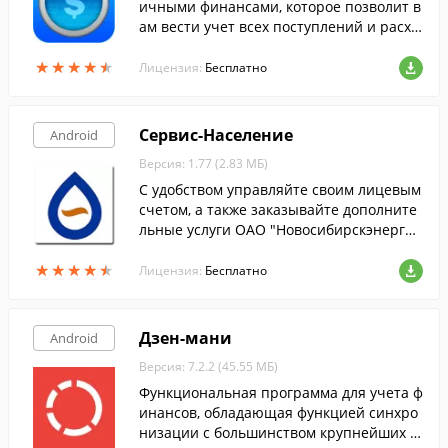
ичными финансами, которое позволит в
ам вести учет всех поступлений и расхо
дов финансов.
★
★
★
★
★
★
★
★
★
★
Лицензия:
Бесплатно
Сервис-Население
Android
Версия: 1.77 (2.83 МБ)
С удобством управляйте своим лицевым
счетом, а также заказывайте дополните
льные услуги ОАО "Новосибирскэнергос
быт" прямо со своего Android-гаджета.
★
★
★
★
★
★
★
★
★
★
Лицензия:
Бесплатно
Дзен-мани
Android
Версия: 7.2.2 (45.55 МБ)
Функциональная программа для учета ф
инансов, обладающая функцией синхро
низации с большинством крупнейших б