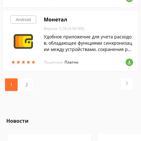
жета.
Монетал
Android
Версия: 5.76 (4.96 МБ)
Удобное приложение для учета расходо
в, обладающее функциями синхронизац
ии между устройствами, сохранения рез
ервных копий на облаке, а также высоко
★
★
★
★
★
★
★
★
★
★
й скоростью работы
Лицензия:
Платно
1
2
Новости