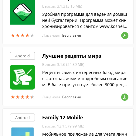
Версия: 3.1.3 (3.15 МБ)
Удобная программа для ведения домаш
ней бухгалтерии. Программа может син
хронизироваться с сайтом www.koshele
k.org, что дает Вам возможность вести б
★
★
★
★
★
★
★
★
★
★
Лицензия:
Бесплатно
ухгалтерию как с сайта, так и с телефон
а.
Лучшие рецепты мира
Android
Версия: 3.1.6 (24.89 МБ)
Рецепты самых интересных блюд мира
с фотографиями и подробным описание
м. В базе присутствует более 3000 реце
птов на любой вкус.
★
★
★
★
★
★
★
★
★
★
Лицензия:
Бесплатно
Family 12 Mobile
Android
Версия: 12.1.5 (9.99 МБ)
Мобильное приложение для учета личн