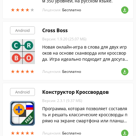
м 350 уровней, на русском языке.
★
★
★
★
★
★
★
★
★
★
Лицензия:
Бесплатно
Cross Boss
Android
Версия: 1.9.20 (25.07 МБ)
Новая онлайн-игра в слова для двух игр
оков на основе сканворда или кроссвор
да. Игра идеально подходит для досуга а
ктивных любителей головоломок. Брось
★
★
★
★
★
★
★
★
★
★
вызов кому-нибудь уже сегодня!
Лицензия:
Бесплатно
Конструктор Кроссвордов
Android
Версия: 2.3.1 (9.37 МБ)
Программа, которая позволяет составля
ть и решать классические кроссворды п
рямо на экране смартфона или планшет
а.
★
★
★
★
★
★
★
★
★
★
Лицензия:
Бесплатно