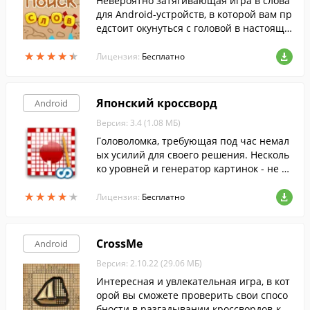
Невероятно затягивающая игра в слова
для Android-устройств, в которой вам пр
едстоит окунуться с головой в настоящи
е морские приключения с множеством у
★
★
★
★
★
★
★
★
★
★
ровней и увлекательными заданиями.
Лицензия:
Бесплатно
Японский кроссворд
Android
Версия: 3.4 (1.08 МБ)
Головоломка, требующая под час немал
ых усилий для своего решения. Несколь
ко уровней и генератор картинок - не да
дут вам расслабиться.
★
★
★
★
★
★
★
★
★
★
Лицензия:
Бесплатно
CrossMe
Android
Версия: 2.10.22 (29.06 МБ)
Интересная и увлекательная игра, в кот
орой вы сможете проверить свои спосо
бности в разгадывании кроссвордов-кар