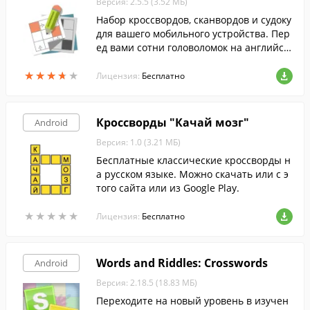
Версия: 2.5.5 (3.52 МБ)
Набор кроссвордов, сканвордов и судоку
для вашего мобильного устройства. Пер
ед вами сотни головоломок на английск
ом и французском языках на любой вку
★
★
★
★
★
★
★
★
★
★
с.
Лицензия:
Бесплатно
Кроссворды "Качай мозг"
Android
Версия: 1.0 (3.21 МБ)
Бесплатные классические кроссворды н
а русском языке. Можно скачать или с э
того сайта или из Google Play.
★
★
★
★
★
★
★
★
★
★
Лицензия:
Бесплатно
Words and Riddles: Crosswords
Android
Версия: 2.18.5 (18.83 МБ)
Переходите на новый уровень в изучен