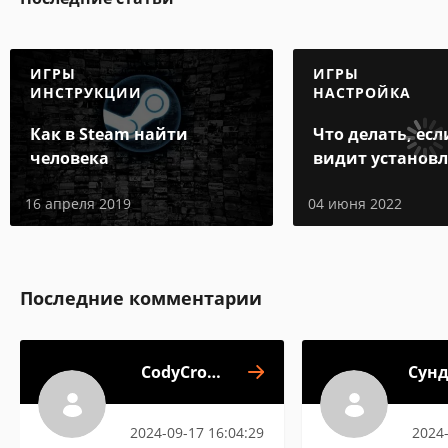
ИГРЫ
ИГРЫ
ИНСТРУКЦИИ
НАСТРОЙКА
Как в Steam найти
Что делать, есл
человека
видит установ
игру
16 апреля 2019
04 июня 2022
Последние комментарии
CodyCross:
Сунд
Кроссворды
2024-09-17 16:04:29
2024-