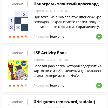
Нонограм - японский кроссворд
Android
Версия: 5.33.0 (104.64 МБ)
Приложение с комплектом японских кро
ссвордов. Закрашивайте клетки, получа
я прикольные картинки. Управление уд
обное и понятное.
★
★
★
★
★
★
★
★
★
★
Лицензия:
Бесплатно
LSP Activity Book
Android
Версия: 1.0.31 (11.24 МБ)
Веселая раскраска, которая содержит 24
картинки с изображениями деятельност
и или экспериментов НАСА.
★
★
★
★
★
★
★
★
★
★
Лицензия:
Бесплатно
Grid games (crossword, sudoku)
Android