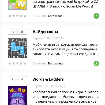
ии иностранных языков! Встречайте СО
ЦИАЛЬНУЮ версию Scramble Words!
★
★
★
★
★
★
★
★
★
★
Лицензия:
Бесплатно
Найди слова
Android
Версия: 2.48 (10.97 МБ)
Мобильная игра, которая поможет потр
енировать мозг и улучшить словарный
запас. В ней, вам предстоит соединять б
уквы, расположенных в большом квадра
★
★
★
★
★
★
★
★
★
★
те, в слова.
Лицензия:
Бесплатно
Words & Ladders
Android
Версия: 3.8.3 (96.07 МБ)
Увлекательная словесная игра, в которо
й вас ожидают необычные соревновани
я с реальными игроками со всего мира.