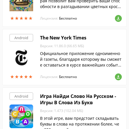
рая позволит вам проверить ваши спос
обности в разгадывании цветных кросс
вордов-картинок.
★
★
★
★
★
★
★
★
★
★
Лицензия:
Бесплатно
The New York Times
Android
Версия: 11.86.0 (66.65 МБ)
Официальное приложение одноименно
й газеты, благодаря которому вы сможет
е оставаться в курсе важнейших событи
й в мире и читать тематические статьи
★
★
★
★
★
★
★
★
★
★
и аналитику на экране смартфона.
Лицензия:
Бесплатно
Игра Найди Слово На Русском -
Android
Игры В Слова Из Букв
Версия: 1.473 (102.04 МБ)
В этой игре, вам предстоит складывать
буквы в слова на протяжении более, че