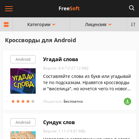
Категории
Лицензия
Кроссворды для Android
Угадай слова
Android
Версия: 4.4.7 (127.12 МБ)
Составляйте слова из букв или угадывай
те по подсказкам. Нравятся кроссворды
и "виселица", но хочется чего-то новог
о? Тогда игра Guess The Words создана д
★
★
★
★
★
★
★
★
★
★
ля вас.
Лицензия:
Бесплатно
Сундук слов
Android
Версия: 1.11 (74.01 МБ)