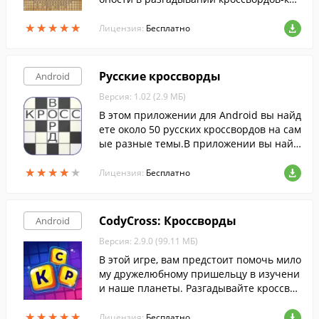
тинок.
★
★
★
★
★
★
★
★
★
★
Лицензия:
Бесплатно
Русские кроссворды
Android
Версия: 1.02 (2.9 МБ)
В этом приложении для Android вы найд
ете около 50 русских кроссвордов на сам
ые разные темы.В приложении вы найд
ете около 50 русских кроссвордов на сам
★
★
★
★
★
★
★
★
★
★
ые разные темы.
Лицензия:
Бесплатно
CodyCross: Кроссворды
Android
Версия: 2.9.0 (99.11 МБ)
В этой игре, вам предстоит помочь мило
му дружелюбному пришельцу в изучени
и наше планеты. Разгадывайте кроссво
рды, открывайте историю Земли и изуч
★
★
★
★
★
★
★
★
★
★
айте достижения человечества в игрово
Лицензия:
Бесплатно