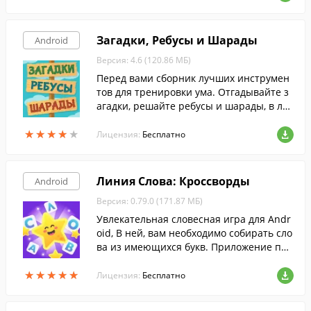
Загадки, Ребусы и Шарады
Android
Версия: 4.6 (120.86 МБ)
Перед вами сборник лучших инструмен
тов для тренировки ума. Отгадывайте з
агадки, решайте ребусы и шарады, в лю
бом месте и в любое время, совершенно
★
★
★
★
★
★
★
★
★
★
бесплатно.
Лицензия:
Бесплатно
Линия Слова: Кроссворды
Android
Версия: 0.79.0 (171.87 МБ)
Увлекательная словесная игра для Andr
oid, В ней, вам необходимо собирать сло
ва из имеющихся букв. Приложение пом
ожет в игровой форме улучшить вашу п
★
★
★
★
★
★
★
★
★
★
амять и повысить словарный запас.
Лицензия:
Бесплатно