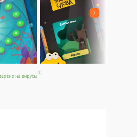
?
верено на вирусы