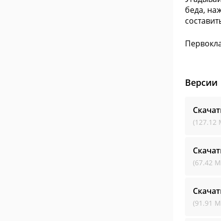
беда, на
составить
Первокла
Версии
Скачат
(127.12 
Скачат
(67.42 М
Скачат
(91.91 М