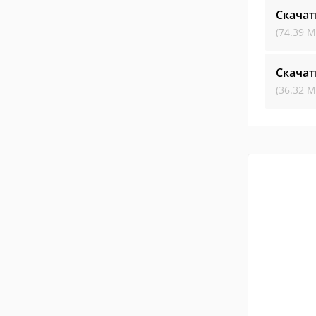
Скачат
(74.39 М
Скачат
(36.32 М