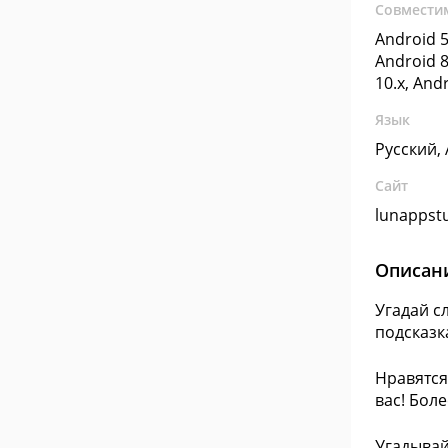
Совмести
Android 5
Android 8
10.x, And
Язык
Русский,
Сайт
lunappst
Описан
Угадай с
подсказк
Нравятся
вас! Бол
Угадывай