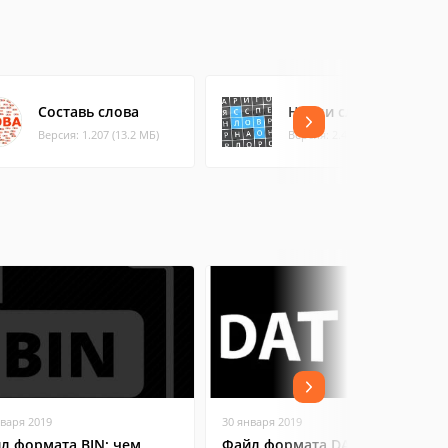
Составь слова
Найди слова
Версия: 1.207 (13.2 МБ)
Версия: 2.48 (10.97 МБ)
нваря 2019
30 января 2019
л формата BIN: чем
Файл формата DAT: чем