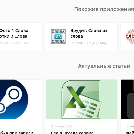
Похожие приложения
 Фото 1 Слово -
Эрудит: Слова из
отки и Слова
слова
рсия: 1.7 (23.15 МБ)
Версия: 1.7.2 (4.72 МБ)
Актуальные статьи
03 июня 2022
30 я
бка при записи
Где в Экселе сервис
Фай