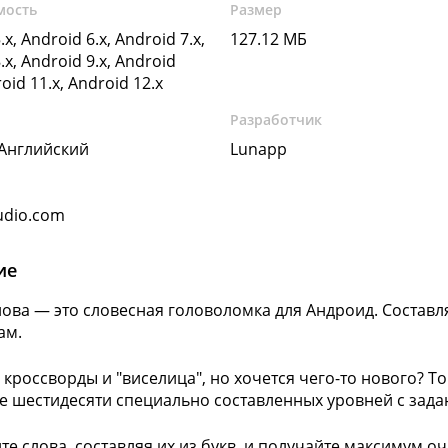
мость
Размер
.x, Android 6.x, Android 7.x,
127.12 МБ
.x, Android 9.x, Android
roid 11.x, Android 12.x
Разработчик
 Английский
Lunapp
udio.com
ие
лова — это словесная головоломка для Андроид. Составля
ам.
 кроссворды и "виселица", но хочется чего-то нового? Т
ее шестидесяти специально составленных уровней с зада
те слова, составляя их из букв, и получайте максимум оч