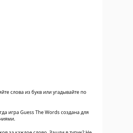
йте слова из букв или угадывайте по
огда игра Guess The Words создана для
ниями.
ков за каждое слово. Зашли в тупик? Не