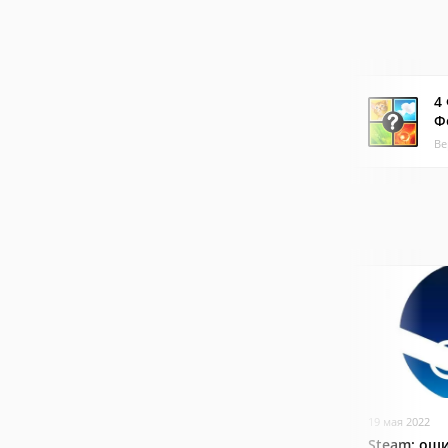
4
Ф
Ве
19 мая 2022
Steam: оши