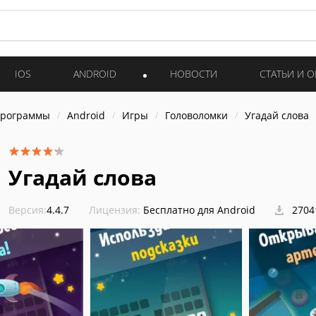
IOS
ANDROID
НОВОСТИ
СТАТЬИ И 
программы
Android
Игры
Головоломки
Угадай слова
Угадай слова
Версия:
4.4.7
Лицензия:
Бесплатно для Android
2704