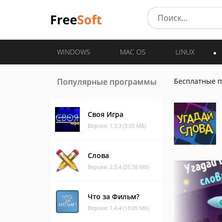
WINDOWS
MAC OS
LINUX
Популярные программы
Бесплатные 
Своя Игра
Версия: 1.3.3 (3.05 МБ)
Слова
Версия: 2.3.4 (55.38 МБ)
Что за Фильм?
Версия: 1.4.4 (13.05 МБ)