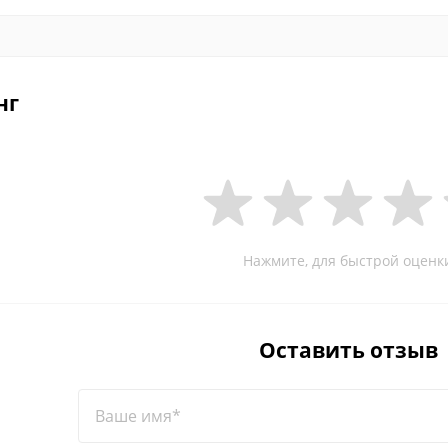
нг
Нажмите, для быстрой оценк
Оставить отзыв
Ваше имя*