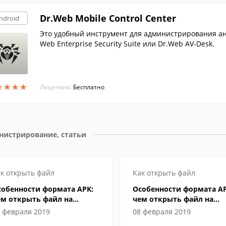
Dr.Web Mobile Control Center
ndroid
Это удобный инструмент для администрирования ан
Web Enterprise Security Suite или Dr.Web AV-Desk.
★
★
★
★
★
★
★
★
Лицензия:
Бесплатно
нистрирование, статьи
к открыть файл
Как открыть файл
собенности формата APK:
Особенности формата AP
ем открыть файл на
чем открыть файл на
омпьютере и Андроид-
компьютере и Андроид-
 февраля 2019
08 февраля 2019
мартфоне
смартфоне