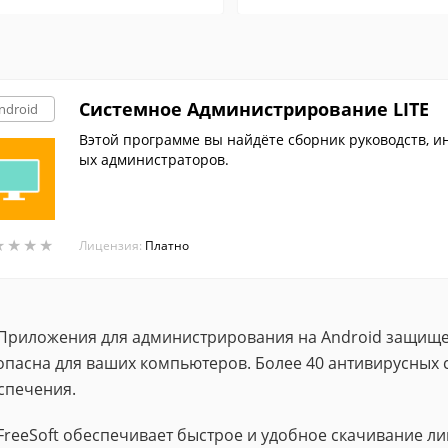
Системное Администрирование LITE
ndroid
Вэтой программе вы найдёте сборник руководств, и
ых администраторов.
★
★
★
★
★
★
★
★
Лицензия:
Платно
Приложения для администрирования на Android защище
опасна для ваших компьютеров. Более 40 антивирусных 
спечения.
FreeSoft обеспечивает быстрое и удобное скачивание 