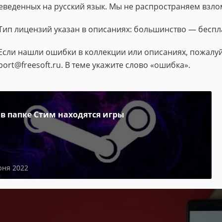
еведенных на русский язык. Мы не распространяем взло
Тип лицензий указан в описаниях: большинство — беспл
Если нашли ошибки в коллекции или описаниях, пожалуй
port@freesoft.ru. В теме укажите слово «ошибка».
 в папке Стим находятся игры
юня 2022