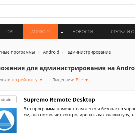
IOS
ANDROID
НОВОСТИ
СТАТЬИ И 
тные программы
Android
администрирование
ожения для администрирования на Andro
овка:
по рейтингу
Лицензия:
Все
Supremo Remote Desktop
ndroid
Эта программа поможет вам легко и безопасно упр
ом, она позволяет контролировать как клавиатуру, 
использовать чат для общения с пользователем.