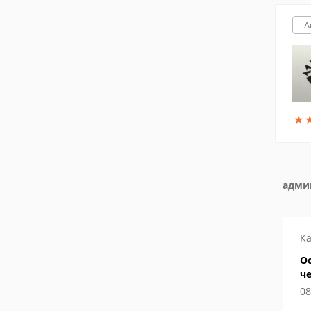
A
★
★
адми
Ка
О
ч
к
08
с