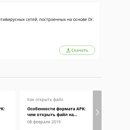
тивирусных сетей, построенных на основе Dr.
Скачать
Как открыть файл
K:
Особенности формата APK:
чем открыть файл на
компьютере и Андроид-
08 февраля 2019
смартфоне