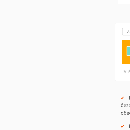
A
★
★
без
обе