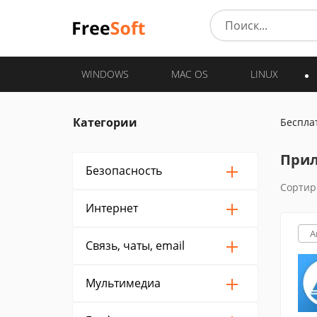
WINDOWS
MAC OS
LINUX
Категории
Беспла
Прил
Безопасность
Сортир
Интернет
A
Связь, чаты, email
Мультимедиа