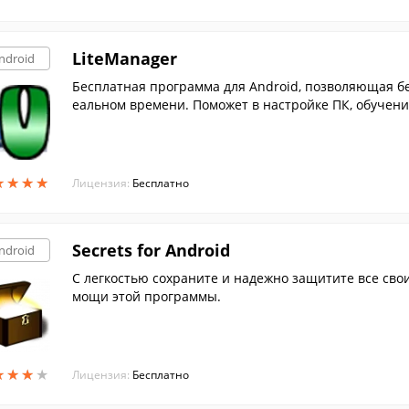
LiteManager
ndroid
Бесплатная программа для Android, позволяющая бе
еальном времени. Поможет в настройке ПК, обучении
★
★
★
★
★
★
★
★
Лицензия:
Бесплатно
Secrets for Android
ndroid
С легкостью сохраните и надежно защитите все сво
мощи этой программы.
★
★
★
★
★
★
★
★
Лицензия:
Бесплатно