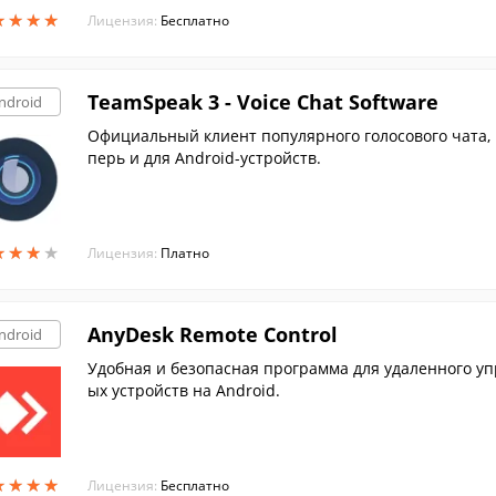
★
★
★
★
★
★
★
★
Лицензия:
Бесплатно
TeamSpeak 3 - Voice Chat Software
ndroid
Официальный клиент популярного голосового чата, 
перь и для Android-устройств.
★
★
★
★
★
★
★
★
Лицензия:
Платно
AnyDesk Remote Control
ndroid
Удобная и безопасная программа для удаленного 
ых устройств на Android.
★
★
★
★
★
★
★
★
Лицензия:
Бесплатно