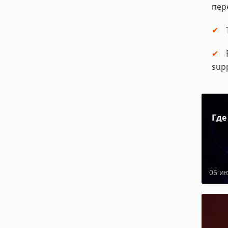
пер
sup
Где
06 и