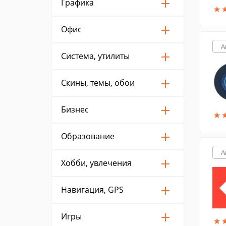
Графика
★
★
Офис
A
Система, утилиты
Скины, темы, обои
Бизнес
★
★
Образование
A
Хобби, увлечения
Навигация, GPS
Игры
★
★