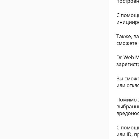
построен
С помощь
иницииро
Также, в
сможете 
Dr.Web M
зарегист
Вы сможе
или откл
Помимо э
выбранны
вредонос
С помощь
или ID, 