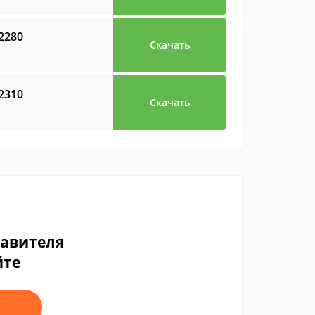
02280
Скачать
12310
Скачать
тавителя
йте