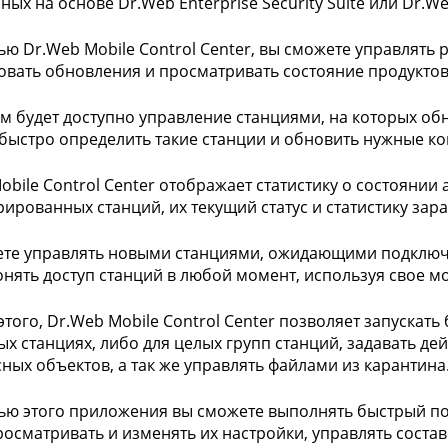
ных на основе Dr.Web Enterprise Security Suite или Dr.We
ю Dr.Web Mobile Control Center, вы сможете управлять
вать обновления и просматривать состояние продуктов
ам будет доступно управление станциями, на которых о
быстро определить такие станции и обновить нужные к
obile Control Center отображает статистику о состоянии
рированных станций, их текущий статус и статистику з
те управлять новыми станциями, ожидающими подключе
онять доступ станций в любой момент, используя свое м
того, Dr.Web Mobile Control Center позволяет запускат
х станциях, либо для целых групп станций, задавать д
ных объектов, а так же управлять файлами из карантина
ю этого приложения вы сможете выполнять быстрый пои
просматривать и изменять их настройки, управлять сост