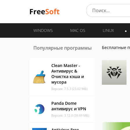
WINDOWS
MAC OS
LINUX
Популярные программы
Бесплатные 
Clean Master -
Антивирус &
Очистка кэша и
мусора
Версия: 7.5.3 (23.02 МБ)
Panda Dome
антивирус и VPN
Версия: 3.12.0 (39.69 МБ)
Antivirus Free