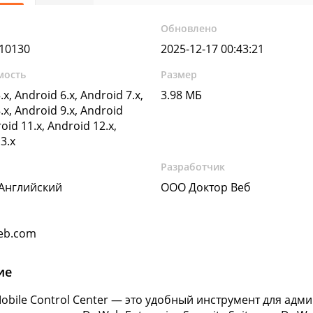
Обновлено
510130
2025-12-17 00:43:21
мость
Размер
.x, Android 6.x, Android 7.x,
3.98 МБ
.x, Android 9.x, Android
oid 11.x, Android 12.x,
3.x
Разработчик
 Английский
ООО Доктор Веб
eb.com
ие
obile Control Center — это удобный инструмент для адм