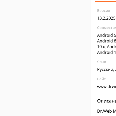
Версия
13.2.202
Совмести
Android 5
Android 8
10.x, Andr
Android 1
Язык
Русский,
Сайт
www.drw
Описан
Dr.Web M