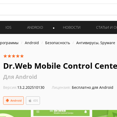
IOS
ANDROID
НОВОСТИ
СТАТЬИ И 
программы
Android
Безопасность
Антивирусы, Spyware
Dr.Web Mobile Control Cente
Для Android
Версия:
13.2.202510130
Лицензия:
Бесплатно для Android
Android
iOS