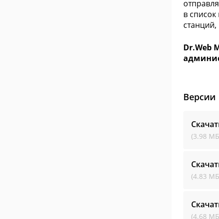
отправля
в список
станций,
Dr.Web M
админист
Версии
Скачат
(3.98 МБ
Скачат
(4.83 МБ
Скачат
(4.68 МБ