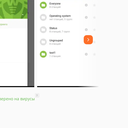
?
верено на вирусы