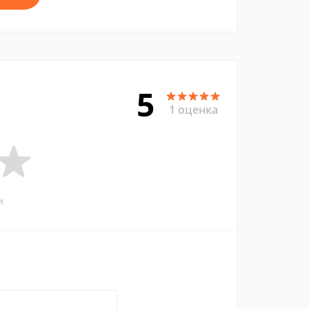
5
1 оценка
и