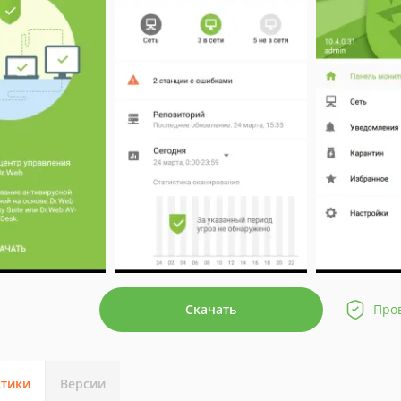
Скачать
Про
стики
Версии