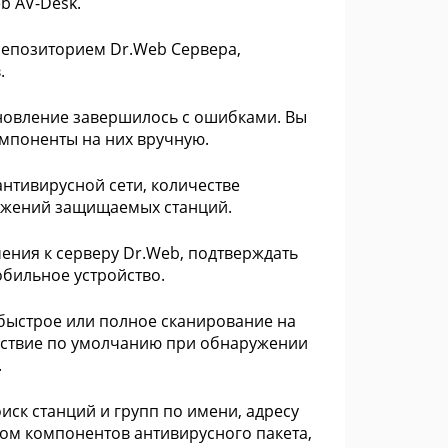
b AV-Desk.
 репозиторием Dr.Web Сервера,
.
бновление завершилось с ошибками. Вы
омпоненты на них вручную.
 антивирусной сети, количестве
аражений защищаемых станций.
ния к серверу Dr.Web, подтверждать
обильное устройство.
ь быстрое или полное сканирование на
ействие по умолчанию при обнаружении
.
ск станций и групп по имени, адресу
авом компонентов антивирусного пакета,