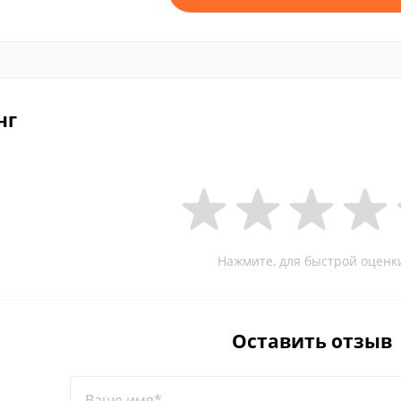
нг
Нажмите, для быстрой оценк
Оставить отзыв
Ваше имя*