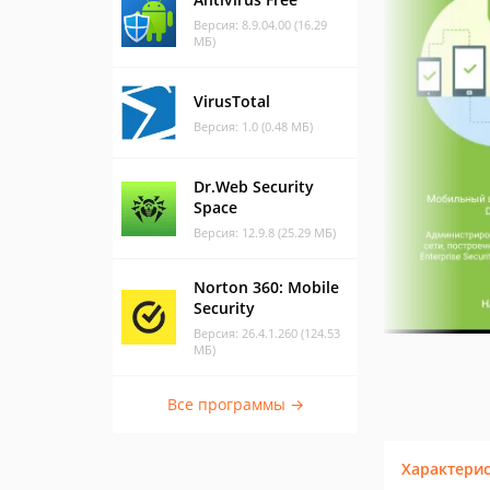
Версия: 8.9.04.00 (16.29
МБ)
VirusTotal
Версия: 1.0 (0.48 МБ)
Dr.Web Security
Space
Версия: 12.9.8 (25.29 МБ)
Norton 360: Mobile
Security
Версия: 26.4.1.260 (124.53
МБ)
Все программы →
Характери