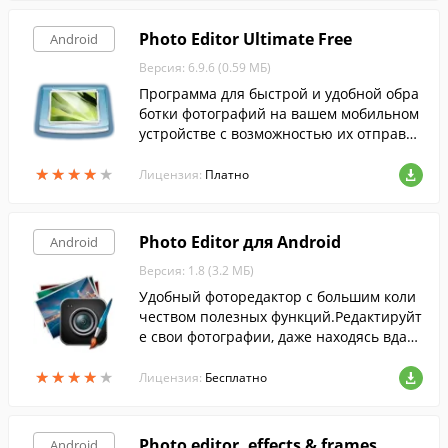
Photo Editor Ultimate Free
Android
Версия: 6.9.6 (0.59 МБ)
Программа для быстрой и удобной обра
ботки фотографий на вашем мобильном
устройстве с возможностью их отправки
вашим друзьям.
★
★
★
★
★
★
★
★
★
★
Лицензия:
Платно
Photo Editor для Android
Android
Версия: 1.8 (3.2 МБ)
Удобный фоторедактор с большим коли
чеством полезных функций.Редактируйт
е свои фотографии, даже находясь вдал
и от стационарного компьютера.
★
★
★
★
★
★
★
★
★
★
Лицензия:
Бесплатно
Photo editor, effects & frames
Android