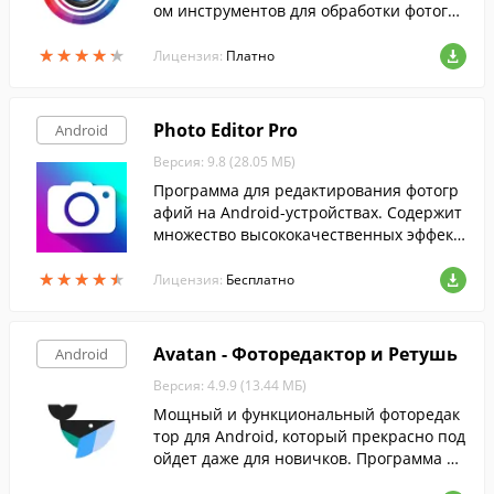
ом инструментов для обработки фотогра
фий и возможностью удаления объектов
★
★
★
★
★
★
★
★
★
★
с фотографий без потери качества.
Лицензия:
Платно
Photo Editor Pro
Android
Версия: 9.8 (28.05 МБ)
Программа для редактирования фотогр
афий на Android-устройствах. Содержит
множество высококачественных эффект
ов и фильтров.
★
★
★
★
★
★
★
★
★
★
Лицензия:
Бесплатно
Avatan - Фоторедактор и Ретушь
Android
Версия: 4.9.9 (13.44 МБ)
Мощный и функциональный фоторедак
тор для Android, который прекрасно под
ойдет даже для новичков. Программа вк
лючает в себя множество эффектов, фил