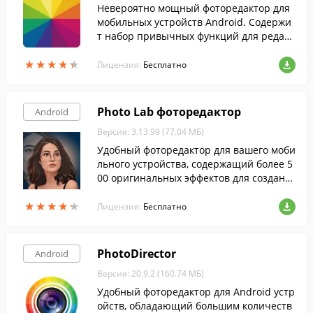
Невероятно мощный фоторедактор для
мобильных устройств Android. Cодержи
т набор привычных функций для редакт
ирования фотографий, дополнительные
★
★
★
★
★
★
★
★
★
★
эффекты и многое другое.
Лицензия:
Бесплатно
Photo Lab фоторедактор
Android
Версия: 3.13.99 (77.04 МБ)
Удобный фоторедактор для вашего моби
льного устройства, содержащий более 5
00 оригинальных эффектов для создани
я самых прикольных фотографий.
★
★
★
★
★
★
★
★
★
★
Лицензия:
Бесплатно
PhotoDirector
Android
Версия: 20.9.2 (160.74 МБ)
Удобный фоторедактор для Android устр
ойств, обладающий большим количеств