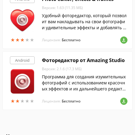
Версия: 1.63 (11.35 МБ)
Удобный фоторедактор, который позвол
ит вам накладывать на свои фотографи
и удивительные эффекты и добавлять к
расивые рамки.
★
★
★
★
★
★
★
★
★
★
Лицензия:
Бесплатно
Фоторедактор от Amazing Studio
Android
Версия: 2.1.6 (17.3 МБ)
Программа для создания изумительных
фотографий с использованием красочн
ых эффектов и их дальнейшего редакти
рования.
★
★
★
★
★
★
★
★
★
★
Лицензия:
Бесплатно