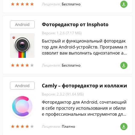
★
★
★
★
★
★
★
★
★
★
и рамок.
Лицензия:
Бесплатно
Фоторедактор от Insphoto
Android
Версия: 1.2.6 (7.17 МБ)
Быстрый и функциональный фоторедак
тор для Android-устройств. Программа п
озволит вам выполнить одноэтапное ав
томатическое улучшение фотографий.
★
★
★
★
★
★
★
★
★
★
Лицензия:
Бесплатно
Camly – фоторедактор и коллажи
Android
Версия: 2.3.2 (91.64 МБ)
Фоторедактор для Android, сочетающий
в себе простоту использования и обили
е профессиональных инструментов для
оперативной обработки снимков.
★
★
★
★
★
★
★
★
★
★
Лицензия:
Платно