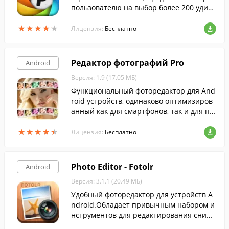
пользователю на выбор более 200 удив
ительных фильтров.
★
★
★
★
★
★
★
★
★
★
Лицензия:
Бесплатно
Редактор фотографий Pro
Android
Версия: 1.9 (17.05 МБ)
Функциональный фоторедактор для And
roid устройств, одинаково оптимизиров
анный как для смартфонов, так и для пл
аншетов.
★
★
★
★
★
★
★
★
★
★
Лицензия:
Бесплатно
Photo Editor - Fotolr
Android
Версия: 3.1.1 (20.49 МБ)
Удобный фоторедактор для устройств A
ndroid.Обладает привычным набором и
нструментов для редактирования снимк
ов, а также рядом встроенных эффектов