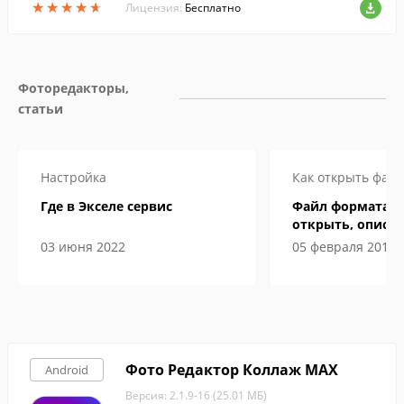
★
★
★
★
★
★
★
★
★
★
ьтров, стикеров, рамок и других инструм
Лицензия:
Бесплатно
ентов.
Фоторедакторы, 
статьи
Настройка
Как открыть файл
Где в Экселе сервис
Файл формата ep
открыть, описан
особенности
03 июня 2022
05 февраля 2019
Фото Редактор Коллаж MAX
Android
Версия: 2.1.9-16 (25.01 МБ)