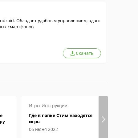
ndroid. Обладает удобным управлением, адапт
ных смартфонов.
Скачать
Игры
Инструкции
Игры
Инст
е
Где в папке Стим находятся
Как в Ste
ру
игры
и ник?
06 июня 2022
29 апреля