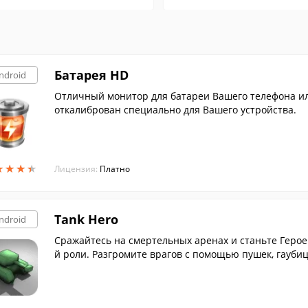
Батарея HD
ndroid
Отличный монитор для батареи Вашего телефона ил
откалиброван специально для Вашего устройства.
★
★
★
★
★
★
★
★
Лицензия:
Платно
Tank Hero
ndroid
Сражайтесь на смертельных аренах и станьте Героем
й роли. Разгромите врагов с помощью пушек, гаубиц