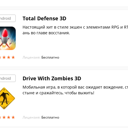
Total Defense 3D
ndroid
Настоящий хит в стиле экшен с элементами RPG и RT
ань во главе восстания.
★
★
★
★
★
★
★
★
Лицензия:
Бесплатно
Drive With Zombies 3D
ndroid
Мобильная игра, в которой вас ожидает вождение, с
стыне и сражайтесь, чтобы выжить!
★
★
★
★
★
★
★
★
Лицензия:
Бесплатно