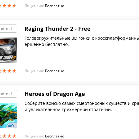
★
★
★
★
★
★
★
★
Лицензия:
Бесплатно
Raging Thunder 2 - Free
ndroid
Головокружительные 3D гонки с кроссплатформенны
ершенно бесплатно.
★
★
★
★
★
★
★
★
Лицензия:
Бесплатно
Heroes of Dragon Age
ndroid
Соберите войско самых смертоносных существ и сраз
й увлекательной трехмерной стратегии.
★
★
★
★
★
★
★
★
Лицензия:
Бесплатно