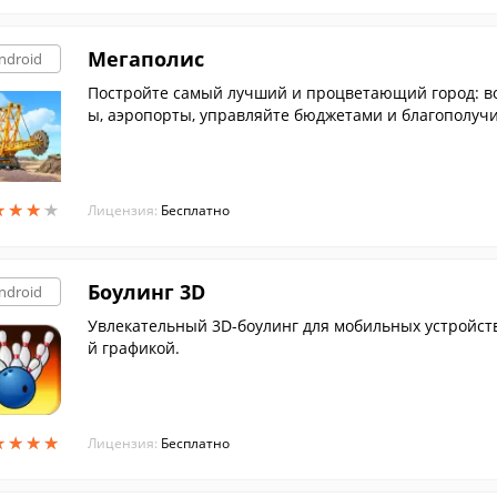
Мегаполис
ndroid
Постройте самый лучший и процветающий город: во
ы, аэропорты, управляйте бюджетами и благополуч
★
★
★
★
★
★
★
★
Лицензия:
Бесплатно
Боулинг 3D
ndroid
Увлекательный 3D-боулинг для мобильных устройст
й графикой.
★
★
★
★
★
★
★
★
Лицензия:
Бесплатно