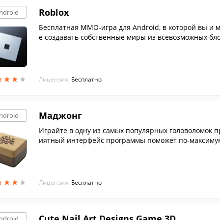
Roblox
ndroid
Бесплатная ММО-игра для Android, в которой вы и 
е создавать собственные миры из всевозможных бло
★
★
★
★
★
★
★
★
Лицензия:
Бесплатно
Маджонг
ndroid
Играйте в одну из самых популярных головоломок пр
иятный интерфейс программы поможет по-максимум
★
★
★
★
★
★
★
★
Лицензия:
Бесплатно
Cute Nail Art Designs Game 3D
ndroid