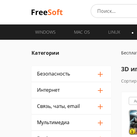
WINDOWS
MAC OS
LINUX
Категории
Беспла
3D и
Безопасность
Сортир
Интернет
A
Связь, чаты, email
Мультимедиа