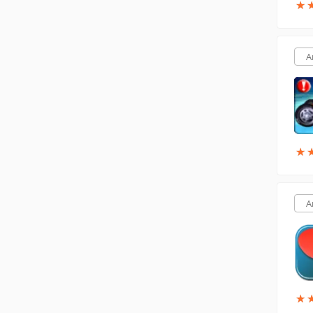
★
★
A
★
★
A
★
★