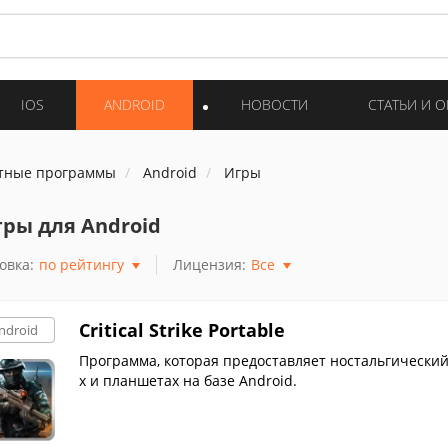
IOS
ANDROID
НОВОСТИ
СТАТЬИ И 
тные программы
Android
Игры
гры для Android
овка:
по рейтингу
Лицензия:
Все
Critical Strike Portable
ndroid
Программа, которая предоставляет ностальгический
х и планшетах на базе Android.