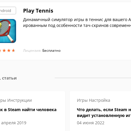
Play Tennis
ndroid
Динамичный симулятор игры в теннис для вашего A
ированным под особенности тач-скринов современ
★
★
★
★
★
★
★
★
Лицензия:
Бесплатно
 статьи
гры
Инструкции
Игры
Настройка
к в Steam найти человека
Что делать, если Steam н
видит установленную иг
 апреля 2019
04 июня 2022