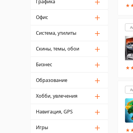
Графика
★
★
Офис
A
Система, утилиты
Скины, темы, обои
Бизнес
★
★
Образование
A
Хобби, увлечения
Навигация, GPS
Игры
★
★