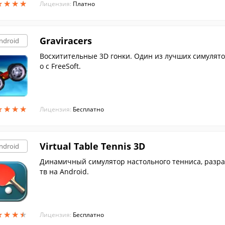
★
★
★
★
★
★
★
★
Лицензия:
Платно
Graviracers
ndroid
Восхитительные 3D гонки. Один из лучших симулято
о с FreeSoft.
★
★
★
★
★
★
★
★
Лицензия:
Бесплатно
Virtual Table Tennis 3D
ndroid
Динамичный симулятор настольного тенниса, разр
тв на Android.
★
★
★
★
★
★
★
★
Лицензия:
Бесплатно