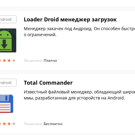
Loader Droid менеджер загрузок
ndroid
Менеджер закачек под Андроид. Он способен быстро
о ограничений.
★
★
★
★
★
★
★
★
Лицензия:
Платно
Total Commander
ndroid
Известный файловый менеджер, обладающий широк
ммы, разработанная для усторойств на Android.
★
★
★
★
★
★
★
★
Лицензия:
Бесплатно