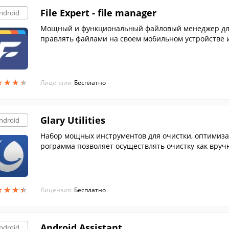
File Expert - file manager
ndroid
Мощный и функциональный файловый менеджер для 
правлять файлами на своем мобильном устройстве и
ьзовательским интерфейсом и позволяет выносить 
нюю страницу.
★
★
★
★
★
★
★
★
Лицензия:
Бесплатно
Glary Utilities
ndroid
Набор мощных инструментов для очистки, оптимизац
рограмма позволяет осуществлять очистку как вруч
★
★
★
★
★
★
★
★
Лицензия:
Бесплатно
Android Assistant
ndroid