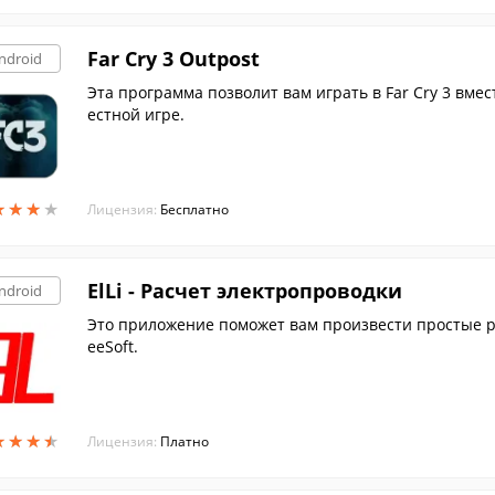
Far Cry 3 Outpost
ndroid
Эта программа позволит вам играть в Far Cry 3 вме
естной игре.
★
★
★
★
★
★
★
★
Лицензия:
Бесплатно
ElLi - Расчет электропроводки
ndroid
Это приложение поможет вам произвести простые ра
eeSoft.
★
★
★
★
★
★
★
★
Лицензия:
Платно