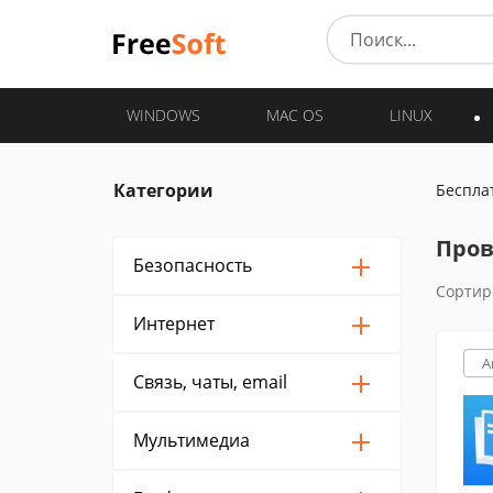
WINDOWS
MAC OS
LINUX
Категории
Беспла
Пров
Безопасность
Сортир
Интернет
A
Связь, чаты, email
Мультимедиа