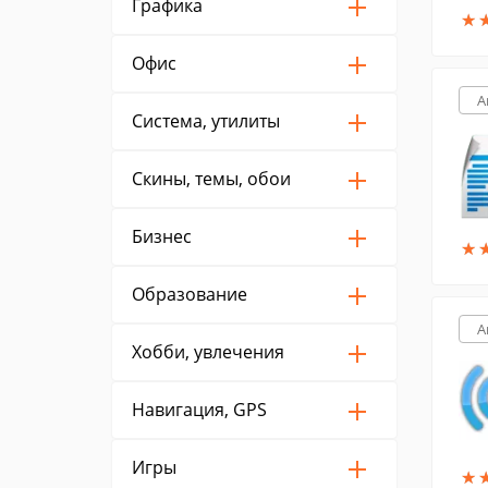
Графика
★
★
Офис
A
Система, утилиты
Скины, темы, обои
Бизнес
★
★
Образование
A
Хобби, увлечения
Навигация, GPS
Игры
★
★