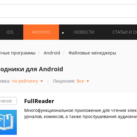
IOS
ANDROID
НОВОСТИ
СТАТЬИ И 
тные программы
Android
Файловые менеджеры
одники для Android
овка:
по рейтингу
Лицензия:
Все
FullReader
ndroid
Многофункциональное приложение для чтения элект
урналов, комиксов, а также прослушивания аудиокни