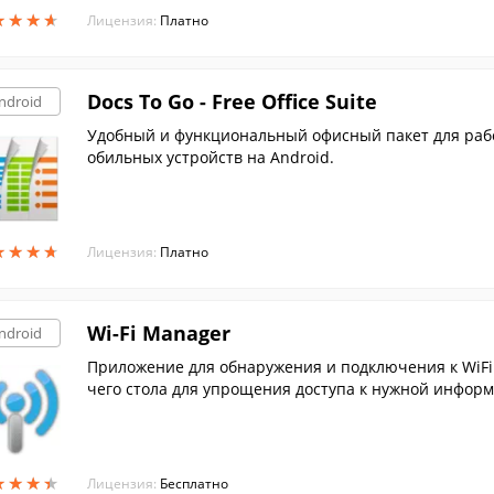
★
★
★
★
★
★
★
★
Лицензия:
Платно
Docs To Go - Free Office Suite
ndroid
Удобный и функциональный офисный пакет для рабо
обильных устройств на Android.
★
★
★
★
★
★
★
★
Лицензия:
Платно
Wi-Fi Manager
ndroid
Приложение для обнаружения и подключения к WiFi
чего стола для упрощения доступа к нужной инфор
★
★
★
★
★
★
★
★
Лицензия:
Бесплатно