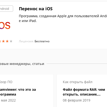
Перенос на iOS
ndroid
Программа, созданная Apple для пользователей And
e или iPad.
★
★
★
★
★
★
★
★
Лицензия:
Бесплатно
овые менеджеры, статьи
бзор ПО
Как открыть файл
amviewer: что это за
Файл формата RAR: чем
рограмма
открыть, описание,
особенности
 мая 2022
08 февраля 2019