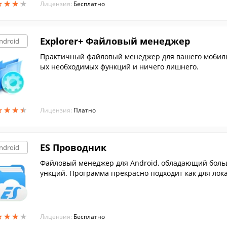
★
★
★
★
★
★
★
★
Лицензия:
Бесплатно
Explorer+ Файловый менеджер
ndroid
Практичный файловый менеджер для вашего мобильн
ых необходимых функций и ничего лишнего.
★
★
★
★
★
★
★
★
Лицензия:
Платно
ES Проводник
ndroid
Файловый менеджер для Android, обладающий боль
ункций. Программа прекрасно подходит как для лока
★
★
★
★
★
★
★
★
Лицензия:
Бесплатно