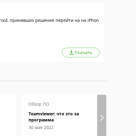
roid, принявших решение перейти на на iPhon
Скачать
Обзор ПО
Как откры
Teamviewer: что это за
Файл фор
программа
открыть, 
особенно
30 мая 2022
08 феврал