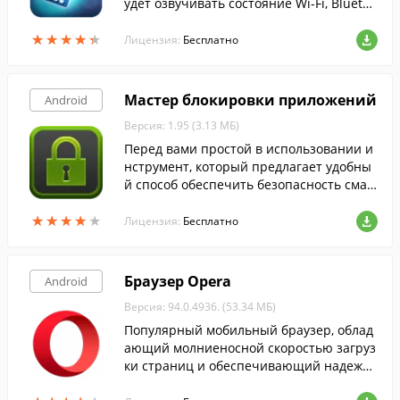
удет озвучивать состояние Wi-Fi, Bluetoo
th и GPS, а также поможет узнать, когда
★
★
★
★
★
★
★
★
★
★
свободное место в памяти гаджета.
Лицензия:
Бесплатно
Мастер блокировки приложений
Android
Версия: 1.95 (3.13 МБ)
Перед вами простой в использовании и
нструмент, который предлагает удобны
й способ обеспечить безопасность смар
тфона и сохранить конфиденциальност
★
★
★
★
★
★
★
★
★
★
ь.
Лицензия:
Бесплатно
Браузер Opera
Android
Версия: 94.0.4936. (53.34 МБ)
Популярный мобильный браузер, облад
ающий молниеносной скоростью загруз
ки страниц и обеспечивающий надежну
ю защиту данных в сети.