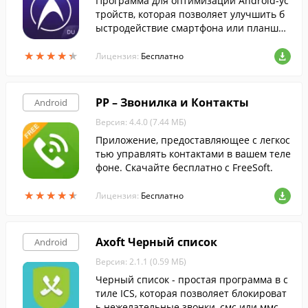
Программа для оптимизации Android-ус
тройств, которая позволяет улучшить б
ыстродействие смартфона или планшет
а до 60%.
★
★
★
★
★
★
★
★
★
★
Лицензия:
Бесплатно
PP – Звонилка и Контакты
Android
Версия: 4.4.0 (7.44 МБ)
Приложение, предоставляющее с легкос
тью управлять контактами в вашем теле
фоне. Скачайте бесплатно с FreeSoft.
★
★
★
★
★
★
★
★
★
★
Лицензия:
Бесплатно
Axoft Черный список
Android
Версия: 2.1.1 (0.59 МБ)
Черный список - простая программа в с
тиле ICS, которая позволяет блокироват
ь нежелательные звонки, смс или ммс.