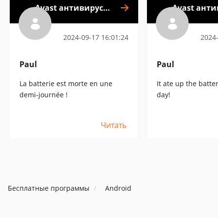
Avast антивирус &
Avast анти
Безопасность
Безоп
2024-09-17 16:01:24
2024-
Paul
Paul
La batterie est morte en une
It ate up the batter
demi-journée !
day!
Читать
Бесплатные программы
Android