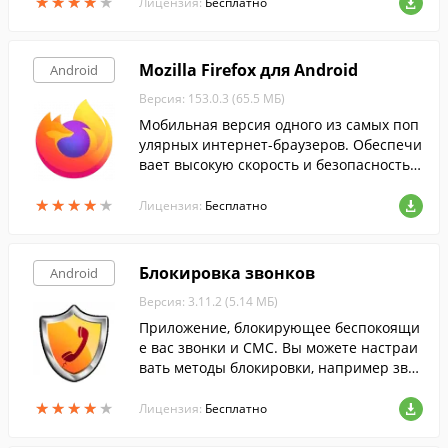
★
★
★
★
★
★
★
★
★
★
Лицензия:
Бесплатно
Mozilla Firefox для Android
Android
Версия: 153.0.3 (65.5 МБ)
Мобильная версия одного из самых поп
улярных интернет-браузеров. Обеспечи
вает высокую скорость и безопасность в
еб-серфинга, а так же поддержку HTML5
★
★
★
★
★
★
★
★
★
★
и онлайн видео.
Лицензия:
Бесплатно
Блокировка звонков
Android
Версия: 3.11.2 (5.14 МБ)
Приложение, блокирующее беспокоящи
е вас звонки и СМС. Вы можете настраи
вать методы блокировки, например зво
нки или СМС с одного номера. Это прил
★
★
★
★
★
★
★
★
★
★
ожение поможет вам элегантно избежат
Лицензия:
Бесплатно
ь нежелательных звонков и СМС, когда в
ы на работе, встрече, ведёте машину ил