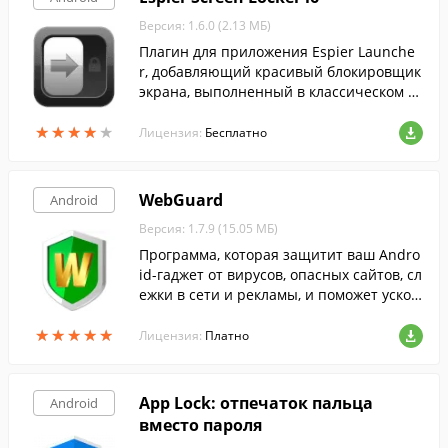
Версия: 1.6.0 (2.13 МБ)
Плагин для приложения Espier Launche
r, добавляющий красивый блокировщик
экрана, выполненный в классическом A
pple-стиле.
★
★
★
★
★
★
★
★
★
★
Лицензия:
Бесплатно
WebGuard
Android
Версия: 1.7.9 (15.05 МБ)
Программа, которая защитит ваш Andro
id-гаджет от вирусов, опасных сайтов, сл
ежки в сети и рекламы, и поможет ускор
ить скорость загрузки страниц в Интерн
★
★
★
★
★
★
★
★
★
★
ете и обеспечить анонимность в сети.
Лицензия:
Платно
App Lock: отпечаток пальца
Android
вместо пароля