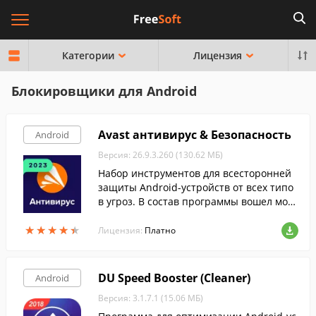
Категории
Лицензия
Блокировщики для Android
Avast антивирус & Безопасность
Android
Версия: 26.9.3.260 (130.62 МБ)
Набор инструментов для всесторонней
защиты Android-устройств от всех типо
в угроз. В состав программы вошел мощ
ный антивирус, анти-вор, советник по б
★
★
★
★
★
★
★
★
★
★
езопасности, а также многое другое.
Лицензия:
Платно
DU Speed Booster (Cleaner)
Android
Версия: 3.1.7.1 (15.06 МБ)