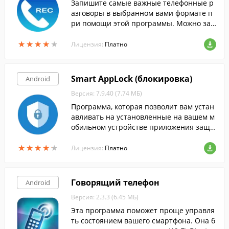
Запишите самые важные телефонные р
азговоры в выбранном вами формате п
ри помощи этой программы. Можно зад
авать правила автоматической очистки
★
★
★
★
★
★
★
★
★
★
записей и изменять качество записи.
Лицензия:
Платно
Smart AppLock (блокировка)
Android
Версия: 7.9.40 (7.74 МБ)
Программа, которая позволит вам устан
авливать на установленные на вашем м
обильном устройстве приложения защи
ту паролем либо рисунком.
★
★
★
★
★
★
★
★
★
★
Лицензия:
Платно
Говорящий телефон
Android
Версия: 2.3.3 (6.45 МБ)
Эта программа поможет проще управля
ть состоянием вашего смартфона. Она б