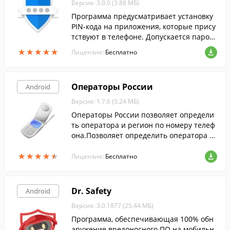
Версия: 3.0.0 (3.88 МБ)
Программа предусматривает установку
PIN-кода на приложения, которые прису
тствуют в телефоне. Допускается парол
ь в виде рисунка, отпечатка пальца, фра
★
★
★
★
★
★
★
★
★
★
Лицензия:
Бесплатно
зы, жеста.
Операторы России
Android
Версия: 1.7.6 (0.24 МБ)
Операторы России позволяет определи
ть оператора и регион по номеру телеф
она.Позволяет определить оператора п
о номеру телефона для России и Украин
★
★
★
★
★
★
★
★
★
★
ы.
Лицензия:
Бесплатно
Dr. Safety
Android
Версия: 3.0.1877 (25.44 МБ)
Программа, обеспечивающая 100% обн
аружение вредоносного ПО на мобильн