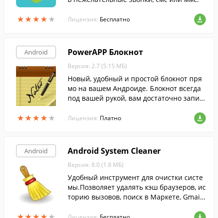
★
★
★
★
★
★
★
★
★
★
Лицензия:
Бесплатно
PowerAPP Блокнот
Android
Версия: 2.7 (5.15 МБ)
Новый, удобный и простой блокнот пря
мо на вашем Андроиде. Блокнот всегда
под вашей рукой, вам достаточно запис
ать то, что вы хотите сделать или не заб
★
★
★
★
★
★
★
★
★
★
ыть, вы можете его даже не сохранять, о
Лицензия:
Платно
н сделает это за вас.
Android System Cleaner
Android
Версия: 8.0 (1.8 МБ)
Удобный инструмент для очистки систе
мы.Позволяет удалять кэш браузеров, ис
торию вызовов, поиск в Маркете, Gmail
и многое другое.
★
★
★
★
★
★
★
★
★
★
Лицензия:
Бесплатно