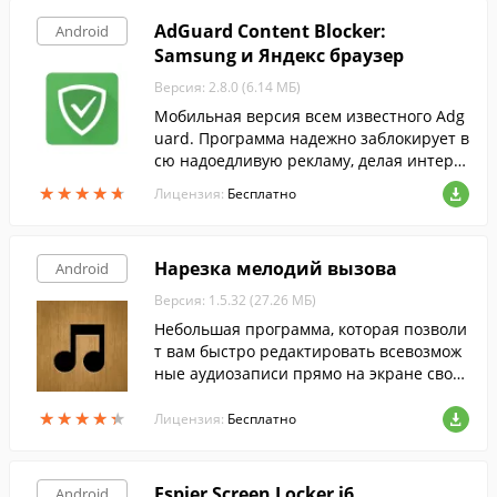
и отдыхаете.
AdGuard Content Blocker:
Android
Samsung и Яндекс браузер
Версия: 2.8.0 (6.14 МБ)
Мобильная версия всем известного Adg
uard. Программа надежно заблокирует в
сю надоедливую рекламу, делая интерн
ет-сёрфинг с вашего Android-гаджета е
★
★
★
★
★
★
★
★
★
★
Лицензия:
Бесплатно
щё приятнее.
Нарезка мелодий вызова
Android
Версия: 1.5.32 (27.26 МБ)
Небольшая программа, которая позволи
т вам быстро редактировать всевозмож
ные аудиозаписи прямо на экране своег
о мобильного устройства.
★
★
★
★
★
★
★
★
★
★
Лицензия:
Бесплатно
Espier Screen Locker i6
Android