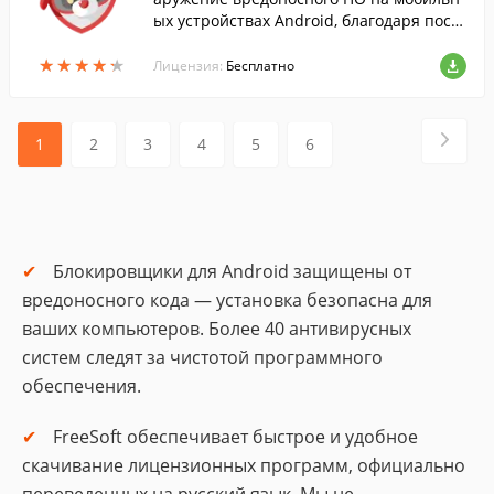
ых устройствах Android, благодаря пост
оянно обновляемой системе защиты да
★
★
★
★
★
★
★
★
★
★
нных, основанной на облачных технолог
Лицензия:
Бесплатно
иях.
1
2
3
4
5
6
Блокировщики для Android защищены от
вредоносного кода — установка безопасна для
ваших компьютеров. Более 40 антивирусных
систем следят за чистотой программного
обеспечения.
FreeSoft обеспечивает быстрое и удобное
скачивание лицензионных программ, официально