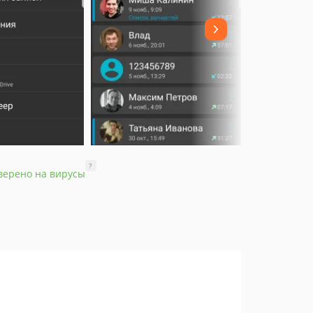
?
верено на вирусы