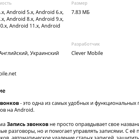
мость
Размер
.x, Android 5.x, Android 6.x,
7.83 МБ
.x, Android 8.x, Android 9.x,
0.x, Android 11.x, Android
Разработчик
 Английский, Украинский
Clever Mobile
ile.net
ие
звонков
- это одна из самых удобных и функциональных
ов на Android.
мма
Запись звонков
не просто оправдывает свое названи
ые разговоры, но и помогает управлять записями. С её
нков, автоматическое удаление старых записей, защитить