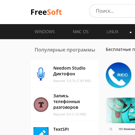
WINDOWS
MAC OS
LINUX
Популярные программы
Бесплатные 
Needom Studio
Диктофон
Версия: 3.4.76 (7.83 МБ)
Запись
телефонных
разговоров
Версия: 8.6 (1.53 МБ)
TextSPI