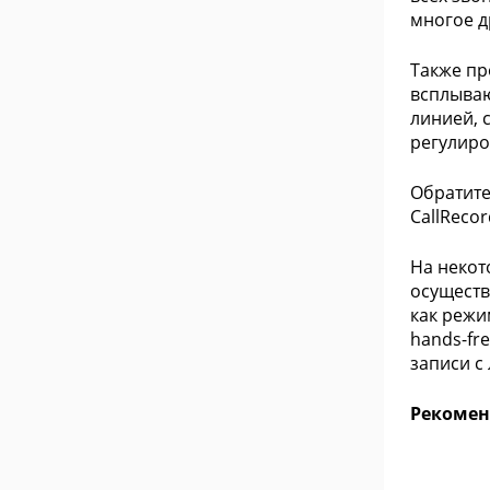
многое д
Также пр
всплываю
линией, 
регулиро
Обратите
CallReco
На некот
осуществ
как режи
hands-fr
записи с
Рекомен