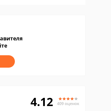
тавителя
йте
4.12
409 оценок