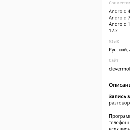
Совмести
Android 4
Android 7
Android 1
12.x
Язык
Русский,
Сайт
clevermob
Описан
Запись 
разговор
Програ
телефонн
всех зво