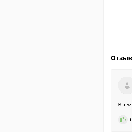
Отзы
В чём