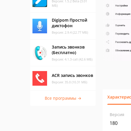
Версия: 1.5.2 Beta (3.01
МБ)
Digipom Простой
диктофон
Версия: 2.9.4 (22.77 МБ)
Запись звонков
(Бесплатно)
Версия: 4.1.3-call (42.6 МБ)
ACR запись звонков
Версия: 35.0 (10.31 МБ)
Характери
Все программы →
Версия
180