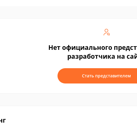
Нет официального предс
разработчика на са
Стать представителем
нг