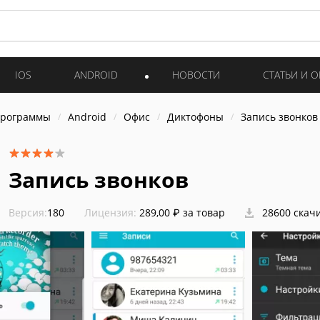
IOS
ANDROID
НОВОСТИ
СТАТЬИ И 
программы
Android
Офис
Диктофоны
Запись звонков
Запись звонков
Версия:
180
Лицензия:
289,00 ₽ за товар
28600 скач