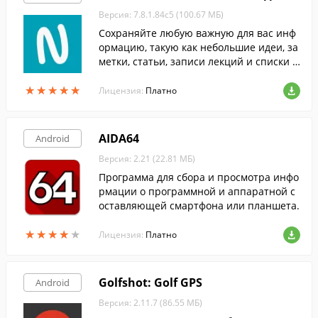
Версия: 7.8.1.84c5 (100.67 МБ)
Сохраняйте любую важную для вас инф
ормацию, такую как небольшие идеи, за
метки, статьи, записи лекций и списки з
адач прямо на своем Android-устройств
★
★
★
★
★
★
★
★
★
★
е, при помощи данной программы.
Лицензия:
Платно
AIDA64
Android
Версия: 2.21 (22.81 МБ)
Программа для сбора и просмотра инфо
рмации о программной и аппаратной с
оставляющей смартфона или планшета.
★
★
★
★
★
★
★
★
★
★
Лицензия:
Платно
Golfshot: Golf GPS
Android
Версия: 2.11.7 (86.55 МБ)