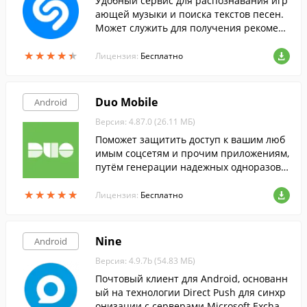
Удобный сервис для распознавания игр
ающей музыки и поиска текстов песен.
Может служить для получения рекоменд
аций, основанных на истории запросов
★
★
★
★
★
★
★
★
★
★
в Shazam и поиска новых музыкальных
Лицензия:
Бесплатно
треков.
Duo Mobile
Android
Версия: 4.87.0 (26.11 МБ)
Поможет защитить доступ к вашим люб
имым соцсетям и прочим приложениям,
путём генерации надежных одноразовы
х паролей.
★
★
★
★
★
★
★
★
★
★
Лицензия:
Бесплатно
Nine
Android
Версия: 4.9.7b (54.83 МБ)
Почтовый клиент для Android, основанн
ый на технологии Direct Push для синхр
онизации с серверами Microsoft Exchan