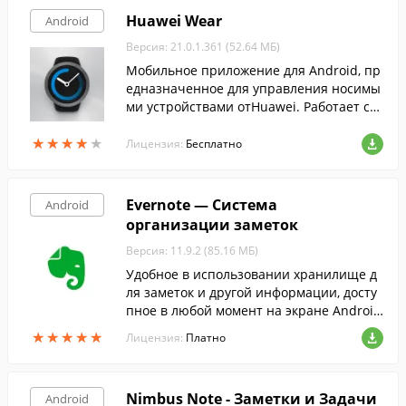
Huawei Wear
Android
Версия: 21.0.1.361 (52.64 МБ)
Мобильное приложение для Android, пр
едназначенное для управления носимы
ми устройствами отHuawei. Работает сH
UAWEI WATCH, HUAWEI FIT и HUAWEI Talk
★
★
★
★
★
★
★
★
★
★
band.
Лицензия:
Бесплатно
Evernote — Система
Android
организации заметок
Версия: 11.9.2 (85.16 МБ)
Удобное в использовании хранилище д
ля заметок и другой информации, досту
пное в любой момент на экране Android
-гаджета. Программа подойдет для испо
★
★
★
★
★
★
★
★
★
★
Лицензия:
Платно
льзования в личных целях и для бизнес
а.
Nimbus Note - Заметки и Задачи
Android