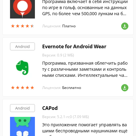
Программа включает в себя инструкции
по игре в гольф, основанные на данных
GPS, по более чем 500,000 лункам на бол
ее чем 40,000 полях для гольфа со всего
★
★
★
★
★
★
★
★
★
★
мира.
Лицензия:
Платно
Evernote for Android Wear
Android
Версия: 0.9 (2 МБ)
Программа, призванная облегчить рабо
ту с различными заметками и контроль
ными списками. Интеллектуальные час
ы под управлением Android избавят вас
★
★
★
★
★
★
★
★
★
★
от необходимости доставать смартфон и
Лицензия:
Бесплатно
з кармана.
CAPod
Android
Версия: 5.2.1-rc0 (7.09 МБ)
Это приложение помогает управлять ва
шими беспроводными наушниками ещё