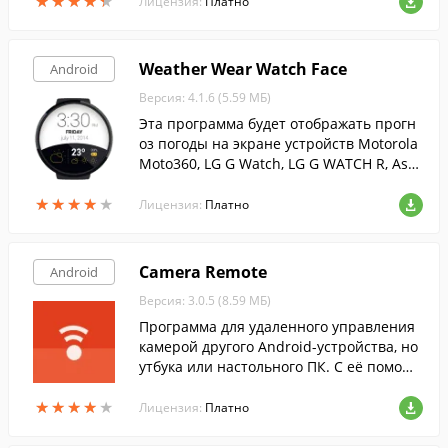
★
★
★
★
★
★
★
★
★
★
Лицензия:
Платно
Weather Wear Watch Face
Android
Версия: 4.1.6 (5.59 МБ)
Эта программа будет отображать прогн
оз погоды на экране устройств Motorola
Moto360, LG G Watch, LG G WATCH R, Asu
s ZenWatch, Sony SmartWatch 3, Samsung
★
★
★
★
★
★
★
★
★
★
Gear LIVE.
Лицензия:
Платно
Camera Remote
Android
Версия: 3.0.5 (8.59 МБ)
Программа для удаленного управления
камерой другого Android-устройства, но
утбука или настольного ПК. С её помощь
ю, вы не только сможете просматривать
★
★
★
★
★
★
★
★
★
★
изображение с камер, но и удаленно осу
Лицензия:
Платно
ществлять фото и видео съёмку.