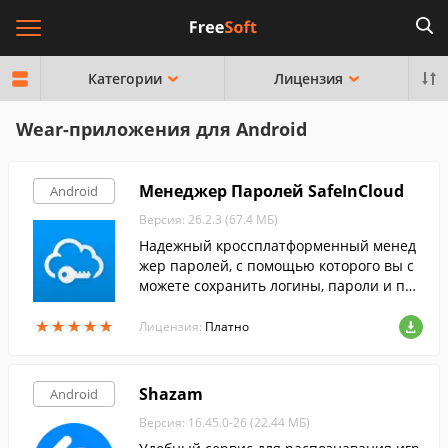
Категории
Лицензия
Wear-приложения для Android
Менеджер Паролей SafeInCloud
Android
Версия: 26.2.3 (67.4 МБ)
Надежный кроссплатформенный менед
жер паролей, с помощью которого вы с
можете сохранить логины, пароли и про
чую личную информацию в безопасной
★
★
★
★
★
★
★
★
★
★
зашифрованной базе данных.
Лицензия:
Платно
Shazam
Android
Версия: 16.45.0-26 (22.44 МБ)