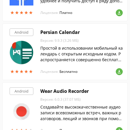
удобнее и получить доступ к ряду допол
нительных возможностей при использо
★
★
★
★
★
★
★
★
★
★
вании AirPods и Beats.
Лицензия:
Платно
Persian Calendar
Android
Версия: 9.9.3 (3.26 МБ)
Простой в использовании мобильный ка
лендарь с открытым исходным кодом. Р
аспространяется совершенно бесплатн
о и не содержит рекламы.
★
★
★
★
★
★
★
★
★
★
Лицензия:
Бесплатно
Wear Audio Recorder
Android
Версия: 6.0.3 (37.07 МБ)
Создавайте высококачественные аудио
записи всевозможных встреч, важных р
азговоров, лекций и звонков при помощ
и своего мобильного устройства.