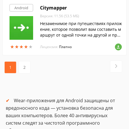
Citymapper
Android
Версия: 11.56 (53.5 МБ)
Незаменимое при путешествиях прилож
ение, которое позволит вам составить м
аршрут от одной точки на другой и пред
ложит наиболее подходящий транспорт
★
★
★
★
★
★
★
★
★
★
для этого.
Лицензия:
Платно
1
2
Wear-приложения для Android защищены от
вредоносного кода — установка безопасна для
ваших компьютеров. Более 40 антивирусных
систем следят за чистотой программного