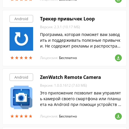
Трекер привычек Loop
Android
Версия: 2.3.1 (10.17 МБ)
Программа, которая поможет вам завод
ить и поддерживать полезные привычк
и. Не содержит рекламы и распростран
яется совершенно бесплатно.
★
★
★
★
★
★
★
★
★
★
Лицензия:
Бесплатно
ZenWatch Remote Camera
Android
Версия: 1.0.0.1612 (7.63 МБ)
Это приложение позволит вам управлят
ь камерой своего смартфона или планш
ета на Android при помощи устройств A
SUS ZenWatch или других устройств And
★
★
★
★
★
★
★
★
★
★
roid Wear.
Лицензия:
Бесплатно