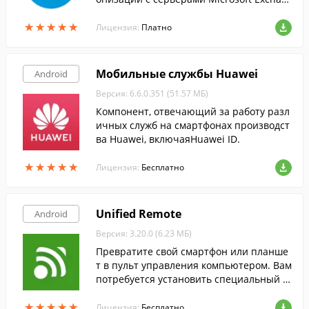
ge Server c использованием Microsoft Ex
★
★
★
★
★
★
★
★
★
★
change ActiveSync.
Лицензия:
Платно
Мобильные службы Huawei
Android
Версия: 6.6.0.351 (51.57 МБ)
Компонент, отвечающий за работу разл
ичных служб на смартфонах производст
ва Huawei, включаяHuawei ID.
★
★
★
★
★
★
★
★
★
★
Лицензия:
Бесплатно
Unified Remote
Android
Версия: 3.20.0 (6.23 МБ)
Превратите свой смартфон или планше
т в пульт управления компьютером. Вам
потребуется установить специальный с
ервер на нужный компьютер и подключ
★
★
★
★
★
★
★
★
★
★
иться к нему по Bluetooth или WiFi.
Лицензия:
Бесплатно