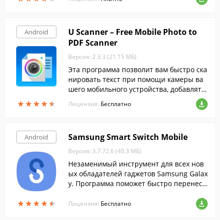
U Scanner – Free Mobile Photo to
Android
PDF Scanner
Версия: 2.3.3 (21.15 МБ)
Эта программа позволит вам быстро ска
нировать текст при помощи камеры ва
шего мобильного устройства, добавлять
свои заметки или рисунки, а затем сохр
★
★
★
★
★
★
★
★
★
★
Лицензия:
Бесплатно
анять их в формате PDF.
Samsung Smart Switch Mobile
Android
Версия: 3.7.72.6 (40.3 МБ)
Незаменимый инструмент для всех нов
ых обладателей гаджетов Samsung Galax
y. Программа поможет быстро перенест
и нужные данные с вашего старого смар
★
★
★
★
★
★
★
★
★
★
тфона на новый.
Лицензия:
Бесплатно