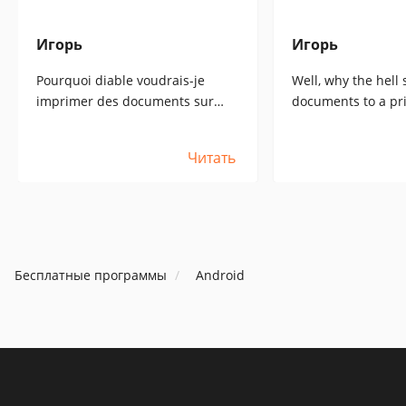
Игорь
Игорь
Pourquoi diable voudrais-je
Well, why the hell 
imprimer des documents sur
documents to a pr
une imprimante située n'importe
anywhere in the wo
où dans le monde, comme le
software commercia
Читать
vantent les publicités des
need to take an uSb
programmes ? Je dois prendre
into the tablet an
un câble uSb, le brancher sur
print - dumb and s
une tablette et une imprimante
understand in this
et l'imprimer - simple et stupide,
superandroid is no
mais si je comprends bien, dans
I have to specifical
Бесплатные программы
Android
ce cas, le superandroid n'est pas
with winds.
du tout un ami et je dois acheter
une tablette avec des vents.