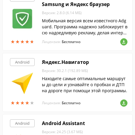
Samsung и Яндекс браузер
Версия: 2.8.0 (6.14 МБ)
Мобильная версия всем известного Adg
uard. Программа надежно заблокирует в
сю надоедливую рекламу, делая интерн
ет-сёрфинг с вашего Android-гаджета е
★
★
★
★
★
★
★
★
★
★
Лицензия:
Бесплатно
щё приятнее.
Яндекс.Навигатор
Android
Версия: 30.2.1 (192.89 МБ)
Находите самые оптимальные маршрут
ы до цели и узнавайте о пробках и ДТП
на дороге при помощи этой программы.
★
★
★
★
★
★
★
★
★
★
Лицензия:
Бесплатно
Android Assistant
Android
Версия: 24.25 (3.67 МБ)