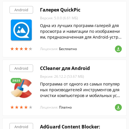
Галерея QuickPic
Android
Версия: 5.0.0 (6.61 МБ)
Одна из лучших программ-галерей для
просмотра и навигации по изображени
ям, предназначенная для Android-устро
йств.
★
★
★
★
★
★
★
★
★
★
Лицензия:
Бесплатно
CCleaner для Android
Android
Версия: 26.12.2 (53.67 МБ)
Программа от одного из самых популяр
ных производителей инструментов для
очистки компьютеров и мобильных устр
ойств от всевозможного мусора.
★
★
★
★
★
★
★
★
★
★
Лицензия:
Платно
AdGuard Content Blocker:
Android