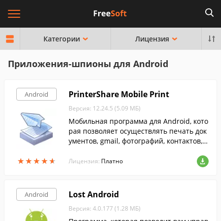
Категории
Лицензия
Приложения-шпионы для Android
PrinterShare Mobile Print
Android
Версия: 12.24.5 (5.09 МБ)
Мобильная программа для Android, кото
рая позволяет осуществлять печать док
ументов, gmail, фотографий, контактов, s
ms/mms и др. прямо с телефона.
★
★
★
★
★
★
★
★
★
★
Лицензия:
Платно
Lost Android
Android
Версия: 4.0.177 (1.28 МБ)