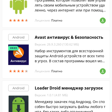
Программа, которая позволит вам управ
лять своим мобильным устройством уда
ленно, через интернет или при помощи
SMS.
★
★
★
★
★
★
★
★
★
★
Лицензия:
Платно
Avast антивирус & Безопасность
Android
Версия: 26.9.3.260 (130.62 МБ)
Набор инструментов для всесторонней
защиты Android-устройств от всех типо
в угроз. В состав программы вошел мощ
ный антивирус, анти-вор, советник по б
★
★
★
★
★
★
★
★
★
★
езопасности, а также многое другое.
Лицензия:
Платно
Loader Droid менеджер загрузок
Android
Версия: 1.0.1 (4.81 МБ)
Менеджер закачек под Андроид. Он спо
собен быстро загружать файлы любого т
ипа, без каких-либо ограничений.