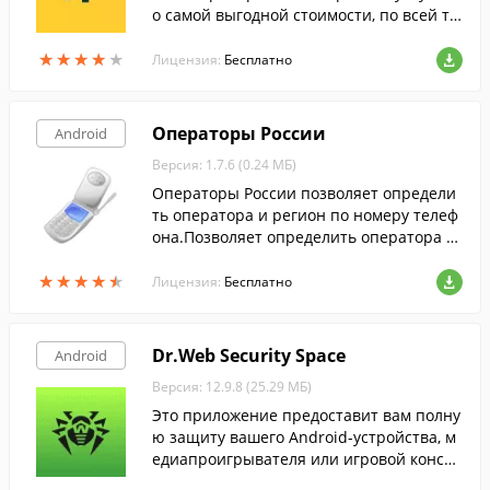
о самой выгодной стоимости, по всей те
рритории Украины.
★
★
★
★
★
★
★
★
★
★
Лицензия:
Бесплатно
Операторы России
Android
Версия: 1.7.6 (0.24 МБ)
Операторы России позволяет определи
ть оператора и регион по номеру телеф
она.Позволяет определить оператора п
о номеру телефона для России и Украин
★
★
★
★
★
★
★
★
★
★
ы.
Лицензия:
Бесплатно
Dr.Web Security Space
Android
Версия: 12.9.8 (25.29 МБ)
Это приложение предоставит вам полну
ю защиту вашего Android-устройства, м
едиапроигрывателя или игровой консол
и на платформе Android TV.