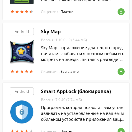
★
★
★
★
★
★
★
★
★
★
Лицензия:
Платно
Sky Map
Android
Версия: 1.10.0 - R (5.44 МБ)
Sky Map - приложение для тех, кто пред
почитает любоваться ночным небом и с
мотреть на звезды, пытаясь разглядеть
удивительные вещи.
★
★
★
★
★
★
★
★
★
★
Лицензия:
Бесплатно
Smart AppLock (блокировка)
Android
Версия: 7.9.40 (7.74 МБ)
Программа, которая позволит вам устан
авливать на установленные на вашем м
обильном устройстве приложения защи
ту паролем либо рисунком.
★
★
★
★
★
★
★
★
★
★
Лицензия:
Платно