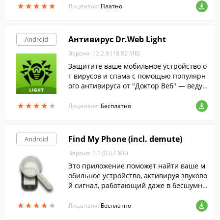
★
★
★
★
★
★
★
★
★
★
Лицензия:
Платно
Антивирус Dr.Web Light
Android
Версия: 12.2.9 (18.82 МБ)
Защитите ваше мобильное устройство о
т вирусов и спама с помощью популярн
ого антивируса от "Доктор Веб" — веду
щего российского разработчика средств
★
★
★
★
★
★
★
★
★
★
информационной безопасности.
Лицензия:
Бесплатно
Find My Phone (incl. demute)
Android
Версия: 1.1 (0.07 МБ)
Это приложение поможет найти ваше м
обильное устройство, активируя звуково
й сигнал, работающий даже в бесшумно
м режиме.
★
★
★
★
★
★
★
★
★
★
Лицензия:
Бесплатно