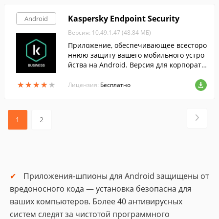
Kaspersky Endpoint Security
Android
Версия: 10.49.1.47 (48.84 МБ)
Приложение, обеспечивающее всесторо
ннюю защиту вашего мобильного устро
йства на Android. Версия для корпорати
вных пользователей.
★
★
★
★
★
★
★
★
★
★
Лицензия:
Бесплатно
1
2
Приложения-шпионы для Android защищены от
вредоносного кода — установка безопасна для
ваших компьютеров. Более 40 антивирусных
систем следят за чистотой программного