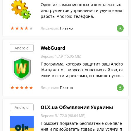
Один из самых мощных и комплексных
инструментов управления и улучшения
работы Android телефона.
★
★
★
★
★
★
★
★
★
★
Лицензия:
Платно
WebGuard
Android
Версия: 1.7.9 (15.05 МБ)
Программа, которая защитит ваш Andro
id-гаджет от вирусов, опасных сайтов, сл
ежки в сети и рекламы, и поможет ускор
ить скорость загрузки страниц в Интерн
★
★
★
★
★
★
★
★
★
★
ете и обеспечить анонимность в сети.
Лицензия:
Платно
OLX.ua Объявления Украины
Android
Версия: 5.172.0 (98.64 МБ)
Поможет подавать бесплатные объявле
ния и приобретать товары или услуги п