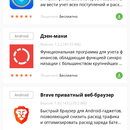
ам вести учет всех поступлений и расхо
дов финансов.
★
★
★
★
★
★
★
★
★
★
Лицензия:
Бесплатно
Дзен-мани
Android
Версия: 7.2.2 (45.55 МБ)
Функциональная программа для учета ф
инансов, обладающая функцией синхро
низации с большинством крупнейших б
анков России, Украины, Беларуси и Каза
★
★
★
★
★
★
★
★
★
★
хстана.
Лицензия:
Бесплатно
Brave приватный веб-браузер
Android
Версия: 1.92.143 (239.2 МБ)
Быстрый браузер для Android-гаджетов,
позволяющий снизить расход трафика
и оптимизировать расход заряда батере
и, благодаря встроенному Adblock.