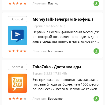
★
★
★
★
★
★
★
★
★
★
Лицензия:
Платно
MoneyTalk-Телеграм (неофиц.)
Android
Версия: 1.0.6 (27.53 МБ)
Первый в России финансовый мессендж
ер, который позволяет переводить дене
жные средства прямо в чате, основанны
й на Telegram.
★
★
★
★
★
★
★
★
★
★
Лицензия:
Бесплатно
ZakaZaka - Доставка еды
Android
Версия: 3.3.13 (47.38 МБ)
Это приложение позволит вам заказать
готовые блюда из более, чем 1000 ресто
ранов России, всего в несколько кликов.
★
★
★
★
★
★
★
★
★
★
Лицензия:
Бесплатно