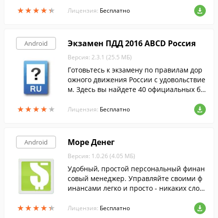
ть машину со своего гаджета и оплатить
★
★
★
★
★
★
★
★
★
★
поездку наличными или с банковской ка
Лицензия:
Бесплатно
рты.
Экзамен ПДД 2016 ABCD Россия
Android
Версия: 2.3.1 (25.5 МБ)
Готовьтесь к экзамену по правилам дор
ожного движения России с удовольствие
м. Здесь вы найдете 40 официальных би
летов со всеми последними изменениям
★
★
★
★
★
★
★
★
★
★
и для категорий A,B,C и D.
Лицензия:
Бесплатно
Море Денег
Android
Версия: 1.0.26 (4.05 МБ)
Удобный, простой персональный финан
совый менеджер. Управляйте своими ф
инансами легко и просто - никаких слож
ных настроек.
★
★
★
★
★
★
★
★
★
★
Лицензия:
Бесплатно