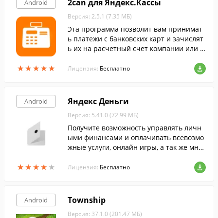
2can для Яндекс.Кассы
Android
Версия: 2.5.1 (7.35 МБ)
Эта программа позволит вам принимат
ь платежи с банковских карт и зачислят
ь их на расчетный счет компании или н
а личный счет в системе Яндекс.Деньги.
★
★
★
★
★
★
★
★
★
★
Лицензия:
Бесплатно
Яндекс Деньги
Android
Версия: 5.41.0 (72.99 МБ)
Получите возможность управлять личн
ыми финансами и оплачивать всевозмо
жные услуги, онлайн игры, а так же мног
ое другое при помощи этой программы.
★
★
★
★
★
★
★
★
★
★
Лицензия:
Бесплатно
Township
Android
Версия: 37.1.0 (201.47 МБ)