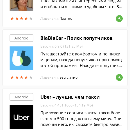
т познакомиться с интересными людьм
и и общаться с ними в удобном чате. Зн
акомиться и делиться фотографиями с н
★
★
★
★
★
★
★
★
★
★
овыми знакомыми еще не было так про
Лицензия:
Платно
сто. Фотострана поможет найти взаимну
ю симпатию и приятно провести время.
BlaBlaCar - Поиск попутчиков
Android
Версия: 6.9.0 (131.85 МБ)
Путешествуйте с комфортом и по низки
м ценам, находя попутчиков при помощ
и этой программы. Находите попутчико
в и разделяйте затраты на топливо.
★
★
★
★
★
★
★
★
★
★
Лицензия:
Бесплатно
Uber – лучше, чем такси
Android
Версия: 4.451.1000 (134.19 МБ)
Приложение сервиса заказа такси боле
е, чем в 500 городах по всему миру. При
помощи него, вы сможете быстро вызва