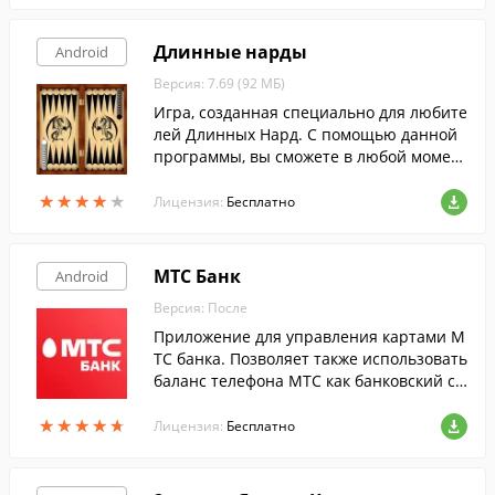
Длинные нарды
Android
Версия: 7.69 (92 МБ)
Игра, созданная специально для любите
лей Длинных Нард. С помощью данной
программы, вы сможете в любой момен
т играть в свою любимую игру, прямо н
★
★
★
★
★
★
★
★
★
★
а экране своего Android-устройства.
Лицензия:
Бесплатно
МТС Банк
Android
Версия: После
Приложение для управления картами М
ТС банка. Позволяет также использовать
баланс телефона МТС как банковский сч
ёт.
★
★
★
★
★
★
★
★
★
★
Лицензия:
Бесплатно