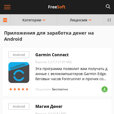
Категории
Лицензия
Приложения для заработка денег на
Android
Garmin Connect
Android
Версия: 5.27 (137.85 МБ)
Эта программа позволит вам получать д
анные с велокомпьютеров Garmin Edge,
беговых часов Forerunner и прочих сов
местимых с Garmin устройств, на своем
★
★
★
★
★
★
★
★
★
★
смартфоне или планшете.
Лицензия:
Бесплатно
Магия Денег
Android
Версия: 3.0 (0.82 МБ)