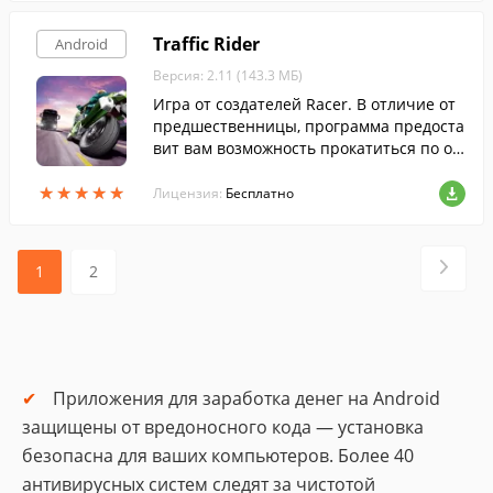
Traffic Rider
Android
Версия: 2.11 (143.3 МБ)
Игра от создателей Racer. В отличие от
предшественницы, программа предоста
вит вам возможность прокатиться по ож
ивленным дорогам на мотоцикле с видо
★
★
★
★
★
★
★
★
★
★
м от первого лица.
Лицензия:
Бесплатно
1
2
Приложения для заработка денег на Android
защищены от вредоносного кода — установка
безопасна для ваших компьютеров. Более 40
антивирусных систем следят за чистотой