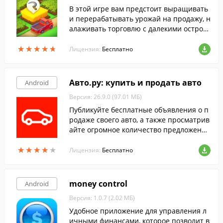
В этой игре вам предстоит выращивать
и перерабатывать урожай на продажу, н
алаживать торговлю с далекими остров
ами и построить город своей мечты.
★
★
★
★
★
★
★
★
★
★
Лицензия:
Бесплатно
Авто.ру: купить и продать авто
Android
Версия: 26.9.0 (97.01 МБ)
Публикуйте бесплатные объявления о п
родаже своего авто, а также просматрив
айте огромное количество предложений
о продаже транспортных средств.
★
★
★
★
★
★
★
★
★
★
Лицензия:
Бесплатно
money control
Android
Версия: 1.0.7 (2.02 МБ)
Удобное приложение для управления л
ичными финансами, которое позволит в