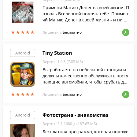
Примени Магию Денег в своей жизни. П
озволь Вселенной помочь тебе. Примен
яй Магию Денег в своей жизни - и ни в
чем себе не отказывай.
★
★
★
★
★
★
★
★
★
★
Лицензия:
Бесплатно
Tiny Station
Android
Версия: 1.0.8 (7.85 МБ)
Вы работаете на небольшой станции и
должны качественно обслуживать посту
пающие автомобили, чтобы срубать ден
ьги.
★
★
★
★
★
★
★
★
★
★
Лицензия:
Бесплатно
Фотострана - знакомства
Android
Версия: 3.1.1680-g (187.65 МБ)
Бесплатная программа, которая поможе