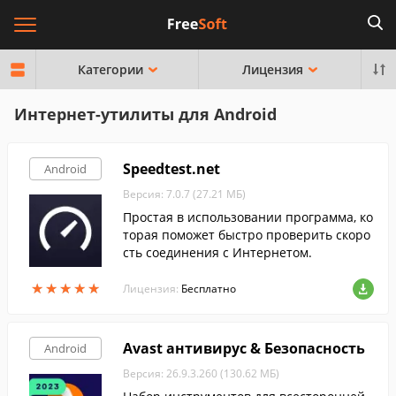
Категории
Лицензия
Интернет-утилиты для Android
Speedtest.net
Android
Версия: 7.0.7 (27.21 МБ)
Простая в использовании программа, ко
торая поможет быстро проверить скоро
сть соединения с Интернетом.
★
★
★
★
★
★
★
★
★
★
Лицензия:
Бесплатно
Avast антивирус & Безопасность
Android
Версия: 26.9.3.260 (130.62 МБ)