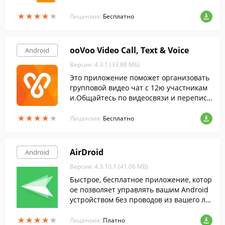
я, размещенные в виде *.apk-файлов на
★
★
★
★
★
★
★
★
★
★
вашей SD-карте.
Лицензия:
Бесплатно
ooVoo Video Call, Text & Voice
Android
Версия: 4.3.1 (33.88 МБ)
Это приложение поможет организовать
групповой видео чат с 12ю участникам
и.Общайтесь по видеосвязи и переписы
вайтесь с друзьями с сайта Facebook.
★
★
★
★
★
★
★
★
★
★
Лицензия:
Бесплатно
AirDroid
Android
Версия: 4.3.10.1 (41.06 МБ)
Быстрое, бесплатное приложение, котор
ое позволяет управлять вашим Android
устройством без проводов из вашего лю
бимого браузера.
★
★
★
★
★
★
★
★
★
★
Лицензия:
Платно