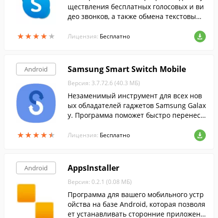
ществления бесплатных голосовых и ви
део звонков, а также обмена текстовыми
сообщениями.
★
★
★
★
★
★
★
★
★
★
Лицензия:
Бесплатно
Samsung Smart Switch Mobile
Android
Версия: 3.7.72.6 (40.3 МБ)
Незаменимый инструмент для всех нов
ых обладателей гаджетов Samsung Galax
y. Программа поможет быстро перенест
и нужные данные с вашего старого смар
★
★
★
★
★
★
★
★
★
★
тфона на новый.
Лицензия:
Бесплатно
AppsInstaller
Android
Версия: 0.2.1 (0.08 МБ)
Программа для вашего мобильного устр
ойства на базе Android, которая позволя
ет устанавливать сторонние приложени