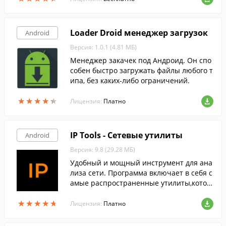
Loader Droid менеджер загрузок
Android
Версия: 1.0.1 (4.81 МБ)
Менеджер закачек под Андроид. Он спо
собен быстро загружать файлы любого т
ипа, без каких-либо ограничений.
★
★
★
★
★
★
★
★
★
★
Лицензия:
Платно
IP Tools - Сетевые утилиты
Android
Версия: 9.8 (29.28 МБ)
Удобный и мощный инструмент для ана
лиза сети. Программа включает в себя с
амые распространенные утилиты,котор
ые вы можете встретить в Windows и Li
★
★
★
★
★
★
★
★
★
★
nux.
Лицензия:
Платно