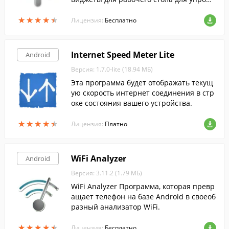
ения доступа к нужной информации.
★
★
★
★
★
★
★
★
★
★
Лицензия:
Бесплатно
Internet Speed Meter Lite
Android
Версия: 1.7.0-lite (18.94 МБ)
Эта программа будет отображать текущ
ую скорость интернет соединения в стр
оке состояния вашего устройства.
★
★
★
★
★
★
★
★
★
★
Лицензия:
Платно
WiFi Analyzer
Android
Версия: 3.11.2 (1.79 МБ)
WiFi Analyzer Программа, которая превр
ащает телефон на базе Android в своеоб
разный анализатор WiFi.
★
★
★
★
★
★
★
★
★
★
Лицензия:
Бесплатно