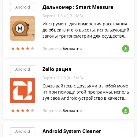
Дальномер : Smart Measure
Android
Версия: 1.8.4 (13.1 МБ)
Инструмент для измерения расстояния
до объекта и его высоты, использующий
законы тригонометрии для осуществлен
ия измерений. Для произведения расче
★
★
★
★
★
★
★
★
★
★
та с помощью программы, просто напра
Лицензия:
Бесплатно
вьте на желаемый объект камеру своего
смартфона или планшета.
Zello рация
Android
Версия: 7.9.0 (61.3 МБ)
Связывайтесь с друзьями в любой моме
нт при помощи этой программы, исполь
зуя своё Android-устройство в качестве
рации.
★
★
★
★
★
★
★
★
★
★
Лицензия:
Бесплатно
Android System Cleaner
Android