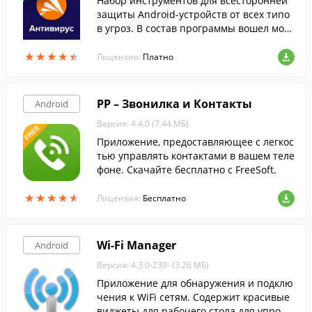
Набор инструментов для всесторонней
защиты Android-устройств от всех типо
в угроз. В состав программы вошел мощ
ный антивирус, анти-вор, советник по б
★
★
★
★
★
★
★
★
★
★
езопасности, а также многое другое.
Лицензия:
Платно
PP – Звонилка и Контакты
Android
Версия: 4.4.0 (7.44 МБ)
Приложение, предоставляющее с легкос
тью управлять контактами в вашем теле
фоне. Скачайте бесплатно с FreeSoft.
★
★
★
★
★
★
★
★
★
★
Лицензия:
Бесплатно
Wi-Fi Manager
Android
Версия: 4.3.0-230- (3.26 МБ)
Приложение для обнаружения и подклю
чения к WiFi сетям. Содержит красивые
виджеты для рабочего стола для упрощ