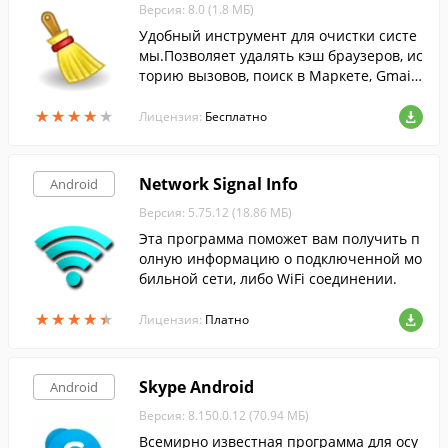
Версия: 8.0 (1.8 МБ)
Удобный инструмент для очистки систе
мы.Позволяет удалять кэш браузеров, ис
торию вызовов, поиск в Маркете, Gmail
и многое другое.
★
★
★
★
★
★
★
★
★
★
Лицензия:
Бесплатно
Network Signal Info
Android
Версия: 5.75.12 (18.86 МБ)
Эта программа поможет вам получить п
олную информацию о подключенной мо
бильной сети, либо WiFi соединении.
★
★
★
★
★
★
★
★
★
★
Лицензия:
Платно
Skype Android
Android
Версия: 8.150.0.12 (70.94 МБ)
Всемирно известная программа для осу