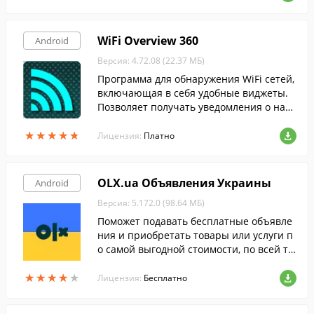
WiFi Overview 360
Android
Версия: 4.72.08 (22.37 МБ)
Программа для обнаружения WiFi сетей,
включающая в себя удобные виджеты.
Позволяет получать уведомления о нахо
ждении открытых сетей WiFi и подключ
★
★
★
★
★
★
★
★
★
★
аться к ним автоматически.
Лицензия:
Платно
OLX.ua Объявления Украины
Android
Версия: 5.172.0 (98.64 МБ)
Поможет подавать бесплатные объявле
ния и приобретать товары или услуги п
о самой выгодной стоимости, по всей те
рритории Украины.
★
★
★
★
★
★
★
★
★
★
Лицензия:
Бесплатно