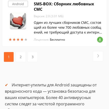
SMS-BOX: Сборник любовных
Android
СМС
Версия: 2.0 (3.01 МБ)
Один из лучших сборников СМС, состоя
щий из более чем 700 любовных сообщ
ений, не требующий доступа к интернет
у.
★
★
★
★
★
★
★
★
★
★
Лицензия:
Бесплатно
1
2
3
Интернет-утилиты для Android защищены от
вредоносного кода — установка безопасна для
ваших компьютеров. Более 40 антивирусных
систем следят за чистотой программного