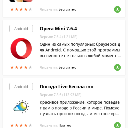
★
★
★
★
★
★
★
★
★
★
Лицензия:
Бесплатно
Opera Mini 7.6.4
Android
Версия: 7.6.4 (1.21 МБ)
Один из самых популярных браузеров д
ля Android. С помощью этой программы
вы сможете не только в любой момент п
осещать свои любимые сайты со смарт
★
★
★
★
★
★
★
★
★
★
фона или планшета.
Лицензия:
Бесплатно
Погода Live Бесплатно
Android
Версия: 7.8.6 (113.93 МБ)
Красивое приложение, которое поведае
т вам о погоде в России и мире. Поможе
т узнать прогноз погоды и местное врем
я для множества городов по всему миру.
★
★
★
★
★
★
★
★
★
★
Лицензия:
Платно