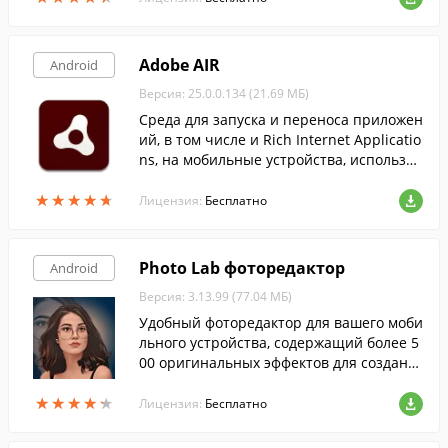
Adobe AIR
Android
Версия: 25.0.0.134 (21.69 МБ)
Среда для запуска и переноса приложен
ий, в том числе и Rich Internet Applicatio
ns, на мобильные устройства, используя
HTML/CSS, Ajax, Adobe Flash и Adobe Fle
★
★
★
★
★
★
★
★
★
★
x, разработанная компанией Adobe.
Лицензия:
Бесплатно
Photo Lab фоторедактор
Android
Версия: 3.13.99 (77.04 МБ)
Удобный фоторедактор для вашего моби
льного устройства, содержащий более 5
00 оригинальных эффектов для создани
я самых прикольных фотографий.
★
★
★
★
★
★
★
★
★
★
Лицензия:
Бесплатно