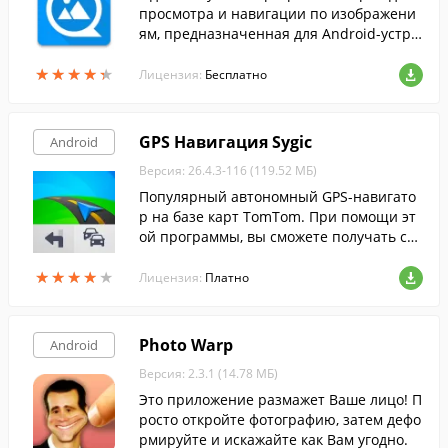
просмотра и навигации по изображени
ям, предназначенная для Android-устро
йств.
★
★
★
★
★
★
★
★
★
★
Лицензия:
Бесплатно
GPS Навигация Sygic
Android
Версия: 26.4.3-116 (119.52 МБ)
Популярный автономный GPS-навигато
р на базе карт TomTom. При помощи эт
ой программы, вы сможете получать све
дения о достопримечательностях, смож
★
★
★
★
★
★
★
★
★
★
ете строить маршруты и многое другое.
Лицензия:
Платно
Photo Warp
Android
Версия: 2.3.1 (14.78 МБ)
Это приложение размажет Ваше лицо! П
росто откройте фотографию, затем дефо
рмируйте и искажайте как Вам угодно.