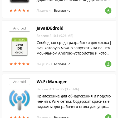
ереи из Android 2.x.
★
★
★
★
★
★
★
★
★
★
Лицензия:
Бесплатно
JavaIDEdroid
Android
Версия: 2.10.1 (9.26 МБ)
Свободная среда разработки для языка J
ava, которую можно запускать на вашем
мобильном Android-устройстве и котора
я позволяет создавать нативные прило
★
★
★
★
★
★
★
★
★
★
жения под платформу Android.
Лицензия:
Бесплатно
Wi-Fi Manager
Android
Версия: 4.3.0-230- (3.26 МБ)
Приложение для обнаружения и подклю
чения к WiFi сетям. Содержит красивые
виджеты для рабочего стола для упрощ
ения доступа к нужной информации.
★
★
★
★
★
★
★
★
★
★
Лицензия:
Бесплатно