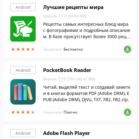
Лучшие рецепты мира
Android
Версия: 3.1.6 (24.89 МБ)
Рецепты самых интересных блюд мира
с фотографиями и подробным описание
м. В базе присутствует более 3000 реце
птов на любой вкус.
★
★
★
★
★
★
★
★
★
★
Лицензия:
Бесплатно
PocketBook Reader
Android
Версия: 5.35.259.r (40.47 МБ)
Читай, выделяй текст и создавай заметк
и в книгах форматов PDF (Adobe DRM), E
PUB (Adobe DRM), DjVu, TXT, FB2, FB2.zip.
★
★
★
★
★
★
★
★
★
★
Лицензия:
Платно
Adobe Flash Player
Android