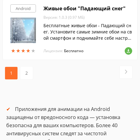
Живые обои "Падающий снег"
Android
Версия: 1.0.3 (0.97 МБ)
Бесплатные живые обои - Падающий сн
ег. Установите самые зимние обои на св
ой смартфон и поднимайте себе настро
ение, когда видите чистый и плавно пад
★
★
★
★
★
★
★
★
★
★
ающий снежок.
Лицензия:
Бесплатно
1
2
Приложения для анимации на Android
защищены от вредоносного кода — установка
безопасна для ваших компьютеров. Более 40
антивирусных систем следят за чистотой