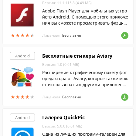
Версия: 11.1.115.8 (4.49 МБ)
Adobe Flash Player для мобильных устро
йств Android. С помощью этого приложе
ния вы сможете просматривать флэш-р
олики в интернете, а так же слушать муз
★
★
★
★
★
★
★
★
★
★
ыку и смотреть видео.
Лицензия:
Бесплатно
Бесплатные стикеры Aviary
Android
Версия: 1.0 (0.61 МБ)
Расширение к графическому пакету фот
оредактора от Aviary, которое также мож
ет использоваться другими приложения
ми, работающими по соглашению с Avia
★
★
★
★
★
★
★
★
★
★
ry.
Лицензия:
Бесплатно
Галерея QuickPic
Android
Версия: 5.0.0 (6.61 МБ)
Одна из лучших программ-галерей для