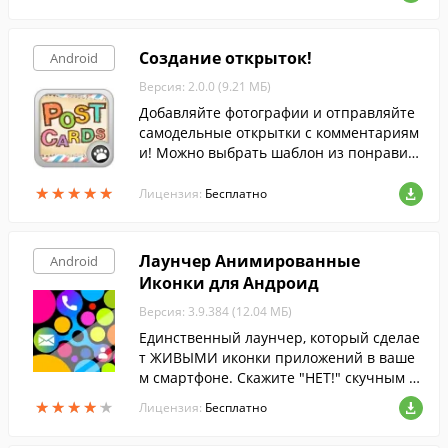
Создание открыток!
Android
Версия: 2.0.0 (9.21 МБ)
Добавляйте фотографии и отправляйте
самодельные открытки с комментариям
и! Можно выбрать шаблон из понравив
шихся и добавить в него фото и коммент
★
★
★
★
★
★
★
★
★
★
арий.
Лицензия:
Бесплатно
Лаунчер Анимированные
Android
Иконки для Андроид
Версия: 3.9.384 (12.04 МБ)
Единственный лаунчер, который сделае
т ЖИВЫМИ иконки приложений в ваше
м смартфоне. Скажите "НЕТ!" скучным и
конкам ваших любимых игр, служебных
★
★
★
★
★
★
★
★
★
★
Лицензия:
Бесплатно
программ, мессенджеров и социальных
сетей.