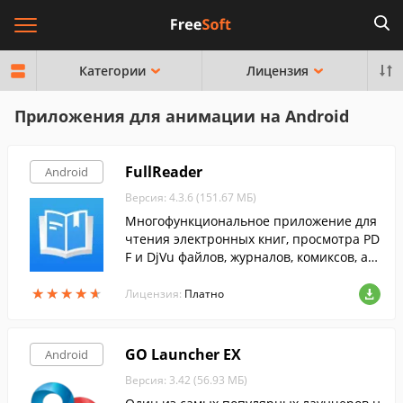
Категории
Лицензия
Приложения для анимации на Android
FullReader
Android
Версия: 4.3.6 (151.67 МБ)
Многофункциональное приложение для
чтения электронных книг, просмотра PD
F и DjVu файлов, журналов, комиксов, а т
акже прослушивания аудиокниг и работ
★
★
★
★
★
★
★
★
★
★
ы с документами.
Лицензия:
Платно
GO Launcher EX
Android
Версия: 3.42 (56.93 МБ)