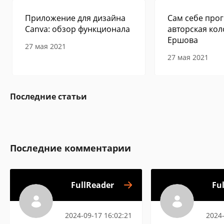
Приложение для дизайна
Сам себе прог
Canva: обзор функционала
авторская кол
Ершова
27 мая 2021
27 мая 2021
Последние статьи
Последние комментарии
FullReader
Fu
2024-09-17 16:02:21
2024-