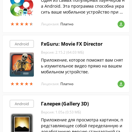
Один из самых популярных лаунчеров н
а Android. Эта программа способна укра
сить ваше мобильное устройство при по
мощи множества тем оформления,а так
★
★
★
★
★
★
★
★
★
★
же обладает поддержкой встроенного уд
Лицензия:
Платно
обного менеджера приложений.
FxGuru: Movie FX Director
Android
Версия: 2.15.2 (64.03 МБ)
Приложение, которое поможет вам снят
ь изумительное видео прямо на вашем
мобильном устройстве.
★
★
★
★
★
★
★
★
★
★
Лицензия:
Платно
Галерея (Gallery 3D)
Android
Версия: 1.05a (0.53 МБ)
Приложение для просмотра картинок, п
редставляющее собой переделанную и
доработанную версию стандартной гал