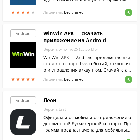
спортивных событиях и сможете сделат
★
★
★
★
★
★
★
★
★
★
ь ставки на любимые спортивные коман
Лицензия:
Бесплатно
ды.
WinWin APK — скачать
Android
приложение на Android
Версия: winwin-v25 (53.55 МБ)
WinWin APK — Android-приложение для
ставок на спорт, live-событий, казино-иг
р и управления аккаунтом. Скачайте акт
уальную версию APK для Android 5.0 и в
★
★
★
★
★
★
★
★
★
★
Лицензия:
Бесплатно
ыше.
Леон
Android
Версия: Last
Официальное мобильное приложение о
дноименной букмекерской конторы. Про
грамма предназначена для мобильных
устройств на Андроид.