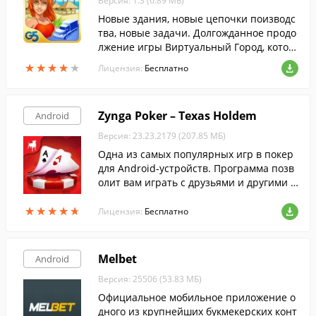
Версия: 1.3 (6.89 МБ)
Новые здания, новые цепочки поизводс
тва, новые задачи. Долгожданное продо
лжение игры Виртуальный Город, котор
ая завоевала сердца миллионов игроко
★
★
★
★
★
★
★
★
★
★
Лицензия:
Бесплатно
в!
Zynga Poker – Texas Holdem
Android
Версия: 23.23.2179 (207.85 МБ)
Одна из самых популярных игр в покер
для Android-устройств. Программа позв
олит вам играть с друзьями и другими и
гроками со всего мира.
★
★
★
★
★
★
★
★
★
★
Лицензия:
Бесплатно
Melbet
Android
Версия: 25506 (53.83 МБ)
Официальное мобильное приложение о
дного из крупнейших букмекерских конт