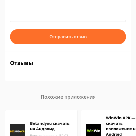
Отправить отзыв
Отзывы
Похожие приложения
WinWin APK —
Betandyou скачать
скачать
на Андроид
приложение н
Android
Версия: betandu- (52.02