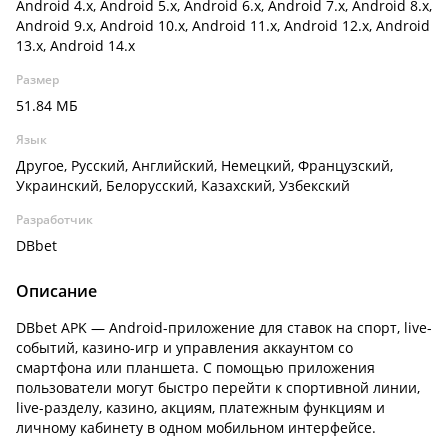
Android 4.x, Android 5.x, Android 6.x, Android 7.x, Android 8.x,
Android 9.x, Android 10.x, Android 11.x, Android 12.x, Android
13.x, Android 14.x
Размер
51.84 МБ
Язык
Другое, Русский, Английский, Немецкий, Французский,
Украинский, Белорусский, Казахский, Узбекский
Разработчик
DBbet
Описание
DBbet APK — Android-приложение для ставок на спорт, live-
событий, казино-игр и управления аккаунтом со
смартфона или планшета. С помощью приложения
пользователи могут быстро перейти к спортивной линии,
live-разделу, казино, акциям, платежным функциям и
личному кабинету в одном мобильном интерфейсе.