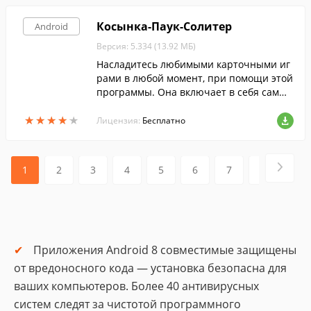
Косынка-Паук-Солитер
Android
Версия: 5.334 (13.92 МБ)
Насладитесь любимыми карточными иг
рами в любой момент, при помощи этой
программы. Она включает в себя самые
популярные пасьянсы.
★
★
★
★
★
★
★
★
★
★
Лицензия:
Бесплатно
1
2
3
4
5
6
7
8
9
Приложения Аndroid 8 совместимые защищены
от вредоносного кода — установка безопасна для
ваших компьютеров. Более 40 антивирусных
систем следят за чистотой программного