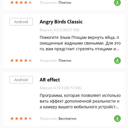
★
★
★
★
★
★
★
★
★
★
ов.
Лицензия:
Платно
Angry Birds Classic
Android
Версия: 8.0.3 (98.57 МБ)
Помогите Злым Птицам вернуть яйца, п
охищенные жадными свиньями. Для это
го, вам предстоит стрелять птицами из
рогатки, уничтожая свиней.
★
★
★
★
★
★
★
★
★
★
Лицензия:
Платно
AR effect
Android
Версия: 4.10.9 (88.72 МБ)
Программа, которая позволяет использо
вать эффект дополненной реальности н
а камеру вашего мобильного устройства
и добавлять на фотографии прикольные
★
★
★
★
★
★
★
★
★
★
объекты ещё перед съемкой.
Лицензия:
Бесплатно