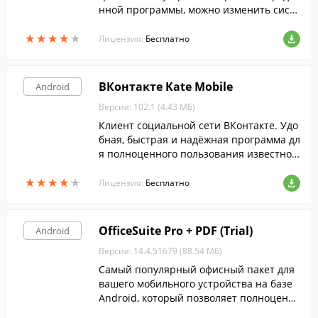
нной программы, можно изменить систе
мный язык на русский или любой друго
★
★
★
★
★
★
★
★
★
★
й, даже если в настройках устройства да
Лицензия:
Бесплатно
нный язык отсутствует.
ВКонтакте Kate Mobile
Android
Версия: 102.1 (4.43 МБ)
Клиент социальной сети ВКонтакте. Удо
бная, быстрая и надёжная программа дл
я полноценного пользования известной
социальной сетью.
★
★
★
★
★
★
★
★
★
★
Лицензия:
Бесплатно
OfficeSuite Pro + PDF (Trial)
Android
Версия: 14.4.51679 (88.54 МБ)
Самый популярный офисный пакет для
вашего мобильного устройства на базе
Android, который позволяет полноценно
просматривать, редактировать и расша