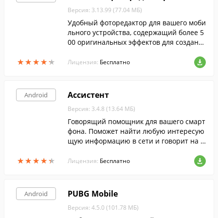
Версия: 3.13.99 (77.04 МБ)
Удобный фоторедактор для вашего моби
льного устройства, содержащий более 5
00 оригинальных эффектов для создани
я самых прикольных фотографий.
★
★
★
★
★
★
★
★
★
★
Лицензия:
Бесплатно
Ассистент
Android
Версия: 3.4.8 (13.64 МБ)
Говорящий помощник для вашего смарт
фона. Поможет найти любую интересую
щую информацию в сети и говорит на р
усском языке.
★
★
★
★
★
★
★
★
★
★
Лицензия:
Бесплатно
PUBG Mobile
Android
Версия: 4.5.0 (101.78 МБ)