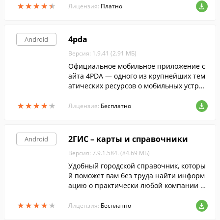
★
★
★
★
★
★
★
★
★
★
ривать документы на ходу.
Лицензия:
Платно
4pda
Android
Версия: 1.9.41 (2.91 МБ)
Официальное мобильное приложение с
айта 4PDA — одного из крупнейших тем
атических ресурсов о мобильных устрой
ствах в рунете.
★
★
★
★
★
★
★
★
★
★
Лицензия:
Бесплатно
2ГИС – карты и справочники
Android
Версия: 7.9.1.584. (84.69 МБ)
Удобный городской справочник, которы
й поможет вам без труда найти информ
ацию о практически любой компании в
ашего города и найти нужный объект на
★
★
★
★
★
★
★
★
★
★
трехмерной карте.
Лицензия:
Бесплатно