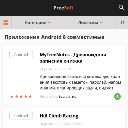
Категории
Лицензия
Приложения Аndroid 8 совместимые
MyTreeNotes - Древовидная
Android
записная книжка
Версия: 8.6 (6.89 МБ)
Древовидная записная книжка для хран
ения текстовых заметок, паролей, напом
инаний, планировщик задач, виджет.
★
★
★
★
★
★
★
★
★
★
Лицензия:
Бесплатно
Hill Climb Racing
Android
Версия: 1.70.0 (148.85 МБ)