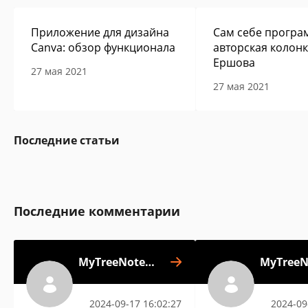
Приложение для дизайна
Сам себе програм
Canva: обзор функционала
авторская колон
Ершова
27 мая 2021
27 мая 2021
Последние статьи
Последние комментарии
MyTreeNotes -
MyTreeN
Древовидная
Древов
записная книжка
записная к
2024-09-17 16:02:27
2024-09