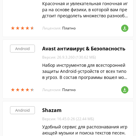
Красочная и увлекательная гоночная иг
ра на основе физики, в которой вам пре
дстоит преодолеть множество разнообр
азных трасс.
★
★
★
★
★
★
★
★
★
★
Лицензия:
Платно
Avast антивирус & Безопасность
Android
Версия: 26.9.3.260 (130.62 МБ)
Набор инструментов для всесторонней
защиты Android-устройств от всех типо
в угроз. В состав программы вошел мощ
ный антивирус, анти-вор, советник по б
★
★
★
★
★
★
★
★
★
★
езопасности, а также многое другое.
Лицензия:
Платно
Shazam
Android
Версия: 16.45.0-26 (22.44 МБ)
Удобный сервис для распознавания игр
ающей музыки и поиска текстов песен.