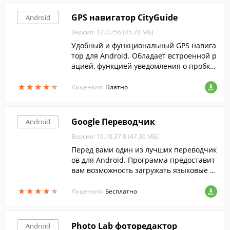
GPS навигатор CityGuide
Android
Версия: 12.0.256 (45.78 МБ)
Удобный и функциональный GPS навига
тор для Android. Обладает встроенной р
ацией, функцией уведомления о пробка
х и радарах скорости, а также рядом про
★
★
★
★
★
★
★
★
★
★
чих полезных функций.
Лицензия:
Платно
Google Переводчик
Android
Версия: 10.10.37.8 (47.36 МБ)
Перед вами один из лучших переводчик
ов для Android. Программа предоставит
вам возможность загружать языковые п
акеты в память устройства для работы б
★
★
★
★
★
★
★
★
★
★
ез доступа в интернет.
Лицензия:
Бесплатно
Photo Lab фоторедактор
Android