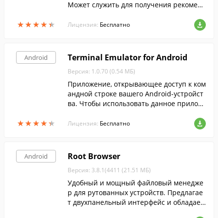
Может служить для получения рекоменд
аций, основанных на истории запросов
★
★
★
★
★
★
★
★
★
★
в Shazam и поиска новых музыкальных
Лицензия:
Бесплатно
треков.
Terminal Emulator for Android
Android
Версия: 1.0.70 (0.54 МБ)
Приложение, открывающее доступ к ком
андной строке вашего Android-устройст
ва. Чтобы использовать данное прилож
ение, необходимо уметь пользоваться к
★
★
★
★
★
★
★
★
★
★
омандной строкой Linux.
Лицензия:
Бесплатно
Root Browser
Android
Версия: 3.8.1(4411 (21.51 МБ)
Удобный и мощный файловый менедже
р для рутованных устройств. Предлагае
т двухпанельный интерфейс и обладает
функцией пакетного копирования файл