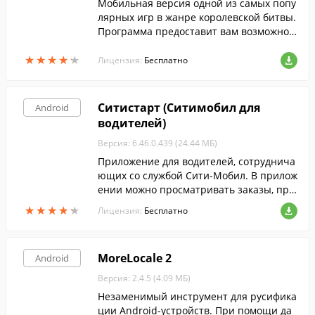
Мобильная версия одной из самых попу
лярных игр в жанре королевской битвы.
Программа предоставит вам возможнос
ть поучаствовать в боях, рассчитанных
★
★
★
★
★
★
★
★
★
★
на 100 игроков, на огромной карте.
Лицензия:
Бесплатно
Ситистарт (Ситимобил для
Android
водителей)
Версия: 6.46.0.439 (24.44 МБ)
Приложение для водителей, сотруднича
ющих со службой Сити-Мобил. В прилож
ении можно просматривать заказы, при
нимать их и смотреть историю выполне
★
★
★
★
★
★
★
★
★
★
Лицензия:
Бесплатно
нных заказов.
MoreLocale 2
Android
Версия: 2.4.5 (4.09 МБ)
Незаменимый инструмент для русифика
ции Android-устройств. При помощи да