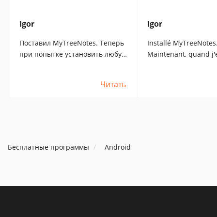
Igor
Igor
Поставил MyTreeNotes. Теперь
Installé MyTreeNotes
при попытке установить любую
Maintenant, quand j'
программу из файла apk тупо
d'installer un progr
открывается MyTreeNotes.
partir d'un fichier apk
Читать
Достало! Программу сношу,
MyTreeNotes s'ouvre
разработчикам ставлю 1 балл.
C'est ennuyeux ! Je d
programme et donne 
développeurs.
Бесплатные программы
Android