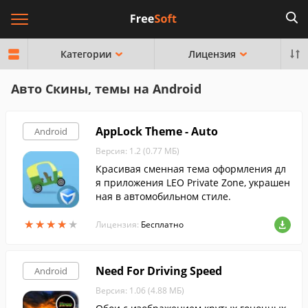
Категории
Лицензия
Авто Скины, темы на Android
AppLock Theme - Auto
Android
Версия: 1.2 (0.77 МБ)
Красивая сменная тема оформления дл
я приложения LEO Private Zone, украшен
ная в автомобильном стиле.
★
★
★
★
★
★
★
★
★
★
Лицензия:
Бесплатно
Need For Driving Speed
Android
Версия: 1.06 (4.88 МБ)