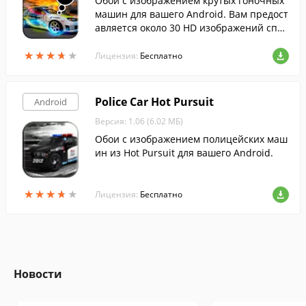
Обои с изображением крутых гоночных
машин для вашего Android. Вам предост
авляется около 30 HD изображений спор
тивных машин.
★
★
★
★
★
★
★
★
★
★
Лицензия:
Бесплатно
Police Car Hot Pursuit
Android
Версия: 1.06 (6.02 МБ)
Обои с изображением полицейских маш
ин из Hot Pursuit для вашего Android.
★
★
★
★
★
★
★
★
★
★
Лицензия:
Бесплатно
Новости